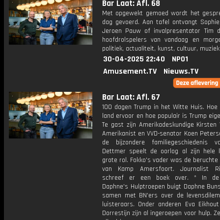
Bar Laat: Afl. 68
Met opgewekt gemoed wordt het gespr
dag gevoerd. Aan tafel ontvangt Sophie 
Jeroen Pauw of invalpresentator Tim 
hoofdrolspelers van vandaag en morg
politiek, actualiteit, kunst, cultuur, muzie
30-04-2025 22:40
NPO1
Amusement.TV
Nieuws.TV
Bar Laat: Afl. 67
100 dagen Trump in het Witte Huis. Hoe 
land ervoor en hoe populair is Trump eige
Te gast zijn Amerikadeskundige Kirsten 
Amerikanist en VVD-senator Koen Peterse
de bijzondere familiegeschiedenis 
Dettmer speelt de oorlog al zijn hele 
grote rol. Fokko's vader was de berucht
van Kamp Amersfoort. Journalist Ri
schreef er een boek over. * In de
Daphne's Hulptroepen buigt Daphne Buns
samen met BN'ers over de levensdile
luisteraars. Onder anderen Eva Eikhou
Dorrestijn zijn al ingeroepen voor hulp. Z