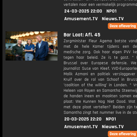
vertalen naar een vermakelijk programma
24-03-2025 22:00
NPO1
Amusement.TV
Nieuws.TV
Bar Laat: Afl. 45
Zorgminister Fleur Agema botste van
met de hele Kamer tijdens een de
medische zorg. Ook haar eigen PVV ke
tegen haar beleid. Ze is te gast. * 
Brussel over Europese defensie. We
journalist Suse van Kleef, VVD-Europarl
Malik Azmani en politiek verslaggever
Kruif over de rol van Schoof in Brus
'coalition of the willing' in Londen. * V
Heleen van Royen en Samantha Steenwij
de handen ineen en maakten samen e
plaat: We Kunnen Nog Niet Dood. Wat 
met deze plaat vertellen? Beiden zijn t
Samantha zingt het nummer live in de stu
20-03-2025 22:20
NPO1
Amusement.TV
Nieuws.TV