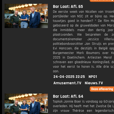
Bar Laat: Afl. 65
De eerste week van Nicolien van Vroon
partijleider van NSC zit er bijna op. H
touwtjes goed in handen? * De film Ma
gebaseerd op de gruweldaden van Marc
die inmiddels meer dan dertig jaar
plaatsvonden. We bespreken de 
documentairemaker Jessica Villeri
politiebondvoorzitter Jan Struijs en pre
Evi Hanssen, die destijds in België opg
Burgemeester Mark Boumans over Ko
2025 in Doetinchem. Artiesten Merol
schreven een gloednieuw Koningslied, da
voor het eerst te horen is. Alle drie s
aan.
24-04-2025 22:25
NPO1
Amusement.TV
Nieuws.TV
Bar Laat: Afl. 64
Topkok Jonnie Boer is vandaag op 60-jarig
overleden. Hij heeft met het Zwolse De L
zijn vrouw Thérèse een legendarisc