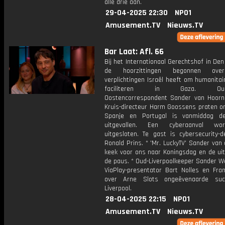
alle drie aan.
29-04-2025 22:30
NPO1
Amusement.TV
Nieuws.TV
Bar Laat: Afl. 66
Bij het Internationaal Gerechtshof in Den
de hoorzittingen begonnen ove
verplichtingen Israël heeft om humanitai
faciliteren in Gaza. Oud-M
Oostencorrespondent Sander van Hoor
Kruis-directeur Harm Goossens praten ons
Spanje en Portugal is vanmiddag d
uitgevallen. Een cyberaanval wo
uitgesloten. Te gast is cybersecurity-d
Ronald Prins. * 'Mr. LuckyTV' Sander van
keek voor ons naar Koningsdag en de uit
de paus. * Oud-Liverpoolkeeper Sander W
ViaPlay-presentator Bart Nolles en Fra
over Arne Slots ongeëvenaarde su
Liverpool.
28-04-2025 22:15
NPO1
Amusement.TV
Nieuws.TV