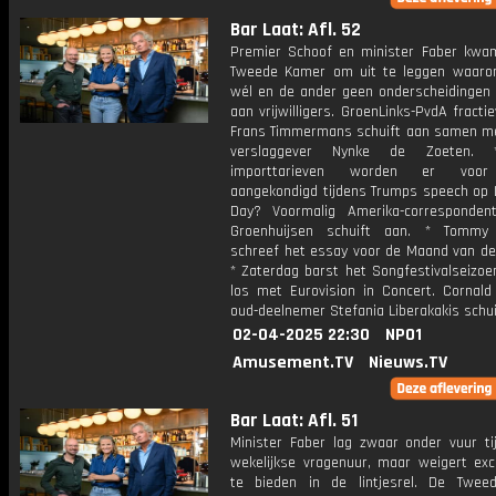
Bar Laat: Afl. 52
Premier Schoof en minister Faber kwa
Tweede Kamer om uit te leggen waar
wél en de ander geen onderscheidingen 
aan vrijwilligers. GroenLinks-PvdA fractie
Frans Timmermans schuift aan samen met
verslaggever Nynke de Zoeten. 
importtarieven worden er voor
aangekondigd tijdens Trumps speech op L
Day? Voormalig Amerika-corresponden
Groenhuijsen schuift aan. * Tommy 
schreef het essay voor de Maand van de 
* Zaterdag barst het Songfestivalseizoen
los met Eurovision in Concert. Cornal
oud-deelnemer Stefania Liberakakis schu
02-04-2025 22:30
NPO1
Amusement.TV
Nieuws.TV
Bar Laat: Afl. 51
Minister Faber lag zwaar onder vuur ti
wekelijkse vragenuur, maar weigert ex
te bieden in de lintjesrel. De Twe