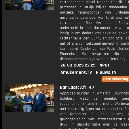
correspondent Maral Noshad Sharifi. * 
protesten in Turkije blijven aanhouden
politieke tegenstander van Erdog
gevangenis belandde. Aan tafel voormali
correspondent Bram Vermeulen. * Sunn
onderzoekt in haar documentaire waar
lastig is om daders van seksueel gewel
rechter te krijgen. Sunny zit aan tafel,
getroffene van seksueel geweld, Kimberle
jaar neemt Xander van der Wulp afschei
Binnenhof. We bespreken zijn ho
dieptepunten van zijn werk in Den Haag.
26-03-2025 22:25
NPO1
Amusement.TV
Nieuws.TV
Bar Laat: Afl. 47
Appgroep-blunder in Amerika. Journalis
Goldberg kreeg per ongeluk toe
topgeheime militaire informatie. We bes
met voormalig Amerikacorrespondent Ee
van Rosenthal. * Elodie Verweij 
gevangenisplan van staatssecretaris 
(PVV). * Desinformatie over de Wee