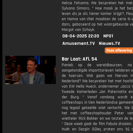
Hekse Falsema. We bespreken het me
Sylvana Simons. * Hoe maak je het bes
leven als je als tiener kanker krijgt?. Fle
en Hanna van Vliet maakten de serie Ik va
dans, gebaseerd op het waargebeurde ve
Margot van Schayk.
08-04-2025 22:20
NPO1
Amusement.TV
Nieuws.TV
Bar Laat: Afl. 54
Paniek op de wereldbeurzen, na
aangekondigde importtarieven kelderen w
de koersen. Wat gaan we hiervan m
Nederland? We bespreken het met hoofd
van EW Hella Hueck, ondernemer Jacco 
Tweede Kamerleden Jan Paternotte en
der Burg. * Vanaf vandaag wordt er
coffeeshops in tien Nederlandse gemeent
nog legaal geteelde wiet verkocht. We 
het met coffeeshophouder Peter van
wietteler Rick Bakker en we testen de le
* Deze week gaat de film Fabula draaien.
Huêt en Sezgin Güleç praten ons bij 