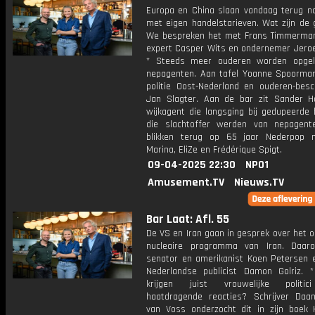
Europa en China slaan vandaag terug n
met eigen handelstarieven. Wat zijn de 
We bespreken het met Frans Timmerman
expert Casper Wits en ondernemer Jero
* Steeds meer ouderen worden opgel
nepagenten. Aan tafel Yoanne Spoorma
politie Oost-Nederland en ouderen-bes
Jan Slagter. Aan de bar zit Sander H
wijkagent die langsging bij gedupeerde 
die slachtoffer werden van nepagen
blikken terug op 65 jaar Nederpop 
Marina, EliZe en Frédérique Spigt.
09-04-2025 22:30
NPO1
Amusement.TV
Nieuws.TV
Bar Laat: Afl. 55
De VS en Iran gaan in gesprek over het 
nucleaire programma van Iran. Daar
senator en amerikanist Koen Petersen e
Nederlandse publicist Damon Golriz.
krijgen juist vrouwelijke politic
haatdragende reacties? Schrijver Da
van Voss onderzocht dit in zijn boek 