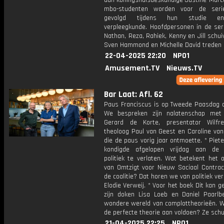
aan koningshuisdeskundige Justine Marce
mbo-studenten worden voor de seri
gevolgd tijdens hun studie e
verpleegkunde. Hoofdpersonen in de ser
Nathan, Reza, Rahiek, Kenny en Jill schui
Sven Hammond en Michelle David treden 
22-04-2025 22:20
NPO1
Amusement.TV
Nieuws.TV
Bar Laat: Afl. 62
Paus Franciscus is op Tweede Paasdag o
We bespreken zijn nalatenschap met
Gerard de Korte, presentator Wilfr
theoloog Paul van Geest en Caroline van
die de paus vorig jaar ontmoette. * Piet
kondigde afgelopen vrijdag aan de l
politiek te verlaten. Wat betekent het 
van Omtzigt voor Nieuw Sociaal Contrac
de coalitie? Dat horen we van politiek ve
Elodie Verweij. * Voor het boek Dit kan g
zijn doken Lisa Loeb en Daniel Paarlb
wondere wereld van complottheorieën. 
de perfecte theorie aan voldoen? Ze schu
21-04-2025 22:25
NPO1