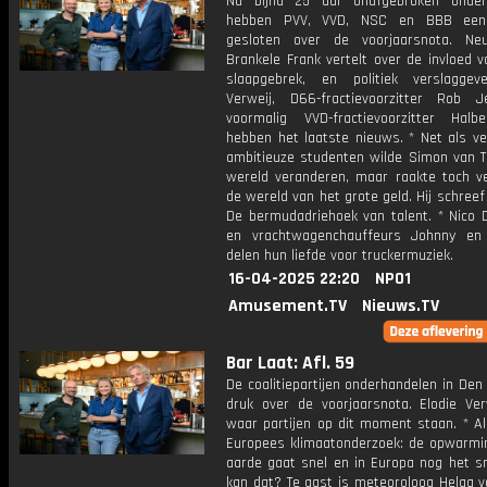
Na bijna 25 uur onafgebroken onder
hebben PVV, VVD, NSC en BBB een
gesloten over de voorjaarsnota. Neu
Brankele Frank vertelt over de invloed 
slaapgebrek, en politiek verslaggev
Verweij, D66-fractievoorzitter Rob 
voormalig VVD-fractievoorzitter Halbe
hebben het laatste nieuws. * Net als ve
ambitieuze studenten wilde Simon van 
wereld veranderen, maar raakte toch ver
de wereld van het grote geld. Hij schreef
De bermudadriehoek van talent. * Nico D
en vrachtwagenchauffeurs Johnny en
delen hun liefde voor truckermuziek.
16-04-2025 22:20
NPO1
Amusement.TV
Nieuws.TV
Bar Laat: Afl. 59
De coalitiepartijen onderhandelen in De
druk over de voorjaarsnota. Elodie Ver
waar partijen op dit moment staan. * A
Europees klimaatonderzoek: de opwarmi
aarde gaat snel en in Europa nog het sn
kan dat? Te gast is meteoroloog Helga v