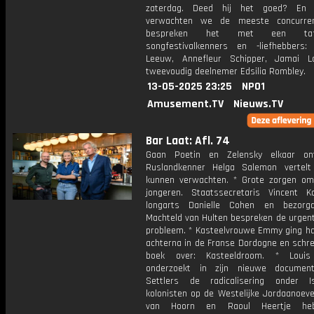
zaterdag. Deed hij het goed? En
verwachten we de meeste concurre
bespreken het met een taf
songfestivalkenners en -liefhebbers
Leeuw, Annefleur Schipper, Jamai 
tweevoudig deelnemer Edsilia Rombley.
13-05-2025 23:25
NPO1
Amusement.TV
Nieuws.TV
Bar Laat: Afl. 74
Gaan Poetin en Zelensky elkaar on
Ruslandkenner Helga Salemon vertel
kunnen verwachten. * Grote zorgen o
jongeren. Staatssecretaris Vincent K
longarts Danielle Cohen en bezorg
Machteld van Hulten bespreken de urgent
probleem. * Kasteelvrouwe Emmy ging h
achterna in de Franse Dordogne en schre
boek over: Kasteeldroom. * Louis
onderzoekt in zijn nieuwe document
Settlers de radicalisering onder Is
kolonisten op de Westelijke Jordaanoeve
van Hoorn en Raoul Heertje he