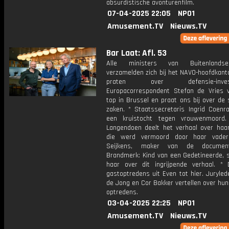
absurdistische avonturenfilm.
07-04-2025 22:05
NPO1
Amusement.TV
Nieuws.TV
Bar Laat: Afl. 53
Alle ministers van Buitenlands
verzamelden zich bij het NAVO-hoofdkant
praten over defensie-investe
Europacorrespondent Stefan de Vries 
top in Brussel en praat ons bij over de
zaken. * Staatssecretaris Ingrid Coenra
een kruistocht tegen vrouwenmoord.
Langendoen deelt het verhaal over haa
die werd vermoord door haar vade
Seijkens, maker van de documenta
Brandmerk: Kind van een Gedetineerde, 
haar over dit ingrijpende verhaal. *
gastoptredens uit Even tot hier. Juryle
de Jong en Cor Bakker vertellen over hun
optredens.
03-04-2025 22:25
NPO1
Amusement.TV
Nieuws.TV