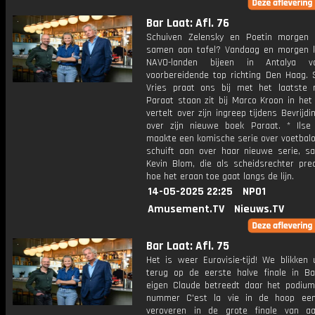
Bar Laat: Afl. 76
Schuiven Zelensky en Poetin morgen
samen aan tafel? Vandaag en morgen
NAVO-landen bijeen in Antalya 
voorbereidende top richting Den Haag. 
Vries praat ons bij met het laatste 
Paraat staan zit bij Marco Kroon in het 
vertelt over zijn ingreep tijdens Bevrijd
over zijn nieuwe boek Paraat. * Ilse
maakte een komische serie over voetbalo
schuift aan over haar nieuwe serie, 
Kevin Blom, die als scheidsrechter pre
hoe het eraan toe gaat langs de lijn.
14-05-2025 22:25
NPO1
Amusement.TV
Nieuws.TV
Bar Laat: Afl. 75
Het is weer Eurovisie-tijd! We blikken 
terug op de eerste halve finale in Ba
eigen Claude betreedt daar het podium
nummer C'est la vie in de hoop een
veroveren in de grote finale van a