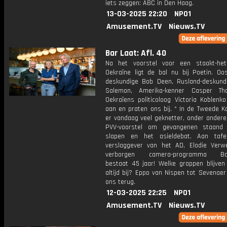
iets zeggen: ABC in Den Haag.
13-03-2025 22:20
NPO1
Amusement.TV
Nieuws.TV
Bar Laat: Afl. 40
Na het voorstel voor een staakt-het
Oekraïne ligt de bal nu bij Poetin. Oos
deskundige Bob Deen, Rusland-deskund
Salemon, Amerika-kenner Casper T
Oekraïens politicoloog Victoria Koblenk
aan en praten ons bij. * In de Tweede 
er vandaag veel geknetter, onder andere
PVV-voorstel om gevangenen staand 
slapen en het asieldebat. Aan tafel
verslaggever van het AD, Elodie Verwe
verborgen camera-programma Ban
bestaat 45 jaar! Welke grappen blijven
altijd bij? Eppo van Nispen tot Sevenaer
ons terug.
12-03-2025 22:25
NPO1
Amusement.TV
Nieuws.TV