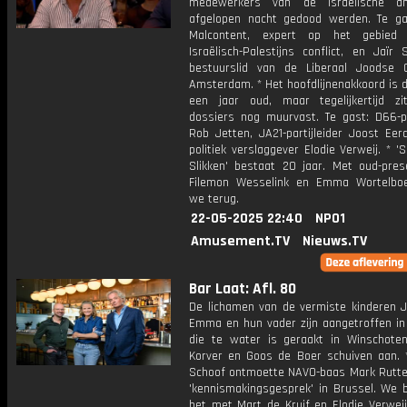
medewerkers van de Israëlische a
afgelopen nacht gedood werden. Te ga
Malcontent, expert op het gebied
Israëlisch-Palestijns conflict, en Jaïr 
bestuurslid van de Liberaal Joodse
Amsterdam. * Het hoofdlijnenakkoord is 
een jaar oud, maar tegelijkertijd zi
dossiers nog muurvast. Te gast: D66-par
Rob Jetten, JA21-partijleider Joost Ee
politiek verslaggever Elodie Verweij. * '
Slikken' bestaat 20 jaar. Met oud-pres
Filemon Wesselink en Emma Wortelboe
we terug.
22-05-2025 22:40
NPO1
Amusement.TV
Nieuws.TV
Bar Laat: Afl. 80
De lichamen van de vermiste kinderen J
Emma en hun vader zijn aangetroffen in
die te water is geraakt in Winschoten
Korver en Goos de Boer schuiven aan. 
Schoof ontmoette NAVO-baas Mark Rutte
'kennismakingsgesprek' in Brussel. We 
het met Mart de Kruif en Elodie Verweij