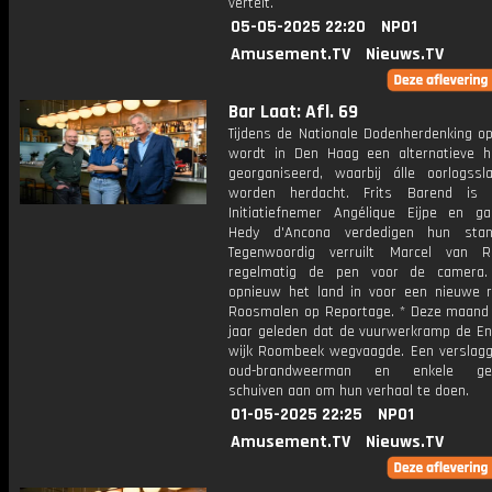
vertelt.
05-05-2025 22:20
NPO1
Amusement.TV
Nieuws.TV
Bar Laat: Afl. 69
Tijdens de Nationale Dodenherdenking o
wordt in Den Haag een alternatieve h
georganiseerd, waarbij álle oorlogssla
worden herdacht. Frits Barend is 
Initiatiefnemer Angélique Eijpe en ga
Hedy d'Ancona verdedigen hun stan
Tegenwoordig verruilt Marcel van R
regelmatig de pen voor de camera. 
opnieuw het land in voor een nieuwe 
Roosmalen op Reportage. * Deze maand 
jaar geleden dat de vuurwerkramp de E
wijk Roombeek wegvaagde. Een verslagg
oud-brandweerman en enkele get
schuiven aan om hun verhaal te doen.
01-05-2025 22:25
NPO1
Amusement.TV
Nieuws.TV