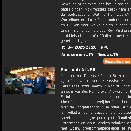
Royce de Vries weet hoe het is om te 
bedreigingen. Max Vessies sprak hem er
de podcastserie Wat is het waard
Wortelboer en Jurre Geluk onderzoeken 
en Prikken voor welke dieren je bang m
Onder leiding van bioloog Roy Veldhuize
inmiddels al door zo'n 50 dieren gestoken
gebeten of geknepen.
15-04-2025 22:20
NPO1
Amusement.TV
Nieuws.TV
Bar Laat: Afl. 58
Minister van Defensie Ruben Brekelman
zijn afschuw uit over de Russische aan
Oekraïense stad Soemy. * Analist Hans 
en schrijver Bas Heijne over Ajax-trainer
Farioli , die zich laat inspireren d
filosofen. * Elodie Verweij heeft het laat
over de voorjaarsnota. * De band De N
is volledig samengesteld uit asielz
speelt de landelijke podia plat. Bandle
Ostermann en Wout Kemkes schuiven a
met Collin, programmabegeleider bij h