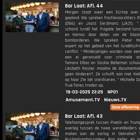
Bar Laat: Afl. 44
Morgen staat weer een EU-top over 
gepland. We spreken fractievoorzitters 
(D66) en Joost Eerdmans (JA21). * 
schond Israël het fragiele bestand tuss
en Hamas door delen van de Gazas
bombarderen. We spreken Peter Mal
expert op het gebied van het Israëlisch-
conflict. * Minderjarigen worden voor ee
een ei geronseld voor criminele acti
Tamara Elbaz en Saskia Belleman schuiv
Liesbeth Rasker maakte de documentai
geen kinderen?. Ze schuift aan met Kiek
op haar 21e liet steriliseren. * Michelle D
True-Tones treden op.
19-03-2025 22:25
NPO1
Amusement.TV
Nieuws.TV
Bar Laat: Afl. 43
Telefoongesprek tussen Poetin en Trump
overleg tussen de twee wereldleiders 
maken aan de oorlog in Oekraïne? V
Rusland-ambassadeur Ron Keller en Vo