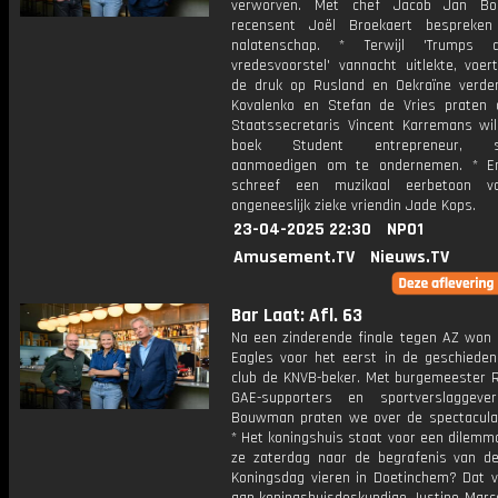
verworven. Met chef Jacob Jan B
recensent Joël Broekaert bespreken
nalatenschap. * Terwijl 'Trumps de
vredesvoorstel' vannacht uitlekte, voer
de druk op Rusland en Oekraïne verder
Kovalenko en Stefan de Vries praten o
Staatssecretaris Vincent Karremans wil
boek Student entrepreneur, st
aanmoedigen om te ondernemen. * 
schreef een muzikaal eerbetoon v
ongeneeslijk zieke vriendin Jade Kops.
23-04-2025 22:30
NPO1
Amusement.TV
Nieuws.TV
Bar Laat: Afl. 63
Na een zinderende finale tegen AZ won
Eagles voor het eerst in de geschieden
club de KNVB-beker. Met burgemeester R
GAE-supporters en sportverslaggeve
Bouwman praten we over de spectaculai
* Het koningshuis staat voor een dilemm
ze zaterdag naar de begrafenis van d
Koningsdag vieren in Doetinchem? Dat 