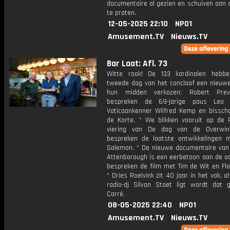
documentaire al gezien en schuiven aan 
te praten.
12-05-2025 22:10
NPO1
Amusement.TV
Nieuws.TV
Bar Laat: Afl. 73
Witte rook! De 133 kardinalen hebb
tweede dag van het conclaaf een nieuwe
hun midden verkozen: Robert Pre
bespreken de 69-jarige paus Leo
Vaticaankenner Wilfred Kemp en bissch
de Korte. * We blikken vooruit op de 
viering van De dag van de Overwin
bespreken de laatste ontwikkelingen 
Salemon. * De nieuwe documentaire van 
Attenborough is een eerbetoon aan de o
bespreken de film met Tim de Wit en Flo
* Dries Roelvink zit 40 jaar in het vak, a
radio-dj Silvan Stoet ligt wordt dat g
Carré.
08-05-2025 22:40
NPO1
Amusement.TV
Nieuws.TV