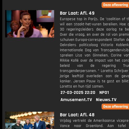
Bar Laat: Afl. 49
Europese top in Parijs. De 'coalition of th
wil een staakt-het-vuren bereiken. Hoe 
30 regeringsleiders deze oorlog te be
Over die vraag, en over de rol van prem
schuiven Europa-correspondent Stefan de
Oekraïens politicoloog Victoria Koblen
Internationale Dag van Transgendervisibi
spreken Lisa van Ginneken, Corine v
Rikkie Kollé over de impact van het con
beleid van de regering Tr
transgenderpersonen. * Loretta Schrijver
jarige leeftijd overleden aan de gev
kanker. Jeroen Pauw is te gast en blikt
Loretta en hun tijd samen.
27-03-2025 22:20
NPO1
Amusement.TV
Nieuws.TV
Bar Laat: Afl. 48
Vrijdag vertrekt de Amerikaanse vicepre
Vance naar Groenland. Aan tafel 