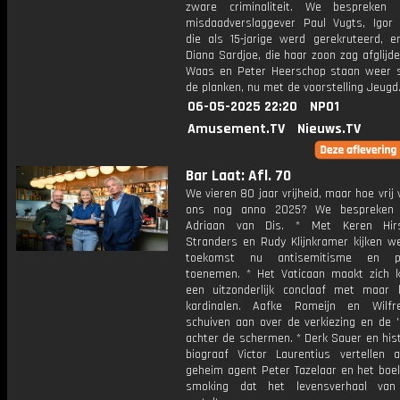
zware criminaliteit. We bespreken
misdaadverslaggever Paul Vugts, Igor
die als 15-jarige werd gerekruteerd, 
Diana Sardjoe, die haar zoon zag afglijde
Waas en Peter Heerschop staan weer
de planken, nu met de voorstelling Jeugd
06-05-2025 22:20
NPO1
Amusement.TV
Nieuws.TV
Bar Laat: Afl. 70
We vieren 80 jaar vrijheid, maar hoe vrij
ons nog anno 2025? We bespreken
Adriaan van Dis. * Met Keren Hirs
Stranders en Rudy Klijnkramer kijken w
toekomst nu antisemitisme en pol
toenemen. * Het Vaticaan maakt zich k
een uitzonderlijk conclaaf met maar l
kardinalen. Aafke Romeijn en Wilf
schuiven aan over de verkiezing en de 'h
achter de schermen. * Derk Sauer en his
biograaf Victor Laurentius vertellen a
geheim agent Peter Tazelaar en het boek
smoking dat het levensverhaal van 