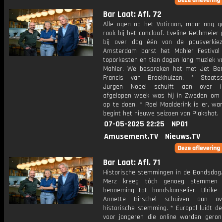
Bar Laat: Afl. 72
Alle ogen op het Vaticaan, maar nog g
rook bij het conclaaf. Eveline Rethmeier
bij over dag één van de pausverkiez
Amsterdam barst het Mahler Festival
toporkesten en tien dagen lang muziek v
Mahler. We bespreken het met Jet Be
Francis van Broekhuizen. * Staatss
Jurgen Nobel schuift aan over int
afgelopen week was hij in Zweden om i
op te doen. * Roel Maalderink is er, wa
begint het nieuwe seizoen van Plakshot.
07-05-2025 22:25
NPO1
Amusement.TV
Nieuws.TV
Bar Laat: Afl. 71
Historische stemmingen in de Bondsdag. 
Merz kreeg tóch genoeg stemmen
benoeming tot bondskanselier. Ulrike
Annette Birschel schuiven aan o
historische stemming. * Europol luidt d
voor jongeren die online worden geron