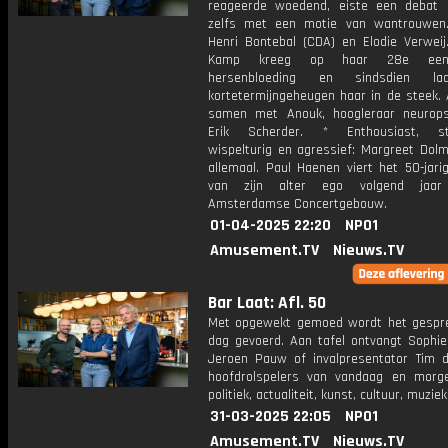
reageerde woedend, eiste een debat 
zelfs met een motie van wantrouwen
Henri Bontebal (CDA) en Elodie Verweij
Kamp kreeg op haar 28e een
hersenbloeding en sindsdien la
kortetermijngeheugen haar in de steek. 
samen met Anouk, hoogleraar neurops
Erik Scherder. * Enthousiast, stri
wispelturig en agressief: Margreet Dolm
allemaal. Paul Haenen viert het 50-jari
van zijn alter ego volgend jaa
Amsterdamse Concertgebouw.
01-04-2025 22:20
NPO1
Amusement.TV
Nieuws.TV
Bar Laat: Afl. 50
Met opgewekt gemoed wordt het gespr
dag gevoerd. Aan tafel ontvangt Sophie 
Jeroen Pauw of invalpresentator Tim 
hoofdrolspelers van vandaag en morg
politiek, actualiteit, kunst, cultuur, muzie
31-03-2025 22:05
NPO1
Amusement.TV
Nieuws.TV