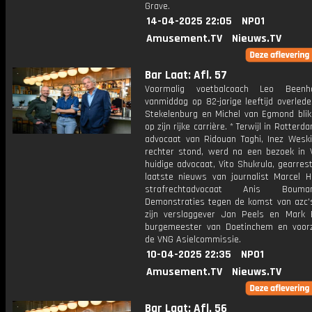
Grave.
14-04-2025 22:05
NPO1
Amusement.TV
Nieuws.TV
Bar Laat: Afl. 57
Voormalig voetbalcoach Leo Beenh
vanmiddag op 82-jarige leeftijd overled
Stekelenburg en Michel van Egmond blik
op zijn rijke carrière. * Terwijl in Rotter
advocaat van Ridouan Taghi, Inez Weski
rechter stond, werd na een bezoek in V
huidige advocaat, Vito Shukrula, gearres
laatste nieuws van journalist Marcel 
strafrechtadvocaat Anis Bouma
Demonstraties tegen de komst van azc's
zijn verslaggever Jan Peels en Mark
burgemeester van Doetinchem en voorz
de VNG Asielcommissie.
10-04-2025 22:35
NPO1
Amusement.TV
Nieuws.TV
Bar Laat: Afl. 56