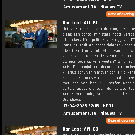
Amusement.TV
Nieuws.TV
Bar Laat: Afl. 61
Het zoet en zuur van de voorjaarsnota
bleek een aantal ministers nogal verras
afspraken. Met politiek verslaggever R
Irene de Kruif en oppositieleden Joost
(JA21) en Jimmy Dijk (SP) bespreken w
van zaken. * Komen de Menendez-broers
30 jaar toch op vrije voeten? Strafrech
Anis Boumanjal en documentairemake
Villerius schuiven hierover aan. TikTokker
steunt de broers via haar kanaal en hee
met een van hen. * Superfan Ronald
vertelt uitgebreid over de leukste typ
André van Duin, van Flip Fluitketel
Grandioos.
17-04-2025 22:15
NPO1
Amusement.TV
Nieuws.TV
Bar Laat: Afl. 60