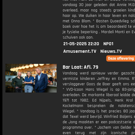
vandaag 30 jaar geleden dat Annie M.G
overleed, maar nog steeds groeien kin
haar op. We duiken in haar leven en nal
met Onno Blom. * Basten Quaedvlieg sc
boek over hoe het is om beoordeeld te 
je fysieke beperking . Mardeli Monti en E
schuiven ook aan.
21-05-2025 22:20
NPO1
Amusement.TV
Nieuws.TV
Bar Laat: Afl. 79
Vandaag werd opnieuw verder gezoch
vermiste kinderen Jeffrey en Emma. R
verslaggever Goos de Boer geeft ons ee
* VVD-icoon Hans Wiegel is op 83-jarige
overleden. De markante liberaal leidde 
1971 tot 1982. Ed Nijpels, Henk Kro
Kockelmann bespreken de nalatens
Wiegel. * Vandaag is het precies 80 jaa
dat Texel werd bevrijd. Winfried Baijens
de Jong maakten er een podcastserie é
programma over. * Jochem van Gelder k
even terug met zijn iconische p