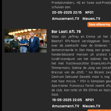
Praatjesmakers. Hij en twee oud-Praat
schuiven aan,
20-05-2025 22:15
NPO1
Amusement.TV
Nieuws.TV
Bar Laat: Afl. 78
Waar zijn Jeffrey en Emma uit het 
Beerta? RTV-Noord verslaggever Goo
over de zoektocht naar de kinderen. *
demonstreerde in Den Haag een groep
honderdduizend mensen uit protest 
Israël-standpunt van het kabinet. We 
het met fractievoorzitter GroenLinks-P
Timmermans, Sabine de Jong van Unice
Bresser van de JOVD. * Iva Bicanic zwaa
Centrum Seksueel Geweld, maar is nog n
met haar missie. * PSV is kampioen ge
Ajax-trainer Francesco Farioli neemt af
de club. Aan tafel zit Rik Elfrink en Wyt
Goot.
19-05-2025 22:05
NPO1
Amusement.TV
Nieuws.TV