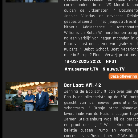
correspondent in de VS Maral Nosha
duiden de uitkomsten. * Documenta
Jessica Villerius en advocaat Reinie
gespecialiseerd in het jeugdstrafrecht
hitserie Adolescence. * Astronaute
Williams en Butch Wilmore komen terug
na een verblijf van negen maanden in d
Daarover astronaut en ervaringsdeskund
Kuipers. * Debat Schoof. Doet Nederlan
mee in Europa? Elodie Verweij praat ons b
18-03-2025 22:20
NPO1
Amusement.TV
Nieuws.TV
Bar Laat: Afl. 42
Jenning de Boo schuift aan over zijn WK
Boo is de allersnelste op de 500 met
gezicht van de nieuwe generatie Ne
schaatsers. * Oranje staat binnenk
kwartfinale van de Nations League tege
Jeroen Stekelenburg was bij de persco
en praat ons bij. * We blikken vooru
belletje tussen Trump en Poetin. T
concessies is Rusland bereid? We blikke