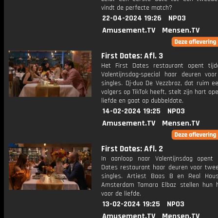
vindt de perfecte match?
22-04-2024 19:26
NPO3
Amusement.TV
Mensen.TV
First Dates: Afl. 3
Het First Dates restaurant opent tij
Valentijnsdag-special haar deuren voo
singles. Dj-duo De Vezzbroz, dat ruim e
volgers op TikTok heeft, stelt zijn hart op
liefde en gaat op dubbeldate.
14-02-2024 19:25
NPO3
Amusement.TV
Mensen.TV
First Dates: Afl. 2
In aanloop naar Valentijnsdag opent 
Dates restaurant haar deuren voor twe
singles. Artiest Baas B en Real Hou
Amsterdam Tamara Elbaz stellen hun 
voor de liefde.
13-02-2024 19:25
NPO3
Amusement.TV
Mensen.TV