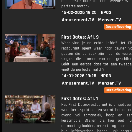
een eerste date tot een tweede? Wie
perfecte match?
16-02-2026 19:25
NPO3
Amusement.TV
Mensen.TV
First Dates: Afl. 9
Waar vind je de echte liefde? Het Fi
restaurant opent weer haar deuren vo
gasten die op zoek zijn naar de ware
singles die dromen van een geschikte
Leidt een eerste date tot een tweed
vindt de perfecte match?
14-01-2026 19:25
NPO3
Amusement.TV
Mensen.TV
First Dates: Afl. 1
Het First Dates-restaurant is omgetover
waar kerstspektakel en vormt het decor
avond vol romantiek, hoop en een
kerstmagie. Stellen die hier ooit h
ontmoeting hadden, keren terug naar de 
hun liefdesverhaal begon. Ook dater