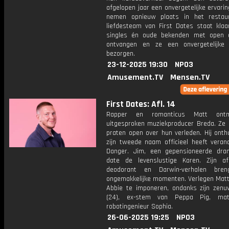
afgelopen jaar een onvergetelijke ervari
nemen opnieuw plaats in het restau
liefdesteam van First Dates staat klaa
singles én oude bekenden met open 
ontvangen en ze een onvergetelijke
bezorgen.
23-12-2025 19:30
NPO3
Amusement.TV
Mensen.TV
First Dates: Afl. 14
Rapper en romanticus Matt ont
uitgesproken muziekproducer Breda. Ze 
praten open over hun verleden. Hij onthu
zijn tweede naam officieel heeft veran
Danger. Jim, een gepensioneerde dra
date de levenslustige Karen. Zijn a
deodorant en Darwin-verhalen bre
ongemakkelijke momenten. Verlegen Matt
Abbie te imponeren, ondanks zijn zenu
(24), ex-stem van Peppa Pig, ma
robotingenieur Sophia.
26-06-2025 19:25
NPO3