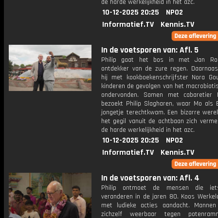
de harde werkelijkheid in het azc.
10-12-2025 20:25
NPO2
Informatief.TV
Kennis.TV
In de voetsporen van: Afl. 5
Philip gaat het bos in met Jan Roe
ontdekker van de zure regen. Daarnaas
hij met kookboekenschrijfster Nora Go
kinderen de gevolgen van het macrobioti
ondervonden. Samen met cabaretier 
bezoekt Philip Slagharen, waar Mo als E
jongetje terechtkwam. Een bizarre werel
het gegil vanuit de achtbaan zich verm
de harde werkelijkheid in het azc.
10-12-2025 20:25
NPO2
Informatief.TV
Kennis.TV
In de voetsporen van: Afl. 4
Philip ontmoet de mensen die iet
veranderen in de jaren 80. Koos Werkel
met ludieke acties aandacht. Manne
zichzelf weerbaar tegen potenra