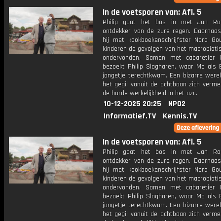
In de voetsporen van: Afl. 5
Philip gaat het bos in met Jan Roe
ontdekker van de zure regen. Daarnaas
hij met kookboekenschrijfster Nora Go
kinderen de gevolgen van het macrobioti
ondervonden. Samen met cabaretier 
bezoekt Philip Slagharen, waar Mo als E
jongetje terechtkwam. Een bizarre werel
het gegil vanuit de achtbaan zich verm
de harde werkelijkheid in het azc.
10-12-2025 20:25
NPO2
Informatief.TV
Kennis.TV
In de voetsporen van: Afl. 5
Philip gaat het bos in met Jan Roe
ontdekker van de zure regen. Daarnaas
hij met kookboekenschrijfster Nora Go
kinderen de gevolgen van het macrobioti
ondervonden. Samen met cabaretier 
bezoekt Philip Slagharen, waar Mo als E
jongetje terechtkwam. Een bizarre werel
het gegil vanuit de achtbaan zich verm