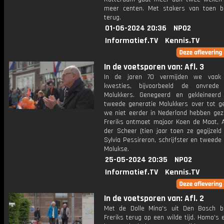
meer centen. Met stakers van toen bli
terug.
01-06-2024 20:36
NPO2
Informatief.TV
Kennis.TV
In de voetsporen van: Afl. 3
In de jaren 70 vermijden we vaak m
kwesties, bijvoorbeeld de onvred
Molukkers. Genegeerd en gekleineer
tweede generatie Molukkers over tot g
we niet eerder in Nederland hebben gezi
Freriks ontmoet majoor Koen de Maat, A
der Scheer (tien jaar toen ze gegijzeld
Sylvia Pessireron, schrijfster en tweede
Molukse.
25-05-2024 20:35
NPO2
Informatief.TV
Kennis.TV
In de voetsporen van: Afl. 2
Met de Dolle Mina's uit Den Bosch bli
Freriks terug op een wilde tijd. Homo's 