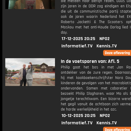
die meteen naar Berlijn reden, Guus Gon
zijn jaren in de DDR zag eindigen en El
die uit de communistische partij stapte
ook de jaren waarin Nederland het E
Roberto Jacketti & The Scooters op
Moskou met het anti-Koude Oorlog lied I
day.
17-12-2025 20:25
NPO2
Informatief.TV
Kennis.TV
In de voetsporen van: Afl. 5
Philip gaat het bos in met Jan Roe
ontdekker van de zure regen. Daarnaas
hij met kookboekenschrijfster Nora Go
kinderen de gevolgen van het macrobioti
ondervonden. Samen met cabaretier 
bezoekt Philip Slagharen, waar Mo als E
jongetje terechtkwam. Een bizarre werel
het gegil vanuit de achtbaan zich verm
de harde werkelijkheid in het azc.
10-12-2025 20:25
NPO2
Informatief.TV
Kennis.TV