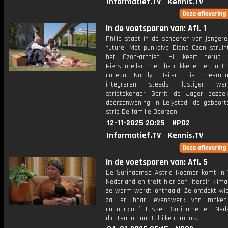
Informatief.TV
Kennis.TV
In de voetsporen van: Afl. 1
Philip stapt in de schoenen van jonger
future. Met punkdiva Diana Ozon struint
het Ozon-archief. Hij keert terug
Piersonrellen met betrokkenen en ont
collega Noraly Beijer, die meema
integreren steeds lastiger we
striptekenaar Gerrit de Jager bezoe
doorzonwoning in Lelystad, de geboort
strip De familie Doorzon.
12-11-2025 20:25
NPO2
Informatief.TV
Kennis.TV
In de voetsporen van: Afl. 5
De Surinaamse Astrid Roemer komt in 
Nederland en treft hier een literair klim
ze warm wordt onthaald. Ze ontdekt wie
zal er haar levenswerk van mak
cultuurkloof tussen Suriname en Ned
dichten in haar talrijke romans.