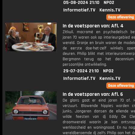
05-08-2024 21:10
NPO2
Informatief.TV
Kennis.TV
In de voetsporen van: Afl. 4
Zitkuil, macramé en psychedelisch b
jaren 70 waren ook op interieurgebied e
wereld. Oranje en bruin waren de modek
de eerste doe-het-zelf winkels ope
deuren. Philip blikt met interieurontwer
Bergmann terug op het decenniu
persoonlijke ontwikkeling.
29-07-2024 21:10
NPO2
Informatief.TV
Kennis.TV
In de voetsporen van: Afl. 6
De glans gaat er eind jaren 70 af. 
verzuurt. Blowende hippies worden c
junks. Jongeren dansen de ellende 
wilde feesten van dj Eddy De Cle
droomwereld waarin je kan ontsna
werkloosheid en woningnood. En nu nog 
wereldberoemde dj zelfs Philip aan het d