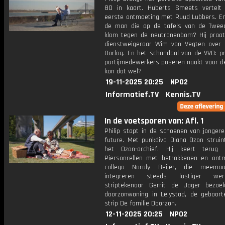
80 in kaart. Huberts Smeets vertelt 
eerste ontmoeting met Ruud Lubbers. E
de man die op de tafels van de Twe
klom tegen de neutronenbom? Hij praa
dienstweigeraar Wim van Vegten over
Oorlog. En het schandaal van de VVD: p
partijmedewerkers poseren naakt voor de
kon dat wel?
19-11-2025 20:25
NPO2
Informatief.TV
Kennis.TV
In de voetsporen van: Afl. 1
Philip stapt in de schoenen van jonger
future. Met punkdiva Diana Ozon struint
het Ozon-archief. Hij keert terug
Piersonrellen met betrokkenen en ont
collega Noraly Beijer, die meema
integreren steeds lastiger we
striptekenaar Gerrit de Jager bezoe
doorzonwoning in Lelystad, de geboort
strip De familie Doorzon.
12-11-2025 20:25
NPO2