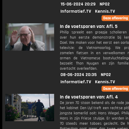
15-06-2024 20:29
NPO2
Informatief.TV
Kennis.TV
In de voetsporen van: Afl. 5
Philip spreekt een groepje scholieren
over hun eerste demonstratie bij ker
Doel. We maken voor het eerst een oorl
televisie: de Vietnamoorlog. We pro
zamelen fietsen in en verwelkomen 
armen de Vietnamese bootvluchtelinge
bezoekt Than Nyugen en zijn famili
overtocht overleefden.
08-06-2024 20:35
NPO2
Informatief.TV
Kennis.TV
In de voetsporen van: Afl. 4
De jaren 70 staan bekend als de rode ja
het kabinet Den Uyl treft een rechtse pitb
jongste kamerlid ooit: Hans Wiegel. Phil
Hans in zijn Friese stulpje. Er worden in
70 steeds meer taboes geslecht. De 
Rotterdam gaat meer dan twee weken 