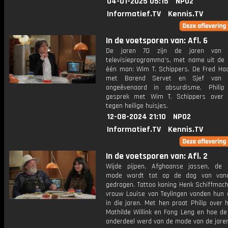
04-01-2025 05:15
NPO2
Informatief.TV
Kennis.TV
In de voetsporen van: Afl. 6
De jaren 70 zijn de jaren van i
televisieprogramma's, met name uit de 
één man: Wim T. Schippers. De Fred Ha
met Barend Servet en Sjef van 
ongeëvenaard in absurdisme. Philip
gesprek met Wim T. Schippers over 
tegen heilige huisjes.
12-08-2024 21:10
NPO2
Informatief.TV
Kennis.TV
In de voetsporen van: Afl. 2
Wijde pijpen, Afghaanse jassen, de 
mode wordt tot op de dag van van
gedragen. Tattoo koning Henk Schiffmach
vrouw Louise van Teylingen vonden hun e
in die jaren. Met hen praat Philip over 
Mathilde Willink en Fong Leng en hoe de
onderdeel werd van de mode van de jaren