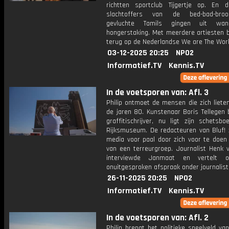
richtten sportclub Tijgertje op. En 
slachtoffers van de bed-bad-broodr
gevluchte Tamils gingen uit wa
hongerstaking. Met meerdere artiesten bl
terug op de Nederlandse We are The Worl
03-12-2025 20:25
NPO2
Informatief.TV
Kennis.TV
In de voetsporen van: Afl. 3
Philip ontmoet de mensen die zich liete
de jaren 80. Kunstenaar Boris Tellegen 
graffitischrijver, nu ligt zijn schetsb
Rijksmuseum. De redacteuren van Bluf! 
media voor paal door zich voor te doen 
van een terreurgroep. Journalist Henk 
interviewde Janmaat en vertelt 
onuitgesproken afspraak onder journalist
26-11-2025 20:25
NPO2
Informatief.TV
Kennis.TV
In de voetsporen van: Afl. 2
Philip brengt het politieke speelveld va