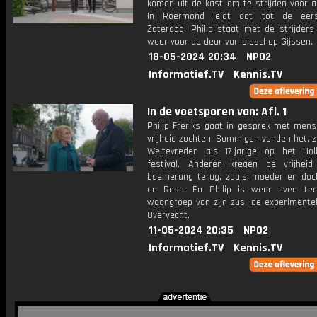
komen uit de kast om te strijden voor a
In Roermond leidt dat tot de eer
Zaterdag. Philip staat met de strijders
weer voor de deur van bisschop Gijssen.
18-05-2024 20:34
NPO2
Informatief.TV
Kennis.TV
In de voetsporen van: Afl. 1
Philip Freriks gaat in gesprek met mens
vrijheid zochten. Sommigen vonden het, 
Weltevreden als 17-jarige op het Ho
festival. Anderen kregen de vrijhei
boemerang terug, zoals moeder en doc
en Rosa. En Philip is weer even te
woongroep van zijn zus, de experimentel
Overvecht.
11-05-2024 20:35
NPO2
Informatief.TV
Kennis.TV