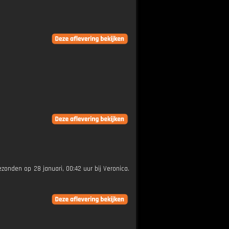
gezonden op 28 januari, 00:42 uur bij Veronica.