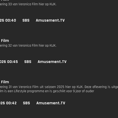
vering 33 van Veronica Film hier op KIJK.
026 00:40
SBS
Amusement.TV
 Film
vering 32 van Veronica Film hier op KIJK.
026 00:45
SBS
Amusement.TV
 Film
vering 31 van Veronica Film uit seizoen 2025 hier op KIJK. Deze aflevering is uit
lm is een Lifestyle programma en is geschikt voor 9 jaar of ouder
026 00:42
SBS
Amusement.TV