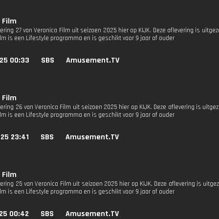
 Film
vering 27 van Veronica Film uit seizoen 2025 hier op KIJK. Deze aflevering is uitg
lm is een Lifestyle programma en is geschikt voor 9 jaar of ouder
025 00:33
SBS
Amusement.TV
 Film
vering 26 van Veronica Film uit seizoen 2025 hier op KIJK. Deze aflevering is uitg
lm is een Lifestyle programma en is geschikt voor 9 jaar of ouder
25 23:41
SBS
Amusement.TV
 Film
vering 25 van Veronica Film uit seizoen 2025 hier op KIJK. Deze aflevering is uitg
lm is een Lifestyle programma en is geschikt voor 9 jaar of ouder
25 00:42
SBS
Amusement.TV