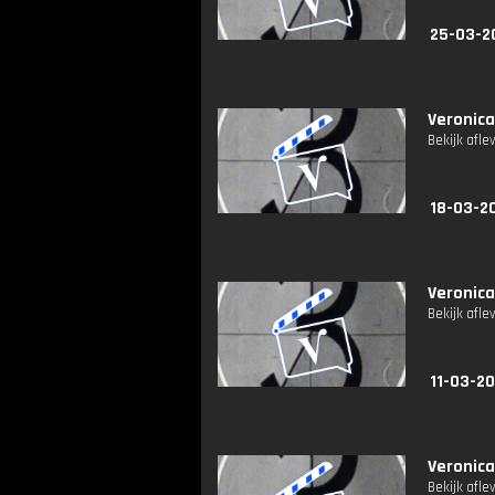
25-03-2
Veronica
Bekijk afle
18-03-2
Veronica
Bekijk afle
11-03-20
Veronica
Bekijk afle