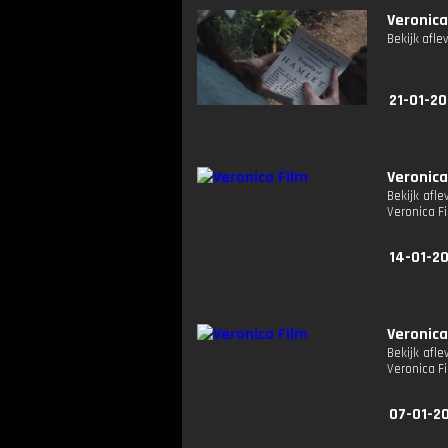
Veronica
Bekijk afle
21-01-2
Veronica
Bekijk afle
Veronica Fi
14-01-20
Veronica
Bekijk afle
Veronica Fi
07-01-2