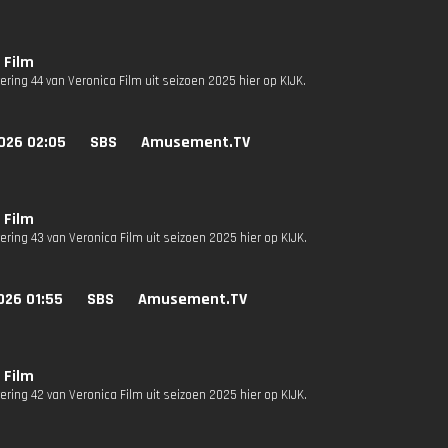
 Film
vering 44 van Veronica Film uit seizoen 2025 hier op KIJK.
026 02:05
SBS
Amusement.TV
 Film
vering 43 van Veronica Film uit seizoen 2025 hier op KIJK.
026 01:55
SBS
Amusement.TV
 Film
vering 42 van Veronica Film uit seizoen 2025 hier op KIJK.