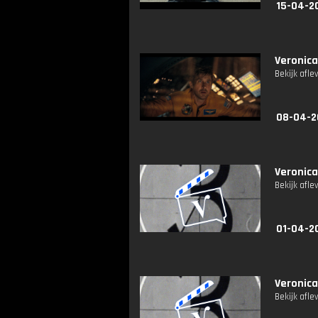
15-04-20
Veronica
Bekijk afle
08-04-2
Veronica
Bekijk afle
01-04-2
Veronica
Bekijk afle