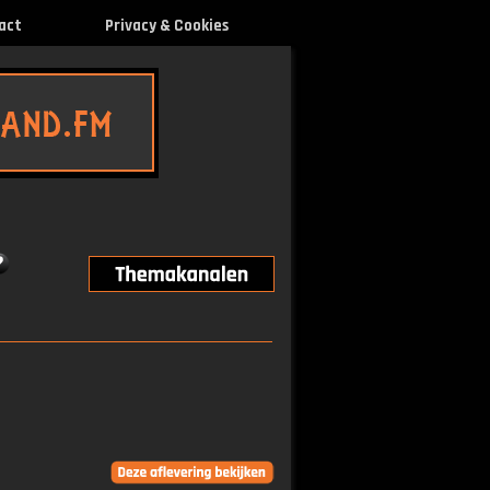
act
Privacy & Cookies