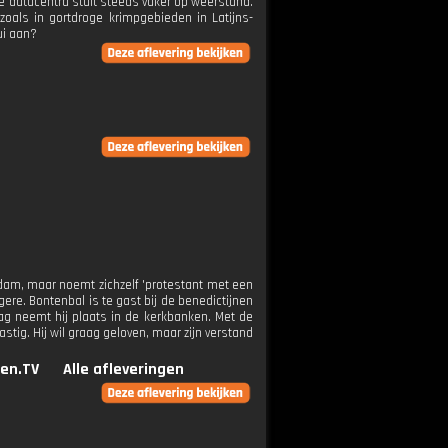
 datacentra stuit steeds vaker op weerstand.
oals in gortdroge krimpgebieden in Latijns-
ui aan?
rdam, maar noemt zichzelf 'protestant met een
gere. Bontenbal is te gast bij de benedictijnen
dag neemt hij plaats in de kerkbanken. Met de
stig. Hij wil graag geloven, maar zijn verstand
en.TV
Alle afleveringen