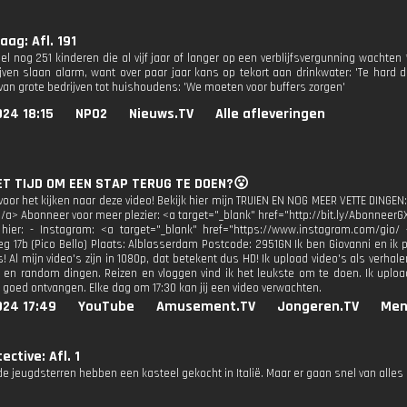
ag: Afl. 191
el nog 251 kinderen die al vijf jaar of langer op een verblijfsvergunning wachten
jven slaan alarm, want over paar jaar kans op tekort aan drinkwater: 'Te hard 
van grote bedrijven tot huishoudens: 'We moeten voor buffers zorgen'
24 18:15
NPO2
Nieuws.TV
Alle afleveringen
HET TIJD OM EEN STAP TERUG TE DOEN?😮
oor het kijken naar deze video! Bekijk hier mijn TRUIEN EN NOG MEER VETTE DINGEN:
</a> Abonneer voor meer plezier: <a target="_blank" href="http://bit.ly/AbonneerG
 hier: - Instagram: <a target="_blank" href="https://www.instagram.com/gio/
g 17b (Pico Bello) Plaats: Alblasserdam Postcode: 2951GN Ik ben Giovanni en ik 
! Al mijn video's zijn in 1080p, dat betekent dus HD! Ik upload video's als verhal
 en random dingen. Reizen en vloggen vind ik het leukste om te doen. Ik upload
d goed ontvangen. Elke dag om 17:30 kan jij een video verwachten.
024 17:49
YouTube
Amusement.TV
Jongeren.TV
Men
ctive: Afl. 1
e jeugdsterren hebben een kasteel gekocht in Italië. Maar er gaan snel van alle