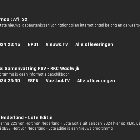
naal: Afl. 32
atste nieuws, gebeurtenissen van nationaal en internationaal belang en de weers
024 23:45
NPO1
Nieuws.TV
Alle afleveringen
ie: Samenvatting PSV - RKC Waalwijk
ogramma is geen informatie beschikbaar
024 23:30
ESPN
Voetbal.TV
Alle afleveringen
 Nederland - Late Editie
evering 223 van Hart van Nederland - Late Editie uit seizoen 2024 hier op KIJK. 
bij SBS6. Hart van Nederland - Late Editie is een Nieuws programma