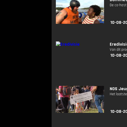
De co-host 
10-08-2
Eredivis
Van dit pr
10-08-20
NOS Jeug
Het laatste
10-08-2