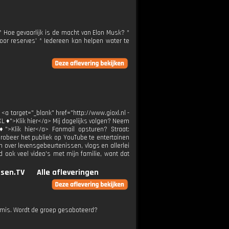
 * Hoe gevaarlijk is de macht van Elon Musk? *
door reserves' * Iedereen kan helpen water te
 <a target="_blank" href="http://www.gioxl.nl -
XL ♦">Klik hier</a> Mij dagelijks volgen? Neem
 ♦">Klik hier</a> Fanmail opsturen? Straat:
probeer het publiek op YouTube te entertainen
en over levensgebeurtenissen, vlogs en allerlei
 ook veel video's met mijn familie, want dat
sen.TV
Alle afleveringen
s mis. Wordt de groep gesaboteerd?