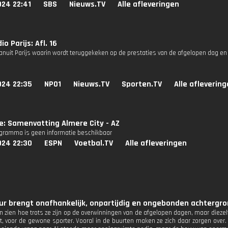
024 22:41
SBS
Nieuws.TV
Alle afleveringen
o Parijs: Afl. 16
anuit Parijs waarin wordt teruggekeken op de prestaties van de afgelopen dag en
024 22:35
NPO1
Nieuws.TV
Sporten.TV
Alle afleverin
ie: Samenvatting Almere City - AZ
ogramma is geen informatie beschikbaar
024 22:30
ESPN
Voetbal.TV
Alle afleveringen
r brengt onafhankelijk, onpartijdig en ongebonden achtergron
ten zien hoe trots ze zijn op de overwinningen van de afgelopen dagen, maar diezelf
t, voor de gewone sporter. Vooral in de buurten maken ze zich daar zorgen over