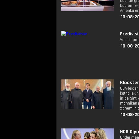
door de gr
Daarom wij
Amerika en
10-08-2
Eredivis
Van dit pr
10-08-2
Klooster
CDA-leider
katholiek h
in de Sint
monniken pr
zit hem in 
10-08-2
NOS Olym
Onder meer