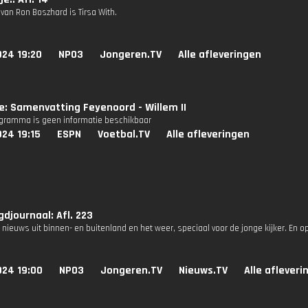
van Ron Boszhard is Tirsa With.
024 19:20
NPO3
Jongeren.TV
Alle afleveringen
ie: Samenvatting Feyenoord - Willem II
ogramma is geen informatie beschikbaar
24 19:15
ESPN
Voetbal.TV
Alle afleveringen
djournaal: Afl. 223
 nieuws uit binnen- en buitenland en het weer, speciaal voor de jonge kijker. En o
024 19:00
NPO3
Jongeren.TV
Nieuws.TV
Alle afleveri