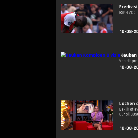
Eredivis
ESPN VOD • 
10-08-2
Keuken 
Van dit pr
10-08-2
Lachen 
Bekijk afl
uur bij SB
10-08-2