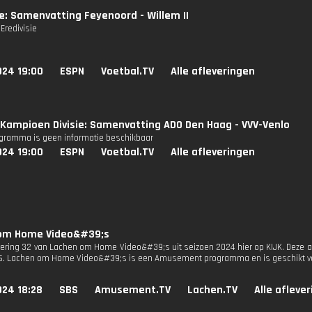
ie: Samenvatting Feyenoord - Willem II
Eredivisie
024 19:00
ESPN
Voetbal.TV
Alle afleveringen
Kampioen Divisie: Samenvatting ADO Den Haag - VVV-Venlo
ogramma is geen informatie beschikbaar
024 19:00
ESPN
Voetbal.TV
Alle afleveringen
om Home Video&#39;s
evering 32 van Lachen om Home Video&#39;s uit seizoen 2024 hier op KIJK. Deze af
S6. Lachen om Home Video&#39;s is een Amusement programma en is geschikt voo
024 18:28
SBS
Amusement.TV
Lachen.TV
Alle afleve