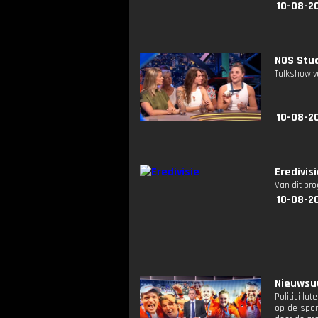
10-08-2
NOS Studi
Talkshow v
10-08-2
Eredivis
Van dit pr
10-08-2
Nieuwsuu
Politici la
op de spor