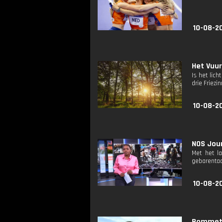
10-08-2
Het Vuur
Is het lic
drie Friezi
10-08-2
NOS Jour
Met het l
gebarentaa
10-08-2
Bommetje