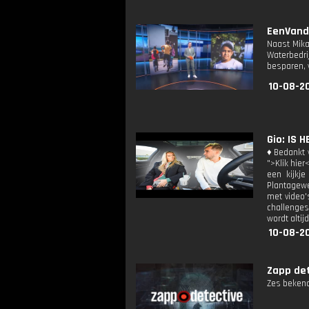
EenVanda
Naast Mika
Waterbedri
besparen, 
10-08-20
Gio: IS 
♦ Bedankt v
">Klik hier
een kijkje
Plantagewe
met video's
challenges
wordt altij
10-08-2
Zapp dete
Zes bekend