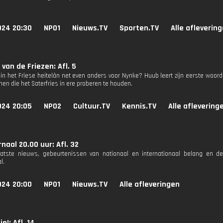
024 20:30
NPO1
Nieuws.TV
Sporten.TV
Alle afleverin
 van de Friezen: Afl. 5
ht in het Friese heitelân net even anders voor Nynke? Huub leert zijn eerste woor
nnen die het Saterfries in ere proberen te houden.
024 20:05
NPO2
Cultuur.TV
Kennis.TV
Alle aflevering
naal 20.00 uur: Afl. 32
aatste nieuws, gebeurtenissen van nationaal en internationaal belang en d
l.
024 20:00
NPO1
Nieuws.TV
Alle afleveringen
!: Afl. 14