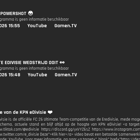
: POWERSHOT 😳
ogramma is geen informatie beschikbaar
026 15:55
YouTube
Gamen.TV
E EDIVISIE WEDSTRIJD OOIT 👀
ogramma is geen informatie beschikbaar
026 15:48
YouTube
Gamen.TV
e van de KPN eDivisie ❤️
visie is de officiële FC 26 Ultimate Team-competitie van de Eredivisie, mede mog
chema, actuele stand en blijf altijd op de hoogte van KPN eDivisie! <a target=
w.tiktok.com/@edivisie https://discord.gg/yxVYZ6sZ https://www.instagram.com
w.twitter.com/e_divisie Deze">Klik hier</a> video bevat een betaalde samenwerk
Code: YouTube. Voor meer informatie, ga naar <a target="_blank" href="https://des