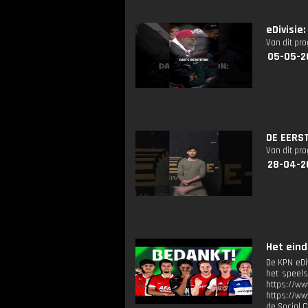
eDivisie
Van dit pr
05-05-2
DE EERST
Van dit pr
28-04-2
Het eind
De KPN eDi
het speels
https://ww
https://ww
de Social 