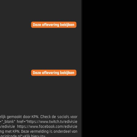
elijk gemaakt door KPN. Check de socials voor
"_blank" href="https://www.twitch.tv/edivisie
/edivisie https://www.facebook.com/edivisie
ing met KPN. Deze vermelding is onderdeel van
ocialcode.nl">Klik hier</a>