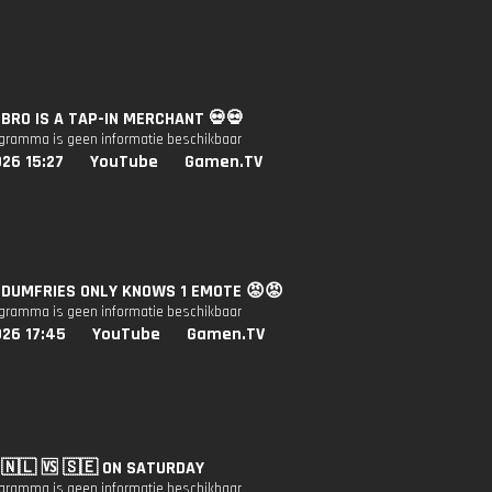
: BRO IS A TAP-IN MERCHANT 💀💀
ogramma is geen informatie beschikbaar
26 15:27
YouTube
Gamen.TV
: DUMFRIES ONLY KNOWS 1 EMOTE 😡😡
ogramma is geen informatie beschikbaar
026 17:45
YouTube
Gamen.TV
: 🇳🇱 🆚️ 🇸🇪 ON SATURDAY
ogramma is geen informatie beschikbaar