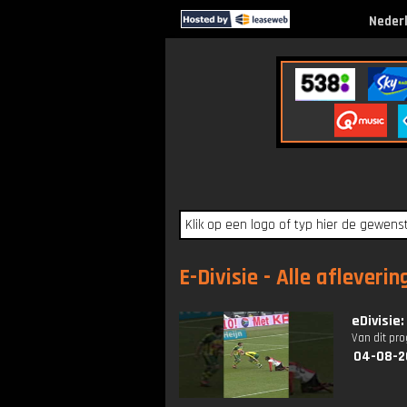
Neder
E-Divisie - Alle afleveri
eDivisie
Van dit pr
04-08-2