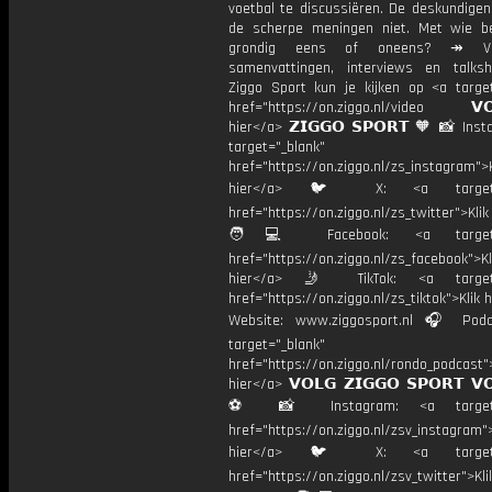
voetbal te discussiëren. De deskundige
de scherpe meningen niet. Met wie be
grondig eens of oneens? ↠ Vo
samenvattingen, interviews en talk
Ziggo Sport kun je kijken op <a target
href="https://on.ziggo.nl/video 𝗩𝗢
hier</a> 𝗭𝗜𝗚𝗚𝗢 𝗦𝗣𝗢𝗥𝗧 🧡 📸 Ins
target="_blank"
href="https://on.ziggo.nl/zs_instagram">K
hier</a> 🐦 X: <a target="
href="https://on.ziggo.nl/zs_twitter">Kli
🧑💻 Facebook: <a target="
href="https://on.ziggo.nl/zs_facebook">Kl
hier</a> 🤳 TikTok: <a target=
href="https://on.ziggo.nl/zs_tiktok">Klik h
Website: www.ziggosport.nl 🎧 Podc
target="_blank"
href="https://on.ziggo.nl/rondo_podcast">
hier</a> 𝗩𝗢𝗟𝗚 𝗭𝗜𝗚𝗚𝗢 𝗦𝗣𝗢𝗥𝗧 𝗩
⚽️ 📸 Instagram: <a target="
href="https://on.ziggo.nl/zsv_instagram">
hier</a> 🐦 X: <a target="
href="https://on.ziggo.nl/zsv_twitter">Kli