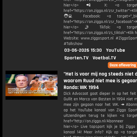
hier</a> 📲 X: <a target="
href="https://on.ziggo.nl/zsr_twitter">Kli
🧑‍💻 Facebook: <a target="_bla
href="https://on.ziggo.nl/zsr_facebook">K
hier</a> 🤳 TikTok: <a target=
href="https://on.ziggo.nl/zs_tiktok">Klik h
Website: www.ziggosport.nl #ZiggoSpo
#Talkshow
03-06-2026 15:30
YouTube
Sporten.TV
Voetbal.TV
"Het is voor mij nog steeds niet d
waarom Ruud niet mee is gegaan"
Rondo: WK 1994
Dick Advocaat gaat dieper in op het fei
Gullit en Marco van Basten in 1994 niet 
mee zijn gegaan naar het WK. ↠ Abonn
op het YouTube kanaal van Ziggo Spor
uitzendingen terug te kijken <a target
href="http://on.ziggo.nl/Abonneer
hier</a> Live topsport kijk je bij Ziggo
kanaal 14! Meer info? Kijk op <a target