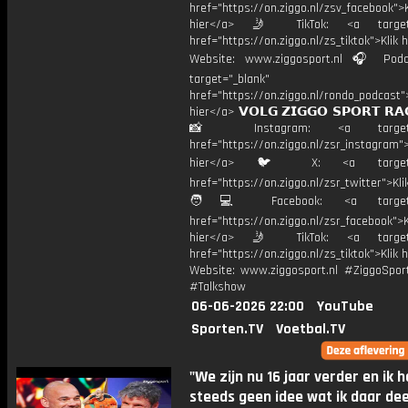
href="https://on.ziggo.nl/zsv_facebook">K
hier</a> 🤳 TikTok: <a target=
href="https://on.ziggo.nl/zs_tiktok">Klik h
Website: www.ziggosport.nl 🎧 Podc
target="_blank"
href="https://on.ziggo.nl/rondo_podcast">
hier</a> 𝗩𝗢𝗟𝗚 𝗭𝗜𝗚𝗚𝗢 𝗦𝗣𝗢𝗥𝗧 𝗥𝗔
📸 Instagram: <a target="_
href="https://on.ziggo.nl/zsr_instagram">
hier</a> 🐦 X: <a target="
href="https://on.ziggo.nl/zsr_twitter">Kli
🧑💻 Facebook: <a target="
href="https://on.ziggo.nl/zsr_facebook">K
hier</a> 🤳 TikTok: <a target=
href="https://on.ziggo.nl/zs_tiktok">Klik h
Website: www.ziggosport.nl #ZiggoSpo
#Talkshow
06-06-2026 22:00
YouTube
Sporten.TV
Voetbal.TV
"We zijn nu 16 jaar verder en ik 
steeds geen idee wat ik daar dee