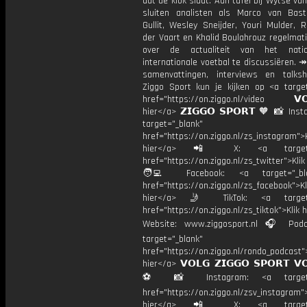
dat de klok slaat. Aan tafel bij Wytse va
sluiten analisten als Marco van Bas
Gullit, Wesley Sneijder, Youri Mulder, 
der Vaart en Khalid Boulahrouz regelmat
over de actualiteit van het nati
internationale voetbal te discussiëren. ↠
samenvattingen, interviews en talk
Ziggo Sport kun je kijken op <a target
href="https://on.ziggo.nl/video 𝗩𝗢
hier</a> 𝗭𝗜𝗚𝗚𝗢 𝗦𝗣𝗢𝗥𝗧 🧡 📸 Ins
target="_blank"
href="https://on.ziggo.nl/zs_instagram">K
hier</a> 📲 X: <a target="
href="https://on.ziggo.nl/zs_twitter">Kli
🧑‍💻 Facebook: <a target="_bla
href="https://on.ziggo.nl/zs_facebook">Kl
hier</a> 🤳 TikTok: <a target=
href="https://on.ziggo.nl/zs_tiktok">Klik h
Website: www.ziggosport.nl 🎧 Podc
target="_blank"
href="https://on.ziggo.nl/rondo_podcast">
hier</a> 𝗩𝗢𝗟𝗚 𝗭𝗜𝗚𝗚𝗢 𝗦𝗣𝗢𝗥𝗧 𝗩
⚽️ 📸 Instagram: <a target="
href="https://on.ziggo.nl/zsv_instagram">
hier</a> 📲 X: <a target="