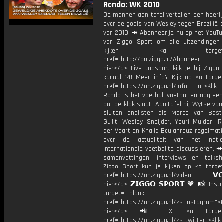
Rondo: WK 2010
De mannen aan tafel vertellen een heerli
over de goals van Wesley tegen Brazilië
van 2010! ↠ Abonneer je nu op het YouTu
van Ziggo Sport om alle uitzendingen
kijken <a target="_b
href="http://on.ziggo.nl/Abonneer
hier</a> Live topsport kijk je bij Ziggo
kanaal 14! Meer info? Kijk op <a target
href="https://on.ziggo.nl/info In">Klik
Rondo is het voetbal, voetbal en nog ee
dat de klok slaat. Aan tafel bij Wytse va
sluiten analisten als Marco van Bas
Gullit, Wesley Sneijder, Youri Mulder, 
der Vaart en Khalid Boulahrouz regelmat
over de actualiteit van het nati
internationale voetbal te discussiëren. ↠
samenvattingen, interviews en talk
Ziggo Sport kun je kijken op <a target
href="https://on.ziggo.nl/video 𝗩𝗢
hier</a> 𝗭𝗜𝗚𝗚𝗢 𝗦𝗣𝗢𝗥𝗧 🧡 📸 Ins
target="_blank"
href="https://on.ziggo.nl/zs_instagram">K
hier</a> 📲 X: <a target="
href="https://on.ziggo.nl/zs_twitter">Kli