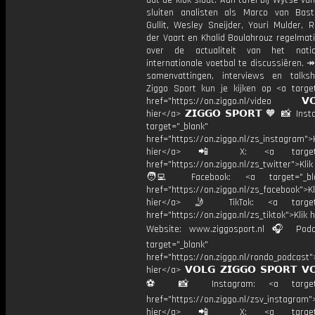
dat de klok slaat. Aan tafel bij Wytse va
sluiten analisten als Marco van Bas
Gullit, Wesley Sneijder, Youri Mulder, 
der Vaart en Khalid Boulahrouz regelmat
over de actualiteit van het nati
internationale voetbal te discussiëren. ↠
samenvattingen, interviews en talk
Ziggo Sport kun je kijken op <a target
href="https://on.ziggo.nl/video 𝗩𝗢
hier</a> 𝗭𝗜𝗚𝗚𝗢 𝗦𝗣𝗢𝗥𝗧 🧡 📸 Ins
target="_blank"
href="https://on.ziggo.nl/zs_instagram">K
hier</a> 📲 X: <a target="
href="https://on.ziggo.nl/zs_twitter">Kli
🧑‍💻 Facebook: <a target="_bla
href="https://on.ziggo.nl/zs_facebook">Kl
hier</a> 🤳 TikTok: <a target=
href="https://on.ziggo.nl/zs_tiktok">Klik h
Website: www.ziggosport.nl 🎧 Podc
target="_blank"
href="https://on.ziggo.nl/rondo_podcast">
hier</a> 𝗩𝗢𝗟𝗚 𝗭𝗜𝗚𝗚𝗢 𝗦𝗣𝗢𝗥𝗧 𝗩
⚽️ 📸 Instagram: <a target="
href="https://on.ziggo.nl/zsv_instagram">
hier</a> 📲 X: <a target="