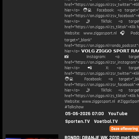
href="https://on.ziggo.nl/zsv_twitter">Kli
hier</a> 🧑‍💻 Facebook: <a target="
href="https://on.ziggo.nl/zsv_facebook">K
hier</a> 🤳 TikTok: <a target=
href="https://on.ziggo.nl/zs_tiktok">Klik h
Website: www.ziggosport.nl 🎧 Podc
target="_blank"
href="https://on.ziggo.nl/rondo_podcast">
hier</a> 𝗩𝗢𝗟𝗚 𝗭𝗜𝗚𝗚𝗢 𝗦𝗣𝗢𝗥𝗧 𝗥𝗔
📸 Instagram: <a target="_
href="https://on.ziggo.nl/zsr_instagram">
hier</a> 📲 X: <a target="
href="https://on.ziggo.nl/zsr_twitter">Kli
🧑‍💻 Facebook: <a target="_bla
href="https://on.ziggo.nl/zsr_facebook">K
hier</a> 🤳 TikTok: <a target=
href="https://on.ziggo.nl/zs_tiktok">Klik h
Website: www.ziggosport.nl #ZiggoSpo
#Talkshow
05-06-2026 07:00
YouTube
Sporten.TV
Voetbal.TV
RONDO: ORANJE WK 2010 met SNE