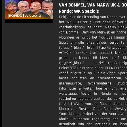
VAN BOMMEL, VAN MARWIJK & OOI
Rondo: WK Specials
Bekijk hier de uitzending van Rondo over
het WK 2010 terug. Met deze afleverin
voetbaltalkshow te gast: Wesley Sneij
van Bommel, Bert van Marwijk en André 
Abonneer je nu op het YouTube kanaal 
Sport om alle uitzendingen terug te 
target="_blank" href="http://on.ziggo.n
↠">Klik hier</a> Live topsport kijk je 
gratis op kanaal 14! Meer info? Ki
target="_blank" href="https://on.zigg
Beleef">Klik hier</a> al het UEFA Europe
vanaf augustus op 1 plek: Ziggo Spor
beste analisten en presentatoren, 
allernieuwste, hypermoderne stud
informatie & weten hoe je kunt kijk
www.ziggo.nl/uefa! In Rondo is het
voetbal en nog eens voetbal dat de klok 
tafel bij Wytse van der Goot sluiten ana
Marco van Basten, Ruud Gullit, Wesley 
Youri Mulder, Rafael van der Vaart, Wim
Khalid Boulahrouz regelmatig aan o
actualiteit van het nationale en inter