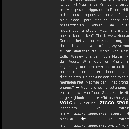
kanaal 14! Meer info? Kijk op <a target
href="https://on.ziggo.nl/info Beleef">Kli
al het UEFA Europees voetbal vanaf augu
plek: Ziggo Sport. Met de beste ana
presentatoren, vanuit de allern
hypermoderne studio. Meer informati
hoe je kunt kijken? Check www.ziggo.nl
Rondo is het voetbal, voetbal en nog ee
dat de klok slaat. Aan tafel bij Wytse va
sluiten analisten als Marco van Bas
Gullit, Wesley Sneijder, Youri Mulder, 
der Vaart, Wim Kieft en Khalid Bo
regelmatig aan om over de actualitei
nationale en internationale vo
discussiëren. De deskundigen schuwen d
meningen niet. Met wie ben jij het grond
oneens? ↠ Voor alle samenvattingen, i
en talkshows van Ziggo Sport kun je kij
target="_blank" href="https://on.ziggo
𝗩𝗢𝗟𝗚">Klik hier</a> 𝗭𝗜𝗚𝗚𝗢 𝗦𝗣𝗢
Instagram: <a target="_
href="https://on.ziggo.nl/zs_instagram">K
hier</a> 🐦 X: <a target="
href="https://on.ziggo.nl/zs_twitter">Kli