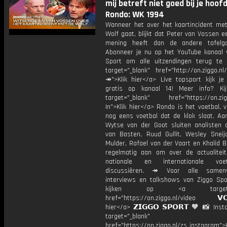
mij betreft niet goed bij je hoofd
Rondo: WK 1994
Wanneer het over het kaartincident me
Wolf gaat, blijkt dat Peter van Vossen 
mening heeft dan de andere tafelg
Abonneer je nu op het YouTube kanaal 
Sport om alle uitzendingen terug te 
target="_blank" href="http://on.ziggo.n
↠">Klik hier</a> Live topsport kijk je 
gratis op kanaal 14! Meer info? Ki
target="_blank" href="https://on.zigg
In">Klik hier</a> Rondo is het voetbal, 
nog eens voetbal dat de klok slaat. Aan
Wytse van der Goot sluiten analisten 
van Basten, Ruud Gullit, Wesley Sneijd
Mulder, Rafael van der Vaart en Khalid 
regelmatig aan om over de actualitei
nationale en internationale vo
discussiëren. ↠ Voor alle samenva
interviews en talkshows van Ziggo Spo
kijken op <a target="_
href="https://on.ziggo.nl/video 𝗩𝗢
hier</a> 𝗭𝗜𝗚𝗚𝗢 𝗦𝗣𝗢𝗥𝗧 🧡 📸 Ins
target="_blank"
href="https://on.ziggo.nl/zs_instagram">K