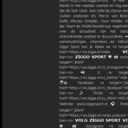
href="https://on.ziggo.nl/info In">Klik
Rondo is het voetbal, voetbal en nog ee
dat de klok slaat. Aan tafel bij Wytse va
sluiten analisten als Marco van Bas
Gullit, Wesley Sneijder, Youri Mulder, 
der Vaart en Khalid Boulahrouz regelmat
over de actualiteit van het nati
internationale voetbal te discussiëren. ↠
samenvattingen, interviews en talk
Ziggo Sport kun je kijken op <a target
href="https://on.ziggo.nl/video 𝗩𝗢
hier</a> 𝗭𝗜𝗚𝗚𝗢 𝗦𝗣𝗢𝗥𝗧 🧡 📸 Ins
target="_blank"
href="https://on.ziggo.nl/zs_instagram">K
hier</a> 📲 X: <a target="
href="https://on.ziggo.nl/zs_twitter">Kli
🧑‍💻 Facebook: <a target="_bla
href="https://on.ziggo.nl/zs_facebook">Kl
hier</a> 🤳 TikTok: <a target=
href="https://on.ziggo.nl/zs_tiktok">Klik h
Website: www.ziggosport.nl 🎧 Podc
target="_blank"
href="https://on.ziggo.nl/rondo_podcast">
hier</a> 𝗩𝗢𝗟𝗚 𝗭𝗜𝗚𝗚𝗢 𝗦𝗣𝗢𝗥𝗧 𝗩
⚽️ 📸 Instagram: <a target="