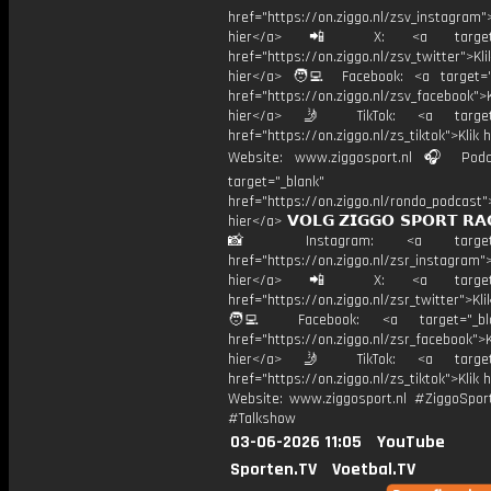
href="https://on.ziggo.nl/zsv_instagram">
hier</a> 📲 X: <a target="
href="https://on.ziggo.nl/zsv_twitter">Kli
hier</a> 🧑‍💻 Facebook: <a target="
href="https://on.ziggo.nl/zsv_facebook">K
hier</a> 🤳 TikTok: <a target=
href="https://on.ziggo.nl/zs_tiktok">Klik h
Website: www.ziggosport.nl 🎧 Podc
target="_blank"
href="https://on.ziggo.nl/rondo_podcast">
hier</a> 𝗩𝗢𝗟𝗚 𝗭𝗜𝗚𝗚𝗢 𝗦𝗣𝗢𝗥𝗧 𝗥𝗔
📸 Instagram: <a target="_
href="https://on.ziggo.nl/zsr_instagram">
hier</a> 📲 X: <a target="
href="https://on.ziggo.nl/zsr_twitter">Kli
🧑‍💻 Facebook: <a target="_bla
href="https://on.ziggo.nl/zsr_facebook">K
hier</a> 🤳 TikTok: <a target=
href="https://on.ziggo.nl/zs_tiktok">Klik h
Website: www.ziggosport.nl #ZiggoSpo
#Talkshow
03-06-2026 11:05
YouTube
Sporten.TV
Voetbal.TV