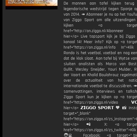
De mannen aan tafel kijken terug
legendarische wedstrijd tegen Spanje 
van 2014. ↠ Abonneer je nu op het YouTu
van Ziggo Sport om alle uitzendingen
kijken <a target="_b
href="http://on.ziggo.nl/Abonneer
hier</a> Live topsport kijk je bij Ziggo
kanaal 14! Meer info? Kijk op <a target
href="https://on.ziggo.nl/info In">Klik
Rondo is het voetbal, voetbal en nog ee
dat de klok slaat. Aan tafel bij Wytse va
sluiten analisten als Marco van Bas
Gullit, Wesley Sneijder, Youri Mulder, 
der Vaart en Khalid Boulahrouz regelmat
over de actualiteit van het nati
internationale voetbal te discussiëren. ↠
samenvattingen, interviews en talk
Ziggo Sport kun je kijken op <a target
href="https://on.ziggo.nl/video 𝗩𝗢
hier</a> 𝗭𝗜𝗚𝗚𝗢 𝗦𝗣𝗢𝗥𝗧 🧡 📸 Ins
target="_blank"
href="https://on.ziggo.nl/zs_instagram">K
hier</a> 📲 X: <a target="
href="https://on.ziggo.nl/zs_twitter">Kli
🧑‍💻 Facebook: <a target="_bla