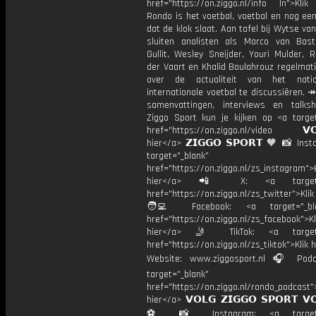
href="https://on.ziggo.nl/info In">Klik
Rondo is het voetbal, voetbal en nog ee
dat de klok slaat. Aan tafel bij Wytse va
sluiten analisten als Marco van Bas
Gullit, Wesley Sneijder, Youri Mulder, 
der Vaart en Khalid Boulahrouz regelmat
over de actualiteit van het nati
internationale voetbal te discussiëren. ↠
samenvattingen, interviews en talk
Ziggo Sport kun je kijken op <a target
href="https://on.ziggo.nl/video 𝗩𝗢
hier</a> 𝗭𝗜𝗚𝗚𝗢 𝗦𝗣𝗢𝗥𝗧 🧡 📸 Ins
target="_blank"
href="https://on.ziggo.nl/zs_instagram">K
hier</a> 📲 X: <a target="
href="https://on.ziggo.nl/zs_twitter">Kli
🧑‍💻 Facebook: <a target="_bla
href="https://on.ziggo.nl/zs_facebook">Kl
hier</a> 🤳 TikTok: <a target=
href="https://on.ziggo.nl/zs_tiktok">Klik h
Website: www.ziggosport.nl 🎧 Podc
target="_blank"
href="https://on.ziggo.nl/rondo_podcast">
hier</a> 𝗩𝗢𝗟𝗚 𝗭𝗜𝗚𝗚𝗢 𝗦𝗣𝗢𝗥𝗧 𝗩
⚽️ 📸 Instagram: <a target="