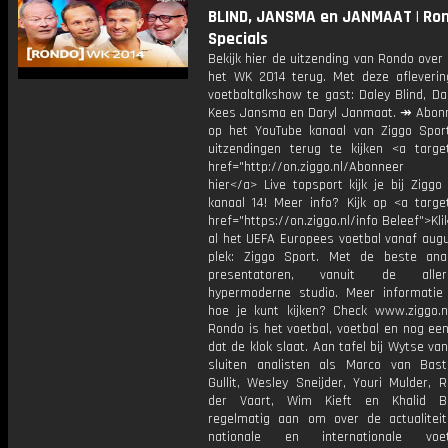
BLIND, JANSMA en JANMAAT | Ro
Specials
Bekijk hier de uitzending van Rondo over
het WK 2014 terug. Met deze afleverin
voetbaltalkshow te gast: Daley Blind, Da
Kees Jansma en Daryl Janmaat. ↠ Abonn
op het YouTube kanaal van Ziggo Spor
uitzendingen terug te kijken <a target
href="http://on.ziggo.nl/Abonneer
hier</a> Live topsport kijk je bij Ziggo
kanaal 14! Meer info? Kijk op <a target
href="https://on.ziggo.nl/info Beleef">Kli
al het UEFA Europees voetbal vanaf augu
plek: Ziggo Sport. Met de beste ana
presentatoren, vanuit de allern
hypermoderne studio. Meer informati
hoe je kunt kijken? Check www.ziggo.nl
Rondo is het voetbal, voetbal en nog ee
dat de klok slaat. Aan tafel bij Wytse va
sluiten analisten als Marco van Bas
Gullit, Wesley Sneijder, Youri Mulder, 
der Vaart, Wim Kieft en Khalid Bo
regelmatig aan om over de actualitei
nationale en internationale vo