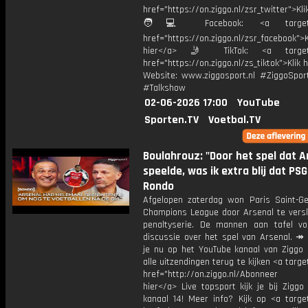
href="https://on.ziggo.nl/zsr_twitter">Kli
🧑💻 Facebook: <a target="
href="https://on.ziggo.nl/zsr_facebook">K
hier</a> 🤳 TikTok: <a target=
href="https://on.ziggo.nl/zs_tiktok">Klik h
Website: www.ziggosport.nl #ZiggoSpo
#Talkshow
02-06-2026 17:00
YouTube
Sporten.TV
Voetbal.TV
Boulahrouz: "Door het spel dat A
speelde, was ik extra blij dat PSG
Rondo
Afgelopen zaterdag won Paris Saint-G
Champions League door Arsenal te versl
penaltyserie. De mannen aan tafel v
discussie over het spel van Arsenal. ↠
je nu op het YouTube kanaal van Ziggo
alle uitzendingen terug te kijken <a targe
href="http://on.ziggo.nl/Abonneer
hier</a> Live topsport kijk je bij Ziggo
kanaal 14! Meer info? Kijk op <a target