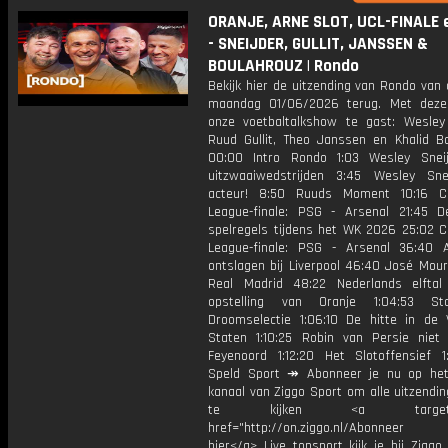
ORANJE, ARNE SLOT, UCL-FINALE 
- SNEIJDER, GULLIT, JANSSEN &
BOULAHROUZ | Rondo
Bekijk hier de uitzending van Rondo van
maandag 01/06/2026 terug. Met deze
onze voetbaltalkshow te gast: Wesley 
Ruud Gullit, Theo Janssen en Khalid Bo
00:00 Intro Rondo 1:03 Wesley Snei
uitzwaaiwedstrijden 3:45 Wesley Sne
acteur! 8:50 Ruuds Moment 10:16 C
League-finale: PSG - Arsenal 21:45 
spelregels tijdens het WK 2026 25:02 
League-finale: PSG - Arsenal 36:40 
ontslagen bij Liverpool 46:40 José Mour
Real Madrid 48:22 Nederlands elftal
opstelling van Oranje 1:04:53 Staa
Droomselectie 1:06:10 De hitte in de 
Staten 1:10:25 Robin van Persie niet 
Feyenoord 1:12:20 Het Slotoffensief 1
Speld Sport ↠ Abonneer je nu op he
kanaal van Ziggo Sport om alle uitzendi
te kijken <a target="_
href="http://on.ziggo.nl/Abonneer
hier</a> Live topsport kijk je bij Ziggo