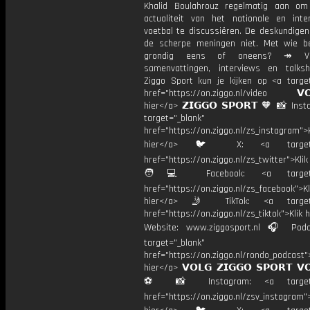
Khalid Boulahrouz regelmatig aan o
actualiteit van het nationale en inter
voetbal te discussiëren. De deskundige
de scherpe meningen niet. Met wie be
grondig eens of oneens? ↠ Vo
samenvattingen, interviews en talk
Ziggo Sport kun je kijken op <a target
href="https://on.ziggo.nl/video 𝗩𝗢
hier</a> 𝗭𝗜𝗚𝗚𝗢 𝗦𝗣𝗢𝗥𝗧 🧡 📸 Ins
target="_blank"
href="https://on.ziggo.nl/zs_instagram">K
hier</a> 🐦 X: <a target="
href="https://on.ziggo.nl/zs_twitter">Kli
🧑💻 Facebook: <a target="
href="https://on.ziggo.nl/zs_facebook">Kl
hier</a> 🤳 TikTok: <a target=
href="https://on.ziggo.nl/zs_tiktok">Klik h
Website: www.ziggosport.nl 🎧 Podc
target="_blank"
href="https://on.ziggo.nl/rondo_podcast">
hier</a> 𝗩𝗢𝗟𝗚 𝗭𝗜𝗚𝗚𝗢 𝗦𝗣𝗢𝗥𝗧 𝗩
⚽️ 📸 Instagram: <a target="
href="https://on.ziggo.nl/zsv_instagram">