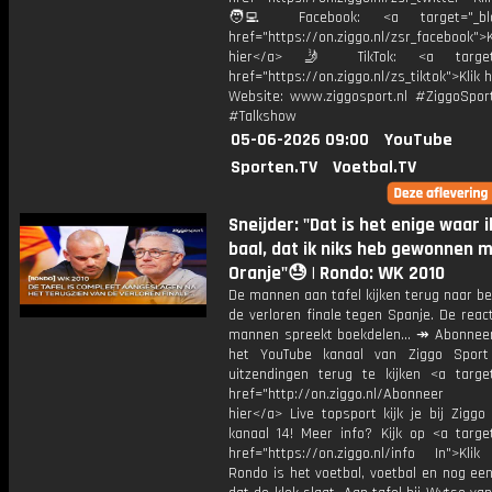
🧑‍💻 Facebook: <a target="_bla
href="https://on.ziggo.nl/zsr_facebook">K
hier</a> 🤳 TikTok: <a target=
href="https://on.ziggo.nl/zs_tiktok">Klik h
Website: www.ziggosport.nl #ZiggoSpo
#Talkshow
05-06-2026 09:00
YouTube
Sporten.TV
Voetbal.TV
Sneijder: "Dat is het enige waar i
baal, dat ik niks heb gewonnen 
Oranje"😓 | Rondo: WK 2010
De mannen aan tafel kijken terug naar b
de verloren finale tegen Spanje. De reac
mannen spreekt boekdelen... ↠ Abonneer
het YouTube kanaal van Ziggo Sport
uitzendingen terug te kijken <a target
href="http://on.ziggo.nl/Abonneer
hier</a> Live topsport kijk je bij Ziggo
kanaal 14! Meer info? Kijk op <a target
href="https://on.ziggo.nl/info In">Klik
Rondo is het voetbal, voetbal en nog ee