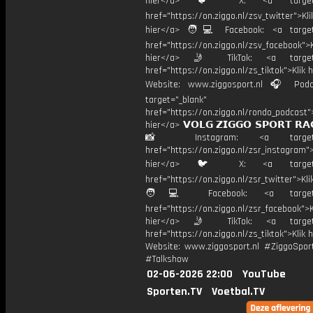
hier</a> 🐦 X: <a target="
href="https://on.ziggo.nl/zsv_twitter">Kli
hier</a> 🧑💻 Facebook: <a target=
href="https://on.ziggo.nl/zsv_facebook">K
hier</a> 🤳 TikTok: <a target=
href="https://on.ziggo.nl/zs_tiktok">Klik h
Website: www.ziggosport.nl 🎧 Podc
target="_blank"
href="https://on.ziggo.nl/rondo_podcast">
hier</a> 𝗩𝗢𝗟𝗚 𝗭𝗜𝗚𝗚𝗢 𝗦𝗣𝗢𝗥𝗧 𝗥𝗔
📸 Instagram: <a target="_
href="https://on.ziggo.nl/zsr_instagram">
hier</a> 🐦 X: <a target="
href="https://on.ziggo.nl/zsr_twitter">Kli
🧑💻 Facebook: <a target="
href="https://on.ziggo.nl/zsr_facebook">K
hier</a> 🤳 TikTok: <a target=
href="https://on.ziggo.nl/zs_tiktok">Klik h
Website: www.ziggosport.nl #ZiggoSpo
#Talkshow
02-06-2026 22:00
YouTube
Sporten.TV
Voetbal.TV