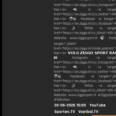
href="https://on.ziggo.nl/zsv_instagram">
hier</a> 📲 X: <a target="
href="https://on.ziggo.nl/zsv_twitter">Kli
hier</a> 🧑‍💻 Facebook: <a target="
href="https://on.ziggo.nl/zsv_facebook">K
hier</a> 🤳 TikTok: <a target=
href="https://on.ziggo.nl/zs_tiktok">Klik h
Website: www.ziggosport.nl 🎧 Podc
target="_blank"
href="https://on.ziggo.nl/rondo_podcast">
hier</a> 𝗩𝗢𝗟𝗚 𝗭𝗜𝗚𝗚𝗢 𝗦𝗣𝗢𝗥𝗧 𝗥𝗔
📸 Instagram: <a target="_
href="https://on.ziggo.nl/zsr_instagram">
hier</a> 📲 X: <a target="
href="https://on.ziggo.nl/zsr_twitter">Kli
🧑‍💻 Facebook: <a target="_bla
href="https://on.ziggo.nl/zsr_facebook">K
hier</a> 🤳 TikTok: <a target=
href="https://on.ziggo.nl/zs_tiktok">Klik h
Website: www.ziggosport.nl #ZiggoSpo
#Talkshow
02-06-2026 15:00
YouTube
Sporten.TV
Voetbal.TV