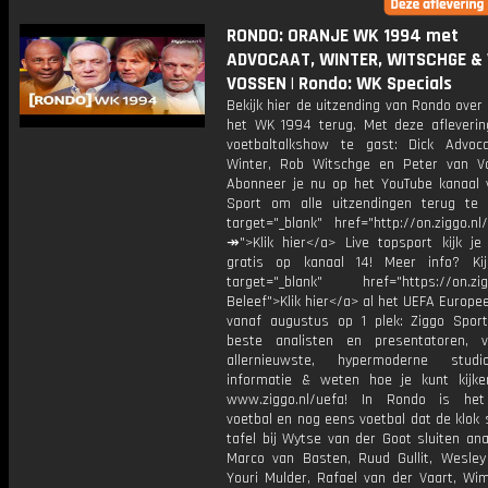
RONDO: ORANJE WK 1994 met
ADVOCAAT, WINTER, WITSCHGE &
VOSSEN | Rondo: WK Specials
Bekijk hier de uitzending van Rondo over
het WK 1994 terug. Met deze afleverin
voetbaltalkshow te gast: Dick Advoc
Winter, Rob Witschge en Peter van 
Abonneer je nu op het YouTube kanaal 
Sport om alle uitzendingen terug te 
target="_blank" href="http://on.ziggo.n
↠">Klik hier</a> Live topsport kijk je 
gratis op kanaal 14! Meer info? Ki
target="_blank" href="https://on.zigg
Beleef">Klik hier</a> al het UEFA Europe
vanaf augustus op 1 plek: Ziggo Spor
beste analisten en presentatoren, 
allernieuwste, hypermoderne stud
informatie & weten hoe je kunt kijk
www.ziggo.nl/uefa! In Rondo is het
voetbal en nog eens voetbal dat de klok 
tafel bij Wytse van der Goot sluiten ana
Marco van Basten, Ruud Gullit, Wesley 
Youri Mulder, Rafael van der Vaart, Wim