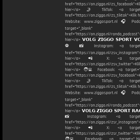
href="https://on.ziggo.nl/zs_facebook">Kl
hier</a> 🤳 TikTok: <a target=
href="https://on.ziggo.nl/zs_tiktok">Klik h
Website: www.ziggosport.nl 🎧 Podc
target="_blank"
href="https://on.ziggo.nl/rondo_podcast">
hier</a> 𝗩𝗢𝗟𝗚 𝗭𝗜𝗚𝗚𝗢 𝗦𝗣𝗢𝗥𝗧 𝗩
⚽️ 📸 Instagram: <a target="
href="https://on.ziggo.nl/zsv_instagram">
hier</a> 📲 X: <a target="
href="https://on.ziggo.nl/zsv_twitter">Kli
hier</a> 🧑‍💻 Facebook: <a target="
href="https://on.ziggo.nl/zsv_facebook">K
hier</a> 🤳 TikTok: <a target=
href="https://on.ziggo.nl/zs_tiktok">Klik h
Website: www.ziggosport.nl 🎧 Podc
target="_blank"
href="https://on.ziggo.nl/rondo_podcast">
hier</a> 𝗩𝗢𝗟𝗚 𝗭𝗜𝗚𝗚𝗢 𝗦𝗣𝗢𝗥𝗧 𝗥𝗔
📸 Instagram: <a target="_
href="https://on.ziggo.nl/zsr_instagram">
hier</a> 📲 X: <a target="
href="https://on.ziggo.nl/zsr_twitter">Kli
🧑‍💻 Facebook: <a target="_bla