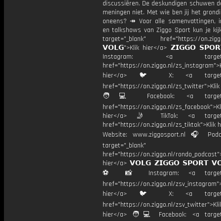
discussiëren. De deskundigen schuwen d
meningen niet. Met wie ben jij het grond
oneens? ↠ Voor alle samenvattingen, i
en talkshows van Ziggo Sport kun je kij
target="_blank" href="https://on.ziggo
𝗩𝗢𝗟𝗚">Klik hier</a> 𝗭𝗜𝗚𝗚𝗢 𝗦𝗣𝗢
Instagram: <a target="_
href="https://on.ziggo.nl/zs_instagram">K
hier</a> 🐦 X: <a target="
href="https://on.ziggo.nl/zs_twitter">Kli
🧑💻 Facebook: <a target="
href="https://on.ziggo.nl/zs_facebook">Kl
hier</a> 🤳 TikTok: <a target=
href="https://on.ziggo.nl/zs_tiktok">Klik h
Website: www.ziggosport.nl 🎧 Podc
target="_blank"
href="https://on.ziggo.nl/rondo_podcast">
hier</a> 𝗩𝗢𝗟𝗚 𝗭𝗜𝗚𝗚𝗢 𝗦𝗣𝗢𝗥𝗧 𝗩
⚽️ 📸 Instagram: <a target="
href="https://on.ziggo.nl/zsv_instagram">
hier</a> 🐦 X: <a target="
href="https://on.ziggo.nl/zsv_twitter">Kli
hier</a> 🧑💻 Facebook: <a target=