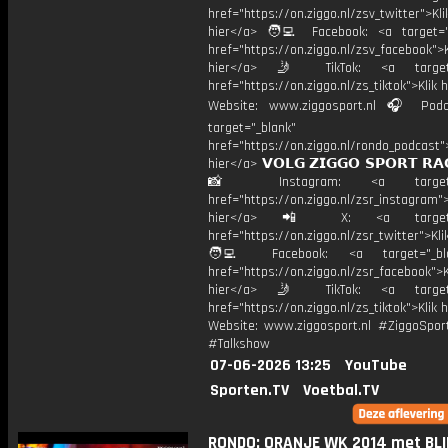
href="https://on.ziggo.nl/zsv_twitter">Kli
hier</a> 🧑‍💻 Facebook: <a target="
href="https://on.ziggo.nl/zsv_facebook">K
hier</a> 🤳 TikTok: <a target=
href="https://on.ziggo.nl/zs_tiktok">Klik h
Website: www.ziggosport.nl 🎧 Podc
target="_blank"
href="https://on.ziggo.nl/rondo_podcast">
hier</a> 𝗩𝗢𝗟𝗚 𝗭𝗜𝗚𝗚𝗢 𝗦𝗣𝗢𝗥𝗧 𝗥𝗔
📸 Instagram: <a target="_
href="https://on.ziggo.nl/zsr_instagram">
hier</a> 📲 X: <a target="
href="https://on.ziggo.nl/zsr_twitter">Kli
🧑‍💻 Facebook: <a target="_bla
href="https://on.ziggo.nl/zsr_facebook">K
hier</a> 🤳 TikTok: <a target=
href="https://on.ziggo.nl/zs_tiktok">Klik h
Website: www.ziggosport.nl #ZiggoSpo
#Talkshow
07-06-2026 13:25
YouTube
Sporten.TV
Voetbal.TV
RONDO: ORANJE WK 2014 met BLI