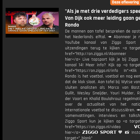
"Als je met drie verdedigers spee
Van Dijk ook meer leiding gaan ge
Rondo
De mannen aan tafel bespreken de opste
het Nederlands elftal. ↠ Abonneer je 
YouTube kanaal van Ziggo Sport
uitzendingen terug te kijken <a target
href="http://on.ziggo.nl/Abonneer
hier</a> Live topsport kijk je bij Ziggo
kanaal 14! Meer info? Kijk op <a target
href="https://on.ziggo.nl/info In">Klik
Rondo is het voetbal, voetbal en nog ee
dat de klok slaat. Aan tafel bij Wytse va
sluiten analisten als Marco van Bas
Gullit, Wesley Sneijder, Youri Mulder, 
der Vaart en Khalid Boulahrouz regelmat
over de actualiteit van het nati
internationale voetbal te discussiëren. ↠
samenvattingen, interviews en talk
Ziggo Sport kun je kijken op <a target
href="https://on.ziggo.nl/video 𝗩𝗢
hier</a> 𝗭𝗜𝗚𝗚𝗢 𝗦𝗣𝗢𝗥𝗧 🧡 📸 Ins
target="_blank"