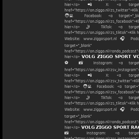
hier</a> 📲 X: <a target="
href="https://on.ziggo.nl/zs_twitter">Kli
🧑‍💻 Facebook: <a target="_bla
href="https://on.ziggo.nl/zs_facebook">Kl
hier</a> 🤳 TikTok: <a target=
href="https://on.ziggo.nl/zs_tiktok">Klik h
Website: www.ziggosport.nl 🎧 Podc
target="_blank"
href="https://on.ziggo.nl/rondo_podcast">
hier</a> 𝗩𝗢𝗟𝗚 𝗭𝗜𝗚𝗚𝗢 𝗦𝗣𝗢𝗥𝗧 𝗩
⚽️ 📸 Instagram: <a target="
href="https://on.ziggo.nl/zsv_instagram">
hier</a> 📲 X: <a target="
href="https://on.ziggo.nl/zsv_twitter">Kli
hier</a> 🧑‍💻 Facebook: <a target="
href="https://on.ziggo.nl/zsv_facebook">K
hier</a> 🤳 TikTok: <a target=
href="https://on.ziggo.nl/zs_tiktok">Klik h
Website: www.ziggosport.nl 🎧 Podc
target="_blank"
href="https://on.ziggo.nl/rondo_podcast">
hier</a> 𝗩𝗢𝗟𝗚 𝗭𝗜𝗚𝗚𝗢 𝗦𝗣𝗢𝗥𝗧 𝗥𝗔
📸 Instagram: <a target="_
href="https://on.ziggo.nl/zsr_instagram">