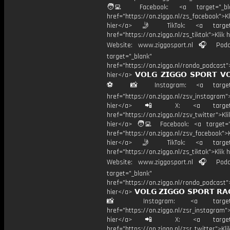
🧑‍💻 Facebook: <a target="_bla
href="https://on.ziggo.nl/zs_facebook">Kl
hier</a> 🤳 TikTok: <a target=
href="https://on.ziggo.nl/zs_tiktok">Klik h
Website: www.ziggosport.nl 🎧 Podc
target="_blank"
href="https://on.ziggo.nl/rondo_podcast">
hier</a> 𝗩𝗢𝗟𝗚 𝗭𝗜𝗚𝗚𝗢 𝗦𝗣𝗢𝗥𝗧 𝗩
⚽️ 📸 Instagram: <a target="
href="https://on.ziggo.nl/zsv_instagram">
hier</a> 📲 X: <a target="
href="https://on.ziggo.nl/zsv_twitter">Kli
hier</a> 🧑‍💻 Facebook: <a target="
href="https://on.ziggo.nl/zsv_facebook">K
hier</a> 🤳 TikTok: <a target=
href="https://on.ziggo.nl/zs_tiktok">Klik h
Website: www.ziggosport.nl 🎧 Podc
target="_blank"
href="https://on.ziggo.nl/rondo_podcast">
hier</a> 𝗩𝗢𝗟𝗚 𝗭𝗜𝗚𝗚𝗢 𝗦𝗣𝗢𝗥𝗧 𝗥𝗔
📸 Instagram: <a target="_
href="https://on.ziggo.nl/zsr_instagram">
hier</a> 📲 X: <a target="
href="https://on.ziggo.nl/zsr_twitter">Kli