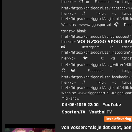
hier</a> 🧑💻 Facebook: <a target=
href="https://on.ziggo.nl/zsv_facebook">K
hier</a> 🤳 TikTok: <a target=
href="https://on.ziggo.nl/zs_tiktok">Klik h
Website: www.ziggosport.nl 🎧 Podc
target="_blank"
href="https://on.ziggo.nl/rondo_podcast">
hier</a> 𝗩𝗢𝗟𝗚 𝗭𝗜𝗚𝗚𝗢 𝗦𝗣𝗢𝗥𝗧 𝗥𝗔
📸 Instagram: <a target="_
href="https://on.ziggo.nl/zsr_instagram">
hier</a> 🐦 X: <a target="
href="https://on.ziggo.nl/zsr_twitter">Kli
🧑💻 Facebook: <a target="
href="https://on.ziggo.nl/zsr_facebook">K
hier</a> 🤳 TikTok: <a target=
href="https://on.ziggo.nl/zs_tiktok">Klik h
Website: www.ziggosport.nl #ZiggoSpo
#Talkshow
04-06-2026 22:00
YouTube
Sporten.TV
Voetbal.TV
Van Vossen: "Als je dat doet, ben