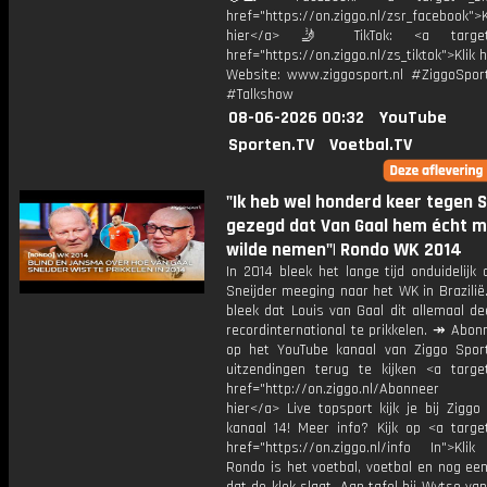
href="https://on.ziggo.nl/zsr_facebook">K
hier</a> 🤳 TikTok: <a target=
href="https://on.ziggo.nl/zs_tiktok">Klik h
Website: www.ziggosport.nl #ZiggoSpo
#Talkshow
08-06-2026 00:32
YouTube
Sporten.TV
Voetbal.TV
"Ik heb wel honderd keer tegen S
gezegd dat Van Gaal hem écht 
wilde nemen"| Rondo WK 2014
In 2014 bleek het lange tijd onduidelijk
Sneijder meeging naar het WK in Brazilië
bleek dat Louis van Gaal dit allemaal d
recordinternational te prikkelen. ↠ Abon
op het YouTube kanaal van Ziggo Spor
uitzendingen terug te kijken <a target
href="http://on.ziggo.nl/Abonneer
hier</a> Live topsport kijk je bij Ziggo
kanaal 14! Meer info? Kijk op <a target
href="https://on.ziggo.nl/info In">Klik
Rondo is het voetbal, voetbal en nog ee