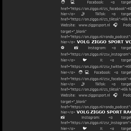
🧑💻 Facebook: <a target="
href="https://on.ziggo.nl/zs_facebook">Kl
hier</a> 🤳 TikTok: <a target=
href="https://on.ziggo.nl/zs_tiktok">Klik h
Website: www.ziggosport.nl 🎧 Podc
target="_blank"
href="https://on.ziggo.nl/rondo_podcast">
hier</a> 𝗩𝗢𝗟𝗚 𝗭𝗜𝗚𝗚𝗢 𝗦𝗣𝗢𝗥𝗧 𝗩
⚽️ 📸 Instagram: <a target="
href="https://on.ziggo.nl/zsv_instagram">
hier</a> 🐦 X: <a target="
href="https://on.ziggo.nl/zsv_twitter">Kli
hier</a> 🧑💻 Facebook: <a target=
href="https://on.ziggo.nl/zsv_facebook">K
hier</a> 🤳 TikTok: <a target=
href="https://on.ziggo.nl/zs_tiktok">Klik h
Website: www.ziggosport.nl 🎧 Podc
target="_blank"
href="https://on.ziggo.nl/rondo_podcast">
hier</a> 𝗩𝗢𝗟𝗚 𝗭𝗜𝗚𝗚𝗢 𝗦𝗣𝗢𝗥𝗧 𝗥𝗔
📸 Instagram: <a target="_
href="https://on.ziggo.nl/zsr_instagram">
hier</a> 🐦 X: <a target="