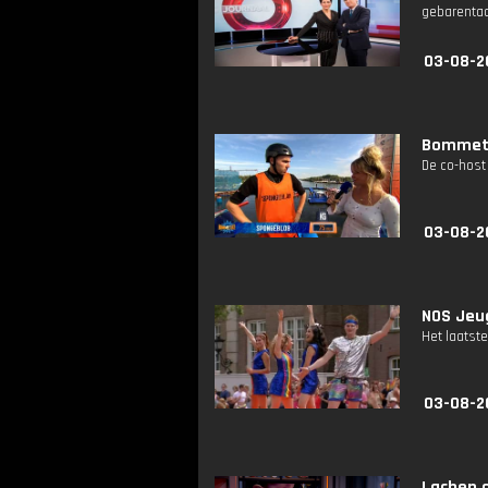
gebarentaa
03-08-2
Bommetje
De co-host
03-08-2
NOS Jeug
Het laatste
03-08-2
Lachen 