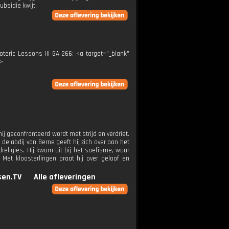
ubsidie kwijt.
teric Lessons III GA 266: <a target="_blank"
a>
j geconfronteerd wordt met strijd en verdriet.
n de abdij van Berne geeft hij zich over aan het
dreligies. Hij kwam uit bij het soefisme, waar
 Met kloosterlingen praat hij over geloof en
en.TV
Alle afleveringen