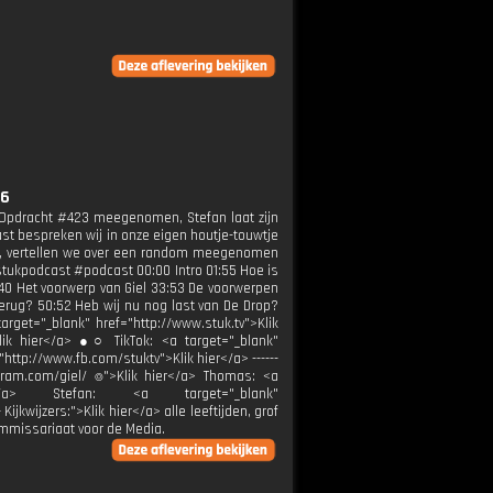
#6
t Opdracht #423 meegenomen, Stefan laat zijn
ast bespreken wij in onze eigen houtje-touwtje
even, vertellen we over een random meegenomen
ukpodcast #podcast 00:00 Intro 01:55 Hoe is
40 Het voorwerp van Giel 33:53 De voorwerpen
erug? 50:52 Heb wij nu nog last van De Drop?
rget="_blank" href="http://www.stuk.tv">Klik
lik hier</a> ●○ TikTok: <a target="_blank"
http://www.fb.com/stuktv">Klik hier</a> ------
.instagram.com/giel/ ⌾">Klik hier</a> Thomas: <a
ier</a> Stefan: <a target="_blank"
-- Kijkwijzers:">Klik hier</a> alle leeftijden, grof
et Commissariaat voor de Media.