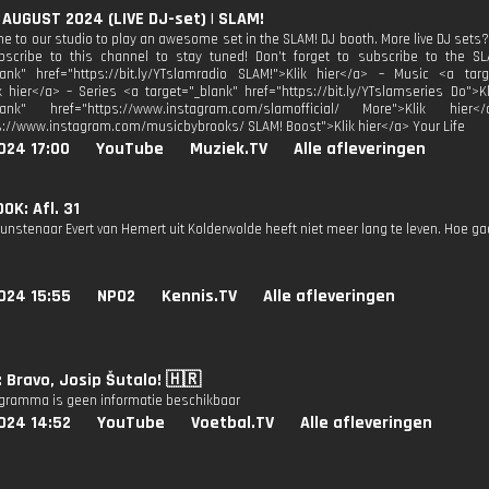
 AUGUST 2024 (LIVE DJ-set) | SLAM!
e to our studio to play an awesome set in the SLAM! DJ booth. More live DJ sets? 
ubscribe to this channel to stay tuned! Don’t forget to subscribe to the 
lank" href="https://bit.ly/YTslamradio SLAM!">Klik hier</a> – Music <a targe
k hier</a> – Series <a target="_blank" href="https://bit.ly/YTslamseries Do">
_blank" href="https://www.instagram.com/slamofficial/ More">Klik h
s://www.instagram.com/musicbybrooks/ SLAM! Boost">Klik hier</a> Your Life
024 17:00
YouTube
Muziek.TV
Alle afleveringen
OK: Afl. 31
unstenaar Evert van Hemert uit Kolderwolde heeft niet meer lang te leven. Hoe ga
024 15:55
NPO2
Kennis.TV
Alle afleveringen
: Bravo, Josip Šutalo! 🇭🇷
ogramma is geen informatie beschikbaar
024 14:52
YouTube
Voetbal.TV
Alle afleveringen