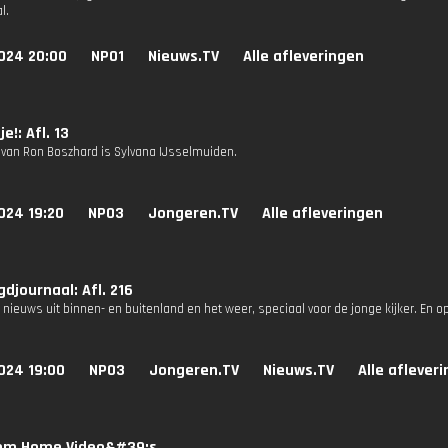
l.
024 20:00
NPO1
Nieuws.TV
Alle afleveringen
!: Afl. 13
 van Ron Boszhard is Sylvana IJsselmuiden.
024 19:20
NPO3
Jongeren.TV
Alle afleveringen
djournaal: Afl. 216
 nieuws uit binnen- en buitenland en het weer, speciaal voor de jonge kijker. En o
024 19:00
NPO3
Jongeren.TV
Nieuws.TV
Alle aflever
om Home Video&#39;s