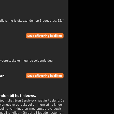
 aflevering is uitgezonden op 3 augustus, 22:41
 vooruitgekeken naar de volgende dag.
gen
den bij het nieuws.
 journalist Evan Gershkovic vast in Rusland. De
iplomatieke schaakspel om hem vrij te krijgen.
ndeling van kinderen met ernstig overgewicht
deling krijgt. * Onrust bij jeugdorkesten om