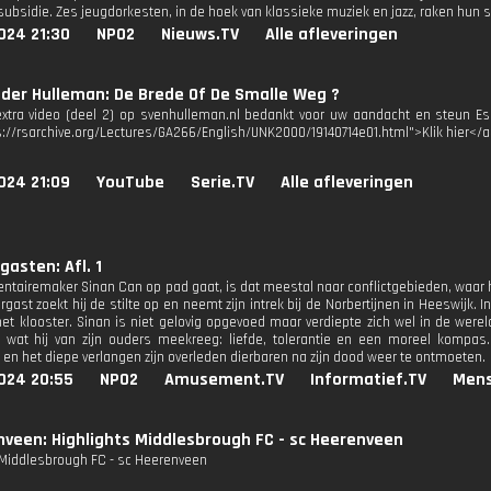
ubsidie. Zes jeugdorkesten, in de hoek van klassieke muziek en jazz, raken hun s
024 21:30
NPO2
Nieuws.TV
Alle afleveringen
der Hulleman: De Brede Of De Smalle Weg ?
extra video (deel 2) op svenhulleman.nl bedankt voor uw aandacht en steun Eso
s://rsarchive.org/Lectures/GA266/English/UNK2000/19140714e01.html">Klik hier</
024 21:09
YouTube
Serie.TV
Alle afleveringen
gasten: Afl. 1
ntairemaker Sinan Can op pad gaat, is dat meestal naar conflictgebieden, waar hi
rgast zoekt hij de stilte op en neemt zijn intrek bij de Norbertijnen in Heeswijk. I
het klooster. Sinan is niet gelovig opgevoed maar verdiepte zich wel in de werel
it wat hij van zijn ouders meekreeg: liefde, tolerantie en een moreel kompas.
 en het diepe verlangen zijn overleden dierbaren na zijn dood weer te ontmoeten.
024 20:55
NPO2
Amusement.TV
Informatief.TV
Mens
veen: Highlights Middlesbrough FC - sc Heerenveen
 Middlesbrough FC - sc Heerenveen