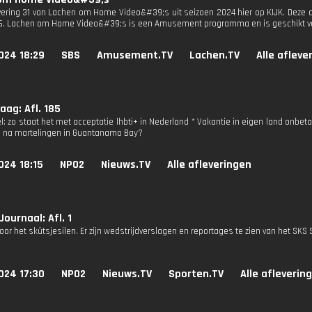
evering 31 van Lachen om Home Video&#39;s uit seizoen 2024 hier op KIJK. Deze a
S6. Lachen om Home Video&#39;s is een Amusement programma en is geschikt voo
024 18:29
SBS
Amusement.TV
Lachen.TV
Alle afleve
ag: Afl. 185
l: zo staat het met acceptatie lhbti+ in Nederland * Vakantie in eigen land onbe
 na martelingen in Guantanamo Bay?
024 18:15
NPO2
Nieuws.TV
Alle afleveringen
Journaal: Afl. 1
or het skûtsjesilen. Er zijn wedstrijdverslagen en reportages te zien van het SKS S
024 17:30
NPO2
Nieuws.TV
Sporten.TV
Alle afleverin