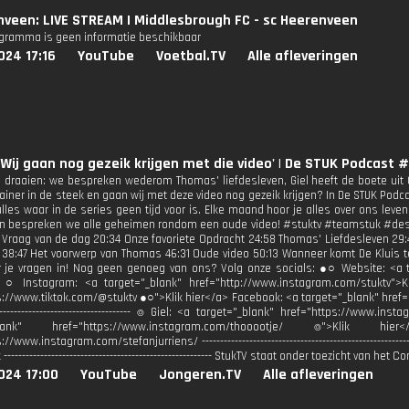
veen: LIVE STREAM I Middlesbrough FC - sc Heerenveen
ogramma is geen informatie beschikbaar
024 17:16
YouTube
Voetbal.TV
Alle afleveringen
'Wij gaan nog gezeik krijgen met die video' | De STUK Podcast 
ij draaien: we bespreken wederom Thomas' liefdesleven, Giel heeft de boete ui
rainer in de steek en gaan wij met deze video nog gezeik krijgen? In De STUK Podc
alles waar in de series geen tijd voor is. Elke maand hoor je alles over ons l
n bespreken we alle geheimen rondom een oude video! #stuktv #teamstuk #dest
 Vraag van de dag 20:34 Onze favoriete Opdracht 24:58 Thomas' Liefdesleven 29:
 38:47 Het voorwerp van Thomas 46:31 Oude video 50:13 Wanneer komt De Kluis t
r je vragen in! Nog geen genoeg van ons? Volg onze socials: ●○ Website: <a ta
●○ Instagram: <a target="_blank" href="http://www.instagram.com/stuktv">K
s://www.tiktok.com/@stuktv ●○">Klik hier</a> Facebook: <a target="_blank" href="
---------------------------------------- ⌾ Giel: <a target="_blank" href="https://www
_blank" href="https://www.instagram.com/thooootje/ ⌾">Klik h
//www.instagram.com/stefanjurriens/ -------------------------------------------------------
--------------------------------------------------------- StukTV staat onder toezicht van h
024 17:00
YouTube
Jongeren.TV
Alle afleveringen