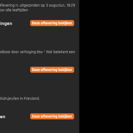
flevering is uitgezonden op 3 augustus, 18:29
r alle leeftijden
ringen
taalbaar door verhoging btw * Wat betekent een
kûtsjesilen in Friesland.
gen