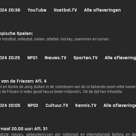
024 20:36
YouTube
Voetbal.TV
Alle afleveringen
mpische Spelen:
 handbal, volleybal, roeien, atletiek, hockey, zwemmen en turnen.
024 20:25
NPO1
Nieuws.TV
Sporten.TV
Alle afleverin
 van de Friezen: Afl. 4
l en Nynke de Jong duiken in de stamboom van de zo bekende zwart-witte koeien. 
de Friezen in ieder geval heuse boter-miljonairs. Tót de tijd hen inhaalde.
024 20:05
NPO2
Cultuur.TV
Kennis.TV
Alle aflevering
naal 20.00 uur: Afl. 31
aatste nieuws, gebeurtenissen van nationaal en internationaal belang en d