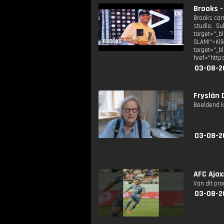
Brooks -
Brooks cam
studio. S
target="_b
SLAM!">Kli
target="
href="http
03-08-2
Fryslân D
Beeldend k
03-08-2
AFC Ajax
Van dit pr
03-08-2