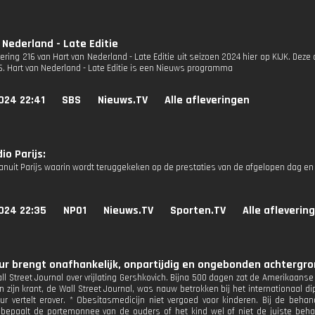
 Nederland - Late Editie
vering 216 van Hart van Nederland - Late Editie uit seizoen 2024 hier op KIJK. Deze
S6. Hart van Nederland - Late Editie is een Nieuws programma
024 22:41
SBS
Nieuws.TV
Alle afleveringen
io Parijs:
anuit Parijs waarin wordt teruggekeken op de prestaties van de afgelopen dag en
024 22:35
NPO1
Nieuws.TV
Sporten.TV
Alle afleverin
r brengt onafhankelijk, onpartijdig en ongebonden achtergron
ll Street Journal over vrijlating Gershkovich. Bijna 500 dagen zat de Amerikaanse
n zijn krant, de Wall Street Journal, was nauw betrokken bij het internationaal d
ur vertelt erover. * Obesitasmedicijn niet vergoed voor kinderen. Bij de beha
 bepaalt de portemonnee van de ouders of het kind wel of niet de juiste behan