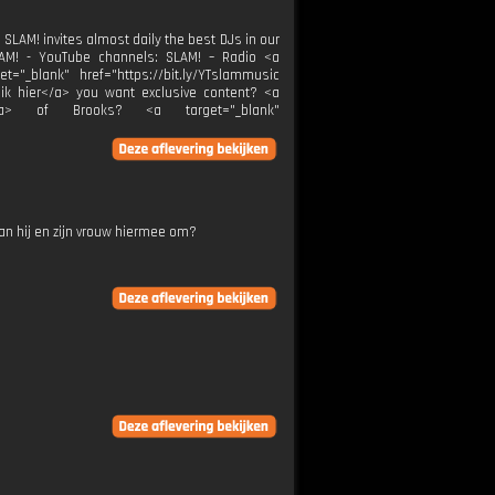
SLAM! invites almost daily the best DJs in our
SLAM! - YouTube channels: SLAM! – Radio <a
t="_blank" href="https://bit.ly/YTslammusic
Klik hier</a> you want exclusive content? <a
ier</a> of Brooks? <a target="_blank"
an hij en zijn vrouw hiermee om?