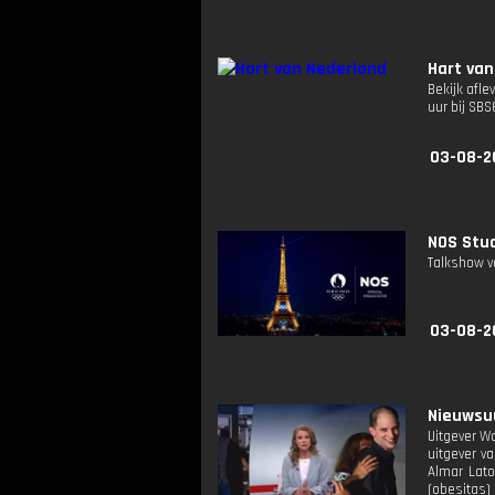
Hart van
Bekijk afle
uur bij SB
03-08-2
NOS Stud
Talkshow v
03-08-2
Nieuwsuu
Uitgever Wa
uitgever va
Almar Lato
(obesitas)