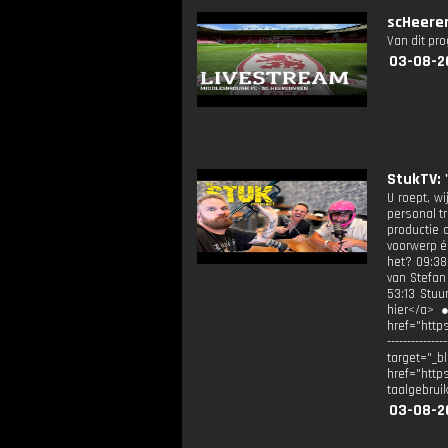
scHeeren
Van dit pr
03-08-2
StukTV: 
U roept, w
personal t
productie 
voorwerp é
het? 09:38
van Stefan
53:13 Stuu
hier</a> 
href="http
-----------
target="
href="https:
taalgebruik 
03-08-2