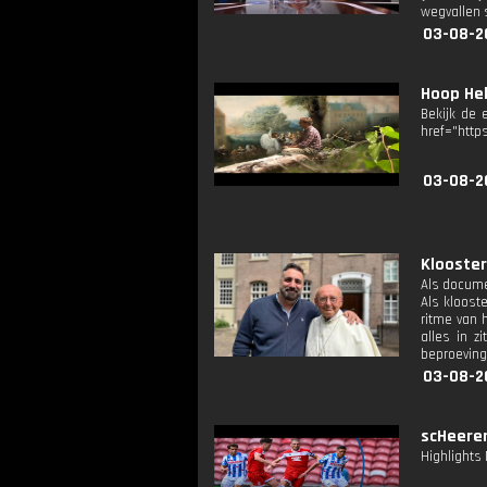
wegvallen s
03-08-2
Hoop Hel
Bekijk de 
href="http
03-08-2
Klooster
Als docume
Als klooste
ritme van 
alles in z
beproeving
03-08-2
scHeeren
Highlights