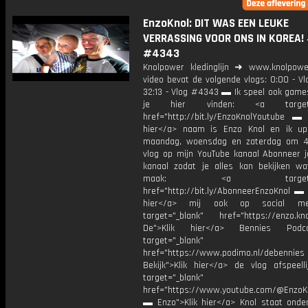
EnzoKnol: DIT WAS EEN LEUKE
VERRASSING VOOR ONS IN KOREA
#4343
Knolpower kledinglijn ➜ www.knolpowe
video bevat de volgende vlogs: 0:00 - V
32:13 - Vlog #4343 ▬ Ik speel ook games
je hier vinden: <a target="
href="http://bit.ly/EnzoKnolYoutube ▬ M
hier</a> naam is Enzo Knol en ik up
maandag, woensdag en zaterdag om 4
vlog op mijn YouTube kanaal Abonneer j
kanaal zodat je alles kan bekijken w
maak: <a target="_b
href="http://bit.ly/AbonneerEnzoKnol ▬ 
hier</a> mij ook op social me
target="_blank" href="https://enzo.kno
De">Klik hier</a> Bennies Podc
target="_blank"
href="https://www.podimo.nl/debennies
Bekijk">Klik hier</a> de vlog afspeelli
target="_blank"
href="https://www.youtube.com/@EnzoKn
▬ Enzo">Klik hier</a> Knol staat onder