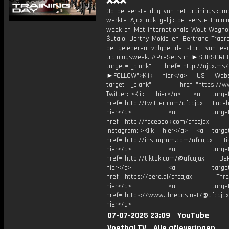
❌❌❌
Op de eerste dag van het trainingskamp
werkte Ajax ook gelijk de eerste traini
week af. Met internationals Wout Weghor
Šutalo, Jorthy Mokio en Bertrand Traoré
de gelederen volgde de start van ee
trainingsweek. #PreSeason ►SUBSCRI
target="_blank" href="http://ajax.ms/
►FOLLOW">Klik hier</a> US Webs
target="_blank" href="https://www
Twitter:">Klik hier</a> <a target=
href="http://twitter.com/afcajax Facebo
hier</a> <a target="_
href="http://facebook.com/afcajax
Instagram:">Klik hier</a> <a target
href="http://instagram.com/afcajax TikT
hier</a> <a target="_
href="http://tiktok.com/@afcajax BeRe
hier</a> <a target="_
href="https://bere.al/afcajax Threa
hier</a> <a target="_
href="https://www.threads.net/@afcajax
hier</a>
07-07-2025 23:09
YouTube
Voetbal.TV
Alle afleveringen