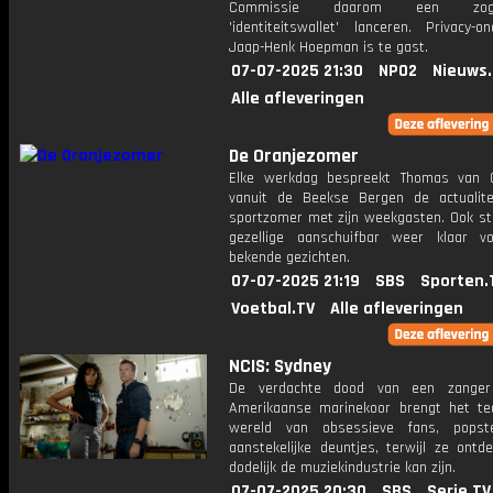
Commissie daarom een zoge
'identiteitswallet' lanceren. Privacy-o
Jaap-Henk Hoepman is te gast.
07-07-2025 21:30
NPO2
Nieuws
Alle afleveringen
De Oranjezomer
Elke werkdag bespreekt Thomas van 
vanuit de Beekse Bergen de actualit
sportzomer met zijn weekgasten. Ook st
gezellige aanschuifbar weer klaar 
bekende gezichten.
07-07-2025 21:19
SBS
Sporten.
Voetbal.TV
Alle afleveringen
NCIS: Sydney
De verdachte dood van een zanger
Amerikaanse marinekoor brengt het t
wereld van obsessieve fans, popst
aanstekelijke deuntjes, terwijl ze ontd
dodelijk de muziekindustrie kan zijn.
07-07-2025 20:30
SBS
Serie.TV