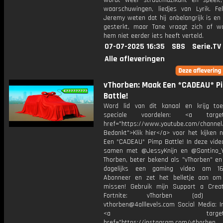
wordt weer straatmuzikant en speelt
waarschuwingen, liedjes van Lyrik. Feli
Jeremy weten dat hij onbelangrijk is en 
gesterkt, maar Tane vraagt ​​zich af 
hem niet eerder iets heeft verteld.
07-07-2025 16:35
SBS
Serie.TV
Alle afleveringen
vThorben: Maak Een *CADEAU* P
Battle!
Word lid van dit kanaal en krijg to
speciale voordelen: <a target=
href="https://www.youtube.com/channel
Bedankt">Klik hier</a> voor het kijken 
Een *CADEAU* Pimp Battle! In deze video
samen met @JessyKnijn en @Santino_Y
Thorben, beter bekend als "vThorben" en
dagelijks een gaming video om 16
Abonneer en zet het belletje aan om
missen! Gebruik mijn Support a Crea
Fortnite: vThorben (ad) Bu
vthorben@4alllevels.com Social Media: I
<a target="_bl
href="https://instagram.com/vthorben