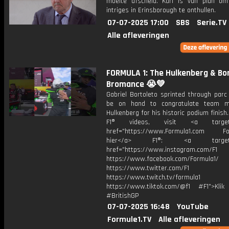
moeite afscheid. Karl is van plan om
intriges in Erinsborough te onthullen.
07-07-2025 17:00
SBS
Serie.TV
Alle afleveringen
FORMULA 1: The Hulkenberg & Bo
Bromance 😭💚
Gabriel Bortoleto sprinted through parc
be on hand to congratulate team m
Hulkenberg for his historic podium finish
F1® videos, visit <a target="
href="https://www.Formula1.com Fol
hier</a> F1®: <a target="_
href="https://www.instagram.com/F1
https://www.facebook.com/Formula1/
https://www.twitter.com/F1
https://www.twitch.tv/formula1
https://www.tiktok.com/@f1 #F1">Klik
#BritishGP
07-07-2025 16:48
YouTube
Formule1.TV
Alle afleveringen