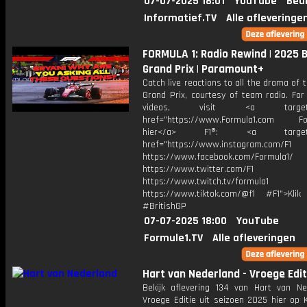
07-07-2025 18:01
YouTube
Beu
Informatief.TV
Alle afleveringe
FORMULA 1: Radio Rewind | 2025 B
Grand Prix | Paramount+
Catch live reactions to all the drama of t
Grand Prix, courtesy of team radio. For
videos, visit <a target="_
href="https://www.Formula1.com Fol
hier</a> F1®: <a target="_
href="https://www.instagram.com/F1
https://www.facebook.com/Formula1/
https://www.twitter.com/F1
https://www.twitch.tv/formula1
https://www.tiktok.com/@f1 #F1">Klik
#BritishGP
07-07-2025 18:00
YouTube
Formule1.TV
Alle afleveringen
Hart van Nederland - Vroege Edit
Bekijk aflevering 134 van Hart van Ne
Vroege Editie uit seizoen 2025 hier op 