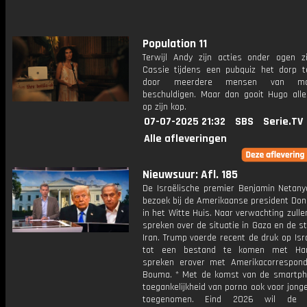
Population 11
Terwijl Andy zijn acties onder ogen zi
Cassie tijdens een pubquiz het dorp t
door meerdere mensen van m
beschuldigen. Maar dan gooit Hugo alles
op zijn kop.
07-07-2025 21:32
SBS
Serie.TV
Alle afleveringen
Nieuwsuur: Afl. 185
De Israëlische premier Benjamin Netany
bezoek bij de Amerikaanse president Don
in het Witte Huis. Naar verwachting zull
spreken over de situatie in Gaza en de st
Iran. Trump voerde recent de druk op Is
tot een bestand te komen met H
spreken erover met Amerikacorrespon
Bouma. * Met de komst van de smartph
toegankelijkheid van porno ook voor jong
toegenomen. Eind 2026 wil de E