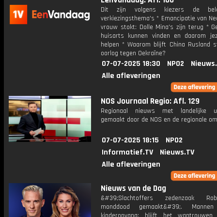
EenVandaag: Afl. 160
Dit zijn volgens kiezers de belan
verkiezingsthema's * Emancipatie van Ne
vrouw stokt: Dolle Mina's zijn terug * 
huisarts kunnen vinden en daarom je
helpen * Waarom blijft China Rusland s
oorlog tegen Oekraïne?
07-07-2025 18:30
NPO2
Nieuws
Alle afleveringen
NOS Journaal Regio: Afl. 129
Regionaal nieuws met landelijke uit
gemaakt door de NOS en de regionale om
07-07-2025 18:15
NPO2
Informatief.TV
Nieuws.TV
Alle afleveringen
Nieuws van de Dag
&#39;Slachtoffers zedenzaak Ro
monddood gemaakt&#39;. Manne
kinderopvang: blijft het wantrouwe