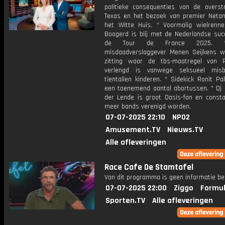
politieke consequenties van de overst
Texas en het bezoek van premier Neta
het Witte Huis. * Voormalig wielrenne
Boogerd is blij met de Nederlandse suc
de Tour de France 2025. 
misdaadverslaggever Menen Seijkens w
zitting waar de tbs-maatregel van 
verlengd is vanwege seksueel misb
tientallen kinderen. * Sidekick Ronit Pa
een toenemend aantal abortussen. * Dj 
der Lende is groot Oasis-fan en consta
meer bands verenigd worden.
07-07-2025 22:10
NPO2
Amusement.TV
Nieuws.TV
Alle afleveringen
Race Cafe De Stamtafel
Van dit programma is geen informatie be
07-07-2025 22:00
Ziggo
Formul
Sporten.TV
Alle afleveringen