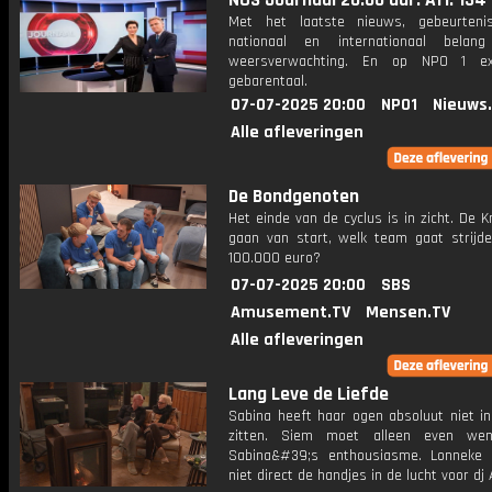
NOS Journaal 20.00 uur: Afl. 134
Met het laatste nieuws, gebeurteni
nationaal en internationaal bela
weersverwachting. En op NPO 1 e
gebarentaal.
07-07-2025 20:00
NPO1
Nieuws
Alle afleveringen
De Bondgenoten
Het einde van de cyclus is in zicht. De 
gaan van start, welk team gaat strijd
100.000 euro?
07-07-2025 20:00
SBS
Amusement.TV
Mensen.TV
Alle afleveringen
Lang Leve de Liefde
Sabina heeft haar ogen absoluut niet in
zitten. Siem moet alleen even we
Sabina&#39;s enthousiasme. Lonneke
niet direct de handjes in de lucht voor dj