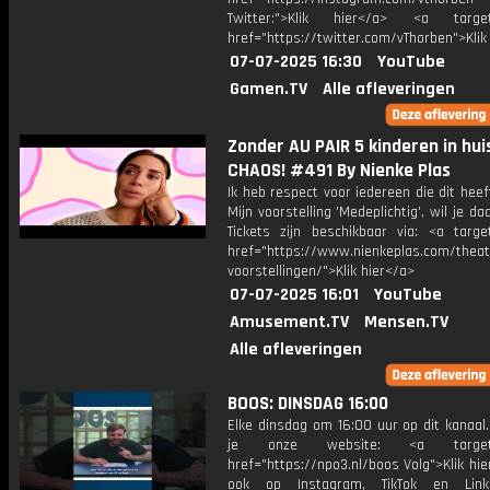
Twitter:">Klik hier</a> <a target=
href="https://twitter.com/vThorben">Klik
07-07-2025 16:30
YouTube
Gamen.TV
Alle afleveringen
Zonder AU PAIR 5 kinderen in huis
CHAOS! #491 By Nienke Plas
Ik heb respect voor iedereen die dit heef
Mijn voorstelling 'Medeplichtig', wil je daa
Tickets zijn beschikbaar via: <a target
href="https://www.nienkeplas.com/theat
voorstellingen/">Klik hier</a>
07-07-2025 16:01
YouTube
Amusement.TV
Mensen.TV
Alle afleveringen
BOOS: DINSDAG 16:00
Elke dinsdag om 16:00 uur op dit kanaal.
je onze website: <a target="
href="https://npo3.nl/boos Volg">Klik hi
ook op Instagram, TikTok en Link