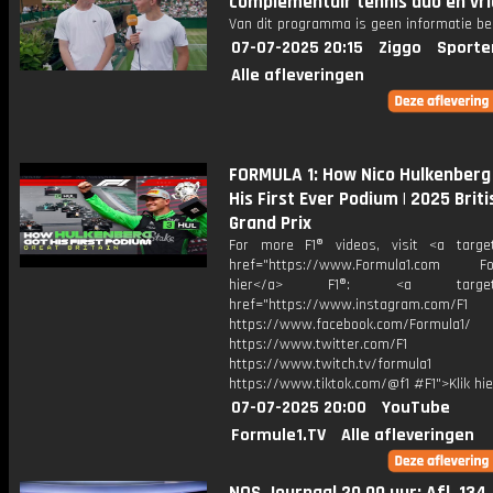
complementair tennis duo en vr
Van dit programma is geen informatie be
07-07-2025 20:15
Ziggo
Sporte
Alle afleveringen
FORMULA 1: How Nico Hulkenberg
His First Ever Podium | 2025 Briti
Grand Prix
For more F1® videos, visit <a target
href="https://www.Formula1.com Fol
hier</a> F1®: <a target="_
href="https://www.instagram.com/F1
https://www.facebook.com/Formula1/
https://www.twitter.com/F1
https://www.twitch.tv/formula1
https://www.tiktok.com/@f1 #F1">Klik hi
07-07-2025 20:00
YouTube
Formule1.TV
Alle afleveringen