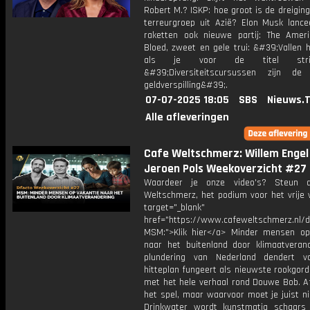
Robert M.? ISKP: hoe groot is de dreigin
terreurgroep uit Azië? Elon Musk lance
raketten ook nieuwe partij: The Ameri
Bloed, zweet en gele trui: &#39;Vallen h
als je voor de titel strijd
&#39;Diversiteitscursussen zijn de
geldverspilling&#39;.
07-07-2025 18:05
SBS
Nieuws.
Alle afleveringen
Cafe Weltschmerz: Willem Engel
Jeroen Pols Weekoverzicht #27
Waardeer je onze video's? Steun 
Weltschmerz, het podium voor het vrije 
target="_blank"
href="https://www.cafeweltschmerz.nl/
MSM:">Klik hier</a> Minder mensen op
naar het buitenland door klimaatveran
plundering van Nederland dendert v
hitteplan fungeert als nieuwste rookgor
met het hele verhaal rond Douwe Bob. Af
het spel, maar waarvoor moet je juist ni
Drinkwater wordt kunstmatig schaars