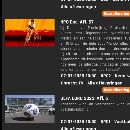
Alle afleveringen
NPO Doc: Afl. 67
Vijf Rondes van Frankrijk, vijf Giro's, dri
Vuelta, een legendarisch werelduur
Mexico en een heleboel klassiekers: tu
en 1975 won de Belg Eddy Merckx alles 
winnen viel. In minder dan een decenniu
hij uit tot het ultieme icoon van de wi
bijgenaamd 'de kannibaal'. Maar hoe mee
hoe meer de adoratie omsloeg in afgun
lang kun je dan blijven doorfietsen?
07-07-2025 20:30
NPO2
Kennis
Onrecht.TV
Alle afleveringen
UEFA EURO 2025: Afl. 5
Nabeschouwing en voorbeschouwing v
Voetbalwedstrijd.
07-07-2025 20:30
NPO1
Voetbal
Alle afleveringen