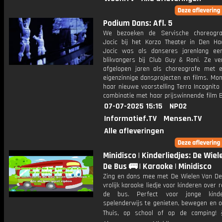
Podium Dans: Afl. 5
We bezoeken de Servische choreogra
Jocic bij het Korzo Theater in Den Ha
Jocic was als danseres jarenlang e
blikvangers bij Club Guy & Roni. Ze ve
afgelopen jaren als choreografe met 
eigenzinnige dansprojecten en films. Mo
haar nieuwe voorstelling Terra Incognito 
combinatie met haar prijswinnende film B
07-07-2025 15:15
NPO2
Informatief.TV
Mensen.TV
Alle afleveringen
Minidisco | Kinderliedjes: De Wie
De Bus 🚌 | Karaoke | Minidisco
Zing en dans mee met De Wielen Van De
vrolijk karaoke liedje voor kinderen over 
de bus. Perfect voor jonge kin
spelenderwijs te genieten, bewegen en o
Thuis, op school of op de camping!