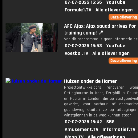
07-07-2025 15:56
YouTube
Formule1.TV
Alle afleveringen
AFC Ajax: Ajax squad arrives for
training camp! 📍
Van dit programma is geen informatie be
07-07-2025 15:53
YouTube
Voetbal.TV
Alle afleveringen
Huizen onder de Hamer
Projectontwikkelaars renoveren won
Sittingbourne in Kent, Ferryhill in Cou
en Poplar in Londen, die op vastgoedveil
gekocht, voor verhuur of doorverko
gaandeweg stuiten ze op uitdaginge
winstplannen in de weg kunnen staan.
07-07-2025 15:42
SBS
Amusement.TV
Informatief.TV
Woon.TV
Alle afleveringen