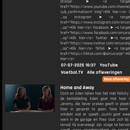
Oranje! ➤ <a target="_
href="https://www.youtube.com/chann
sub_confirmation=1 Volg">Klik hier</a> 
...op Instagram ➤ <a target="
href="https://www.instagram.com/onsor
...op">Klik hier</a> Facebook ➤ <a targe
href="https://www.facebook.com/onsora
...op">Klik hier</a> Twitter ➤<a target
href="https://www.twitter.com/onsoranj
...op">Klik hier</a> TikTok ➤ <a target
href="https://tiktok.com/@onsoranje">Kli
hier</a>
07-07-2025 16:37
YouTube
Voetbal.TV
Alle afleveringen
Home and Away
Cash en Eden kijken hoe het met Felicity
de bemiddeling. Eden gaat met haar
Jeremy, die liever preken geeft in plaa
haar in gesprek te gaan. Tane komt
ontdekt wat er speelt. Justin gaat wee
werk in de garage en Theo sluit zich bi
terwijl hij overweegt zijn stage te herva