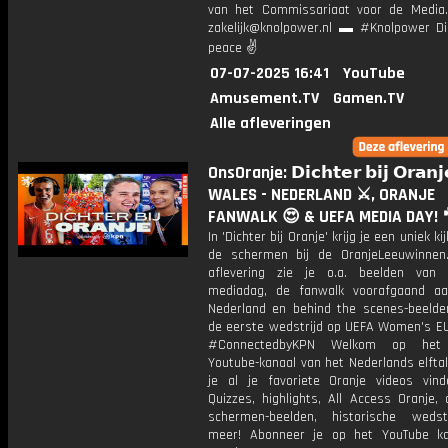
van het Commissariaat voor de Media.
zakelijk@knolpower.nl ▬ #Knolpower Di
peace ✌
07-07-2025 16:41
YouTube
Amusement.TV
Gamen.TV
Alle afleveringen
OnsOranje: 𝗗𝗶𝗰𝗵𝘁𝗲𝗿 𝗯𝗶𝗷 𝗢𝗿𝗮𝗻𝗷
WALES - NEDERLAND ⚔️, ORANJE
FANWALK 😍 & UEFA MEDIA DAY! 
In 'Dichter bij Oranje' krijg je een uniek ki
de schermen bij de OranjeLeeuwinnen
aflevering zie je o.a. beelden van
mediadag, de fanwalk voorafgaand a
Nederland en behind the scenes-beeld
de eerste wedstrijd op UEFA Women's E
#ConnectedbyKPN Welkom op het o
Youtube-kanaal van het Nederlands elftal
je al je favoriete Oranje videos vind
Quizzes, highlights, All Access Oranje,
schermen-beelden, historische weds
meer! Abonneer je op het YouTube k