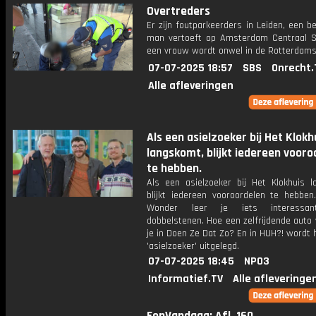
Overtreders
Er zijn foutparkeerders in Leiden, een 
man vertoeft op Amsterdam Centraal S
een vrouw wordt onwel in de Rotterdams
07-07-2025 18:57
SBS
Onrecht.
Alle afleveringen
Als een asielzoeker bij Het Klokh
langskomt, blijkt iedereen vooro
te hebben.
Als een asielzoeker bij Het Klokhuis l
blijkt iedereen vooroordelen te hebben
Wonder leer je iets interessan
dobbelstenen. Hoe een zelfrijdende auto 
je in Doen Ze Dat Zo? En in HUH?! wordt
'asielzoeker' uitgelegd.
07-07-2025 18:45
NPO3
Informatief.TV
Alle afleveringe