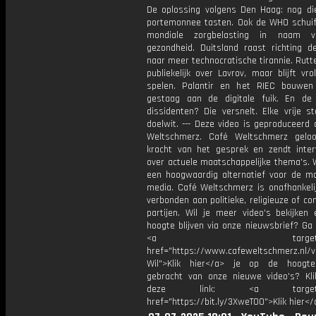
De oplossing volgens Den Haag: nog die
portemonnee tasten. Ook de WHO schuif
mondiale zorgbelasting in naam 
gezondheid. Duitsland raast richting d
naar meer technocratische tirannie. Rutte
publiekelijk over Lavrov, maar blijft vrol
spelen. Palantir en het RIEC bouwen
gestaag aan de digitale fuik. En de
dissidenten? Die versnelt. Elke vrije s
doelwit. --- Deze video is geproduceerd
Weltschmerz. Café Weltschmerz gelo
kracht van het gesprek en zendt inter
over actuele maatschappelijke thema's. 
een hoogwaardig alternatief voor de m
media. Café Weltschmerz is onafhankelij
verbonden aan politieke, religieuze of c
partijen. Wil je meer video's bekijken
hoogte blijven via onze nieuwsbrief? Ga
<a target="_bl
href="https://www.cafeweltschmerz.nl/v
Wil">Klik hier</a> je op de hoogt
gebracht van onze nieuwe video's? Kl
deze link: <a target="_
href="https://bit.ly/3XweTO0">Klik hier</