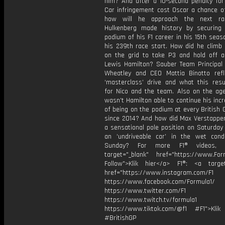
him? And after a 10-second penalty for
Car infringement cost Oscar a chance of
how will he approach the next ra
Hulkenberg made history by securing 
podium of his F1 career in his 15th sea
his 239th race start. How did he climb 
on the grid to take P3 and hold off a
Lewis Hamilton? Sauber Team Principal
Wheatley and CEO Mattia Binotto ref
‘masterclass’ drive and what this res
for Nico and the team. Also on the ag
wasn’t Hamilton able to continue his incr
of being on the podium at every British 
since 2014? And how did Max Verstappe
a sensational pole position on Saturday
an ‘undriveable car’ in the wet cond
Sunday? For more F1® videos, v
target="_blank" href="https://www.For
Follow">Klik hier</a> F1®: <a target
href="https://www.instagram.com/F1
https://www.facebook.com/Formula1/
https://www.twitter.com/F1
https://www.twitch.tv/formula1
https://www.tiktok.com/@f1 #F1">Klik
#BritishGP