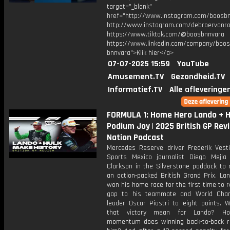
target="_blank"
href="http://www.instagram.com/boosb
http://www.instagram.com/debroervanr
https://www.tiktok.com/@boosbnnvara
https://www.linkedin.com/company/boos
bnnvara">Klik hier</a>
07-07-2025 15:59
YouTube
Amusement.TV
Gezondheid.TV
Informatief.TV
Alle afleveringe
FORMULA 1: Home Hero Lando + H
Podium Joy | 2025 British GP Revi
Nation Podcast
Mercedes Reserve driver Frederik Vest
Sports Mexico journalist Diego Mejia
Clarkson in the Silverstone paddock to 
an action-packed British Grand Prix. La
won his home race for the first time to 
gap to his teammate and World Cham
leader Oscar Piastri to eight points. 
that victory mean for Lando? H
momentum does winning back-to-back r