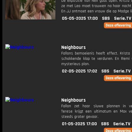
De expositie van Nell gaat open. Krista t
ze met Leo moet trouwen na haar nacht
En JJ ontmoet een vrouw die op Madge lij
05-05-2025 17:00
SBS
Serie.TV
Neighbours
Fallons bemoeienis heeft effect. Krista 
schokkende klap te verduren. En Remi 
mysterieus plan.
02-05-2025 17:02
SBS
Serie.TV
Neighbours
Fallon zet haar sluwe plannen in ver
Terese krijgt een ultimatum en Max ve
steeds groter gevaar.
01-05-2025 17:00
SBS
Serie.TV