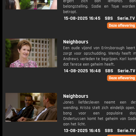
ergert zich aan iemands aanh
belangstelling. Sadie en Taye worde
betrapt.
15-08-2025 16:45
SBS
Serie.TV
Neighbours
Een oude vijand van Erinsborough keert
zorgt voor opschudding. Wendy heeft 
Andrews verleden te begrijpen. Karl kom
dat Terese een geheim heeft.
14-08-2025 16:48
SBS
Serie.TV
Neighbours
Janes liefdesleven neemt een dest
wending. Krista stelt zich eindelijk open. 
bang voor een populaire dorps
Ondertussen komt het geheim van Sadi
aan het licht.
13-08-2025 16:45
SBS
Serie.TV