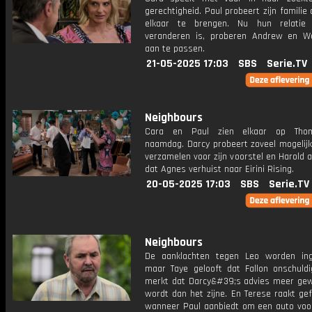
gerechtigheid. Paul probeert zijn familie d
elkaar te brengen. Nu hun relatie
veranderen is, proberen Andrew en W
aan te passen.
21-05-2025 17:03
SBS
Serie.TV
Neighbours
Cara en Paul zien elkaar op Tho
naamdag. Darcy probeert zoveel mogelijk
verzamelen voor zijn voorstel en Harold 
dat Agnes verhuist naar Eirini Rising.
20-05-2025 17:03
SBS
Serie.TV
Neighbours
De aanklachten tegen Leo worden ing
maar Taye gelooft dat Fallon onschuldig
merkt dat Darcy&#39;s advies meer ge
wordt dan het zijne. En Terese raakt ge
wanneer Paul aanbiedt om een auto voo