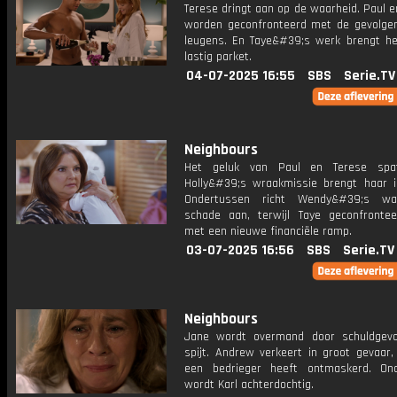
Terese dringt aan op de waarheid. Paul 
worden geconfronteerd met de gevolge
leugens. En Taye&#39;s werk brengt h
lastig parket.
04-07-2025 16:55
SBS
Serie.TV
Neighbours
Het geluk van Paul en Terese spat
Holly&#39;s wraakmissie brengt haar i
Ondertussen richt Wendy&#39;s wa
schade aan, terwijl Taye geconfronte
met een nieuwe financiële ramp.
03-07-2025 16:56
SBS
Serie.TV
Neighbours
Jane wordt overmand door schuldgev
spijt. Andrew verkeert in groot gevaar,
een bedrieger heeft ontmaskerd. ​​On
wordt Karl achterdochtig.