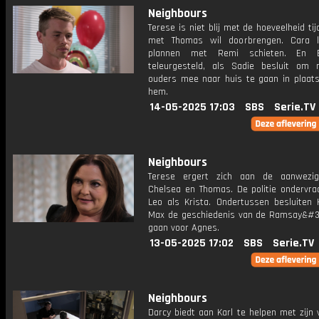
Neighbours
Terese is niet blij met de hoeveelheid tij
met Thomas wil doorbrengen. Cara l
plannen met Remi schieten. En 
teleurgesteld, als Sadie besluit om
ouders mee naar huis te gaan in plaat
hem.
14-05-2025 17:03
SBS
Serie.TV
Neighbours
Terese ergert zich aan de aanwezig
Chelsea en Thomas. De politie ondervra
Leo als Krista. Ondertussen besluiten 
Max de geschiedenis van de Ramsay&#3
gaan voor Agnes.
13-05-2025 17:02
SBS
Serie.TV
Neighbours
Darcy biedt aan Karl te helpen met zijn 