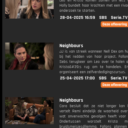
Leo en Krista komen samen om iets t
Holly bundelt haar krachten met een riv
​​onderzoek te starten.
28-04-2025 16:59
SBS
Serie.TV
Neighbours
JJ is van streek wanneer Nell Dex om hu
bij het redden van haar project. Fallon
Sebs terugkeer om Leo over te halen 
Krista&#39;s rug om te handelen. E
organiseert een zelfverdedigingscursus.
25-04-2025 17:00
SBS
Serie.TV
Neighbours
Cara besluit dat ze niet langer kan 
vertelt Remi eindelijk de waarheid over
wat onverwachte gevolgen heeft voor N
Ondertussen worstelt Krista 
bruidsmeisjesdilemma. Fallons plannen