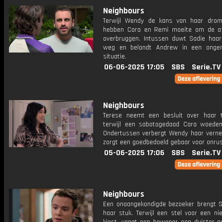
Neighbours
Terwijl Wendy de kans van haar drome
hebben Cara en Remi moeite om de a
overbruggen. Intussen duwt Sadie haar
weg en belandt Andrew in een ongem
situatie.
06-06-2025 17:05
SBS
Serie.TV
Neighbours
Terese neemt een besluit over haar 
terwijl een sabotagedaad Cara woede
Ondertussen verbergt Wendy haar verne
zorgt een goedbedoeld gebaar voor onrus
05-06-2025 17:06
SBS
Serie.TV
Neighbours
Een onaangekondigde bezoeker brengt 
haar stuk. Terwijl een stel voor een ni