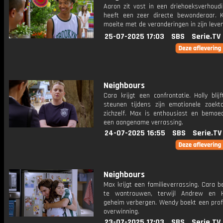
Aaron zit vast in een driehoeksverhoudi
heeft een zeer directe bewonderaar. K
moeite met de veranderingen in zijn leven
25-07-2025 17:03
SBS
Serie.TV
Neighbours
Cara krijgt een confrontatie. Holly bli
steunen tijdens zijn emotionele zoekt
zichzelf. Max is enthousiast en bemoe
een aangename verrassing.
24-07-2025 16:55
SBS
Serie.TV
Neighbours
Max krijgt een familieverrassing. Cara b
te wantrouwen, terwijl Andrew en H
geheim verbergen. Wendy boekt een prof
overwinning.
23-07-2025 17:03
SBS
Serie.TV