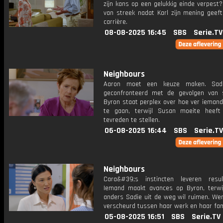
zijn kans op een gelukkig einde verpest
van streek nadat Karl zijn mening geeft
carrière.
08-08-2025 16:45
SBS
Serie.TV
Neighbours
Aaron moet een keuze maken. Sad
geconfronteerd met de gevolgen van 
Byron staat perplex over hoe ver iemand
te gaan, terwijl Susan moeite heef
tevreden te stellen.
06-08-2025 16:44
SBS
Serie.TV
Neighbours
Cara&#39;s instincten leveren resu
Iemand maakt avances op Byron, terwi
anders Sadie uit de weg wil ruimen. We
verscheurd tussen haar werk en haar fami
05-08-2025 16:51
SBS
Serie.TV