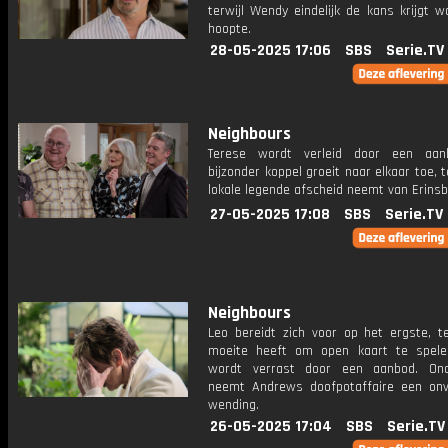
terwijl Wendy eindelijk de kans krijgt 
hoopte.
28-05-2025 17:06
SBS
Serie.TV
Neighbours
Terese wordt verleid door een aan
bijzonder koppel groeit naar elkaar toe, t
lokale legende afscheid neemt van Erins
27-05-2025 17:08
SBS
Serie.TV
Neighbours
Leo bereidt zich voor op het ergste, te
moeite heeft om open kaart te spele
wordt verrast door een aanbod. Ond
neemt Andrews doofpotaffaire een on
wending.
26-05-2025 17:04
SBS
Serie.TV