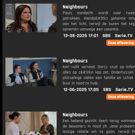
Neighbours
Pauls aandacht wordt naar twee
getrokken. Wendy&#39;s geheime mis
aan het licht, terwijl de buren het teg
opnemen vanwege een vakantie.
13-06-2025 17:01
SBS
Serie.TV
Neighbours
Karl ruikt verraad. Darcy stuit op info
alles op z&#39;n kop zet. Ondertussen 
plotselinge ziekte een familie en schiet
buur in nood te hulp.
12-06-2025 17:05
SBS
Serie.TV
Neighbours
Een bekend gezicht keert terug wannee
de bewoners in nood zit. Jane probeer
lastige relatie om te gaan, terwijl 