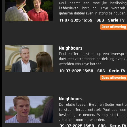
Paul neemt een moeilijke beslissin
liefdesleven laait op. Taye worstel
geheime dubbelleven in stand te houden.
11-07-2025 16:59
SBS
Serie.TV
Neighbours
Paul en Terese staan op een tweespro
doet een verrassende ontdekking over zi
werelden van Taye botsen.
10-07-2025 16:58
SBS
Serie.TV
Neighbours
De relatie tussen Byron en Sadie komt o
te staan. Terese ontstelt Paul door een
beslissing te nemen. Wendy start ee
zoektocht naar antwoorden.
09-07-2025 16:58
SBS
Serie.TV