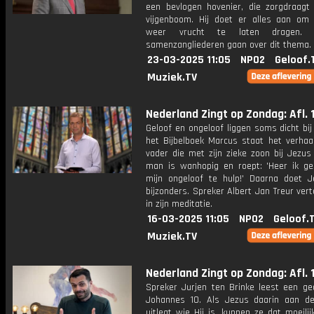
een bevlogen hovenier, die zorgdraagt
vijgenboom. Hij doet er alles aan o
weer vrucht te laten dragen.
samenzangliederen gaan over dit thema.
23-03-2025 11:05
NPO2
Geloof.
Muziek.TV
Nederland Zingt op Zondag: Afl. 1
Geloof en ongeloof liggen soms dicht bij 
het Bijbelboek Marcus staat het verhaa
vader die met zijn zieke zoon bij Jezus
man is wanhopig en roept: 'Heer ik ge
mijn ongeloof te hulp!' Daarna doet J
bijzonders. Spreker Albert Jan Treur vert
in zijn meditatie.
16-03-2025 11:05
NPO2
Geloof.
Muziek.TV
Nederland Zingt op Zondag: Afl. 
Spreker Jurjen ten Brinke leest een ged
Johannes 10. Als Jezus daarin aan 
uitlegt wie Hij is, kunnen ze dat moeilij