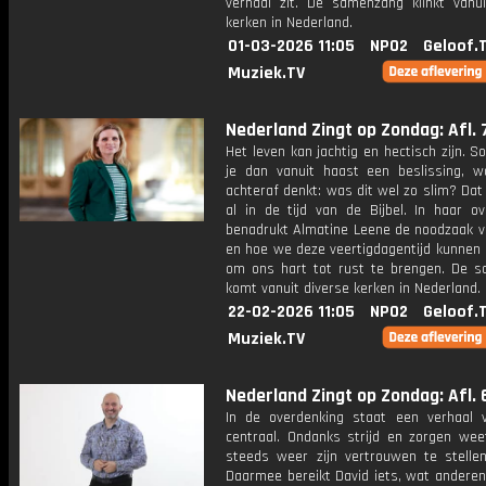
verhaal zit. De samenzang klinkt vanui
kerken in Nederland.
01-03-2026 11:05
NPO2
Geloof.
Muziek.TV
Nederland Zingt op Zondag: Afl. 
Het leven kan jachtig en hectisch zijn.
je dan vanuit haast een beslissing, w
achteraf denkt: was dit wel zo slim? Da
al in de tijd van de Bijbel. In haar ov
benadrukt Almatine Leene de noodzaak v
en hoe we deze veertigdagentijd kunnen 
om ons hart tot rust te brengen. De 
komt vanuit diverse kerken in Nederland.
22-02-2026 11:05
NPO2
Geloof.
Muziek.TV
Nederland Zingt op Zondag: Afl. 
In de overdenking staat een verhaal 
centraal. Ondanks strijd en zorgen weet
steeds weer zijn vertrouwen te stelle
Daarmee bereikt David iets, wat anderen 