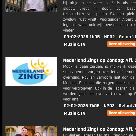
hij altijd in de weer is. Zelfs als e
slaapt, vliegt hij door. Toch besc
tekstdichter van psalm 84 een plek
zwaluw rust vindt. Voorganger Albert 
legt uit waar ook wij mensen echte ru
vinden.
09-02-2025 11:05
NPO2
Geloof.
Muziek.TV
Nederland Zingt op Zondag: Afl. 
Maak je geen zorgen, is makkelijk gez
soms nemen zorgen over iets of ieman
overhand. Paulien Vervoorn legt aan de
Matteüs 6 uit hoe die zorgen plaats kun
voor vertrouwen. Ook in de liederen die
worden gaat het over vertrouwen op 
voor ons.
02-02-2025 11:05
NPO2
Geloof.
Muziek.TV
Nederland Zingt op Zondag: Afl. 
Er klinken liederen ter afsluiting van de