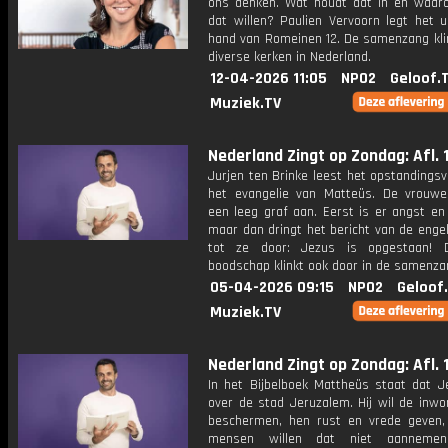
ons denken. Wat houdt dat in en waar
dat willen? Paulien Vervoorn legt het u
hand van Romeinen 12. De samenzang klin
diverse kerken in Nederland.
12-04-2026 11:05
NPO2
Geloof.
Muziek.TV
Nederland Zingt op Zondag: Afl. 
Jurjen ten Brinke leest het opstandingsv
het evangelie van Matteüs. De vrouwe
een leeg graf aan. Eerst is er angst en
maar dan dringt het bericht van de engel
tot ze door: Jezus is opgestaan! D
boodschap klinkt ook door in de samenza
05-04-2026 09:15
NPO2
Geloof
Muziek.TV
Nederland Zingt op Zondag: Afl. 
In het Bijbelboek Mattheüs staat dat Je
over de stad Jeruzalem. Hij wil de inwo
beschermen, hen rust en vrede geven
mensen willen dat niet aanneme