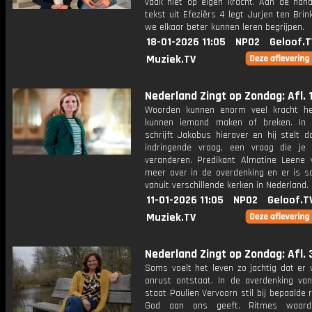
vaak niet op eigen kracht. Aan de han
tekst uit Efeziërs 4 legt Jurjen ten Brin
we elkaar beter kunnen leren begrijpen.
18-01-2026 11:05
NPO2
Geloof.T
Muziek.TV
Nederland Zingt op Zondag: Afl. 
Woorden kunnen enorm veel kracht h
kunnen iemand maken of breken. In 
schrijft Jakobus hierover en hij stelt d
indringende vraag, een vraag die je
veranderen. Predikant Almatine Leene v
meer over in de overdenking en er is 
vanuit verschillende kerken in Nederland.
11-01-2026 11:05
NPO2
Geloof.T
Muziek.TV
Nederland Zingt op Zondag: Afl. 
Soms voelt het leven zo jachtig dat er 
onrust ontstaat. In de overdenking va
staat Paulien Vervoorn stil bij bepaalde 
God aan ons geeft. Ritmes waard