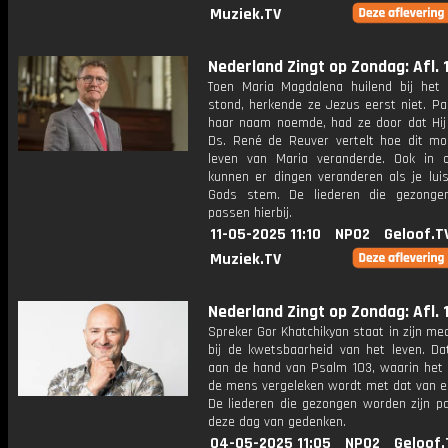
Muziek.TV
Nederland Zingt op Zondag: Afl. 
Toen Maria Magdalena huilend bij het 
stond, herkende ze Jezus eerst niet. Pa
haar naam noemde, had ze door dat Hij
Ds. René de Reuver vertelt hoe dit m
leven van Maria veranderde. Ook in 
kunnen er dingen veranderen als je luis
Gods stem. De liederen die gezonge
passen hierbij.
11-05-2025 11:10
NPO2
Geloof.T
Muziek.TV
Nederland Zingt op Zondag: Afl. 
Spreker Gor Khatchikyan staat in zijn medi
bij de kwetsbaarheid van het leven. Dat
aan de hand van Psalm 103, waarin het 
de mens vergeleken wordt met dat van e
De liederen die gezongen worden zijn pa
deze dag van gedenken.
04-05-2025 11:05
NPO2
Geloof.