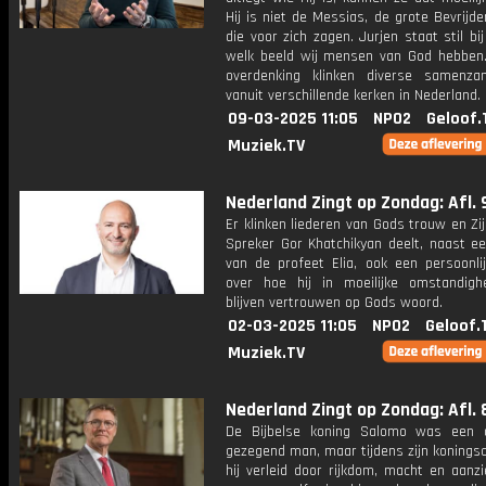
Hij is niet de Messias, de grote Bevrijder
die voor zich zagen. Jurjen staat stil bi
welk beeld wij mensen van God hebben
overdenking klinken diverse samenzan
vanuit verschillende kerken in Nederland.
09-03-2025 11:05
NPO2
Geloof.
Muziek.TV
Nederland Zingt op Zondag: Afl. 
Er klinken liederen van Gods trouw en Zij
Spreker Gor Khatchikyan deelt, naast ee
van de profeet Elia, ook een persoonlij
over hoe hij in moeilijke omstandig
blijven vertrouwen op Gods woord.
02-03-2025 11:05
NPO2
Geloof.
Muziek.TV
Nederland Zingt op Zondag: Afl. 
De Bijbelse koning Salomo was een 
gezegend man, maar tijdens zijn konings
hij verleid door rijkdom, macht en aanz