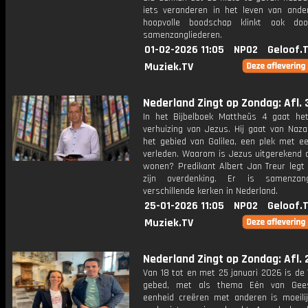
iets veranderen in het leven van ande
hoopvolle boodschap klinkt ook do
samenzangliederen.
01-02-2026 11:05
NPO2
Geloof.
Muziek.TV
Nederland Zingt op Zondag: Afl. 
In het Bijbelboek Mattheüs 4 gaat he
verhuizing van Jezus. Hij gaat van Naza
het gebied van Galilea, een plek met ee
verleden. Waarom is Jezus uitgerekend 
wonen? Predikant Albert Jan Treur legt 
zijn overdenking. Er is samenzan
verschillende kerken in Nederland.
25-01-2026 11:05
NPO2
Geloof.
Muziek.TV
Nederland Zingt op Zondag: Afl. 
Van 18 tot en met 25 januari 2026 is de
gebed, met als thema Eén van Gees
eenheid creëren met anderen is moeilij