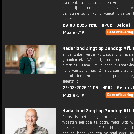
overdenking legt Jurjen ten Brinke uit 
belangrijke uitnodiging aan ons in dit ve
De samenzang komt vanuit diverse k
Nederland.
29-03-2026 11:10
NPO2
Geloof.
Muziek.TV
Nederland Zingt op Zondag: Afl. 1
In de Bijbel vergelijkt Jezus ons leve
graankorrel. Wat Hij daarmee bedo
Almatine Leene uit in haar overdenki
hand van Johannes 12. In de samenzang k
aantal liederen door die passend z
lijdenstijd.
22-03-2026 11:05
NPO2
Geloof.
Muziek.TV
Nederland Zingt op Zondag: Afl. 
Soms is het nodig om in je leven 
woestijn periode te gaan, maar wat w
precies mee bedoeld? Gor Khatchikyan le
aan de hand van een verhaal over Dav