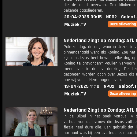
die de dood overwon. Ook klinken e
bekende paasliederen.
20-04-2025 09:15
NPO2
Geloof
Muziek.TV
Nederland Zingt op Zondag: Afl. 
Palmzondag, de dag waarop Jezus in 
binnengehaald werd als Koning. Zou het 
zijn om Jezus heel bewust elke dag op
Koning te ontvangen? Paulien Vervoorn v
meer over in de overdenking. De lie
gezongen worden gaan over Jezus als 
hoe wij vanuit Hem mogen leven.
13-04-2025 11:10
NPO2
Geloof.
Muziek.TV
Nederland Zingt op Zondag: Afl. 
In de Bijbel in het boek Marcus 14 
verhaal van een vrouw die Jezus zalfd
flesje heel dure olie. Een gebruik dat i
normaal was bij een overledene, maar Je