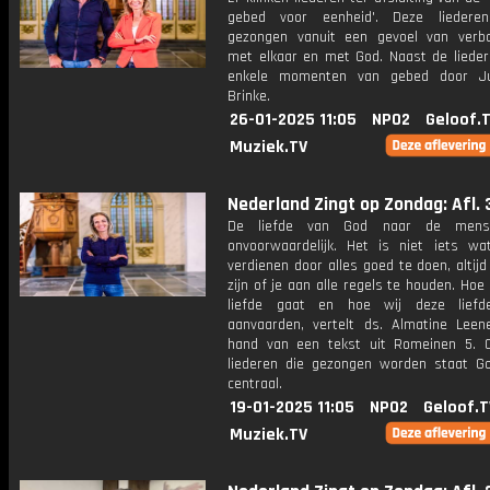
gebed voor eenheid'. Deze liedere
gezongen vanuit een gevoel van verb
met elkaar en met God. Naast de liedere
enkele momenten van gebed door Ju
Brinke.
26-01-2025 11:05
NPO2
Geloof.
Muziek.TV
Nederland Zingt op Zondag: Afl. 
De liefde van God naar de mens
onvoorwaardelijk. Het is niet iets wa
verdienen door alles goed te doen, altijd
zijn of je aan alle regels te houden. Hoe
liefde gaat en hoe wij deze lief
aanvaarden, vertelt ds. Almatine Lee
hand van een tekst uit Romeinen 5. 
liederen die gezongen worden staat Go
centraal.
19-01-2025 11:05
NPO2
Geloof.T
Muziek.TV