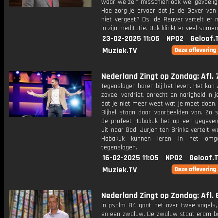
waar we zelf misschien ook wel gevoelig 
Hoe zorg je ervoor dat je de Gever van
niet vergeet? Ds. de Reuver vertelt er 
in zijn meditatie. Ook klinkt er veel same
23-02-2025 11:05
NPO2
Geloof.
Muziek.TV
Nederland Zingt op Zondag: Afl. 
Tegenslagen horen bij het leven. Het kan z
zoveel verdriet, onrecht en narigheid in je
dat je niet meer weet wat je moet doen.
Bijbel staan daar voorbeelden van. Zo 
de profeet Habakuk het op een gegev
uit naar God. Jurjen ten Brinke vertelt 
Habakuk kunnen leren in het om
tegenslagen.
16-02-2025 11:05
NPO2
Geloof.
Muziek.TV
Nederland Zingt op Zondag: Afl. 
In psalm 84 gaat het over twee vogels
en een zwaluw. De zwaluw staat erom b