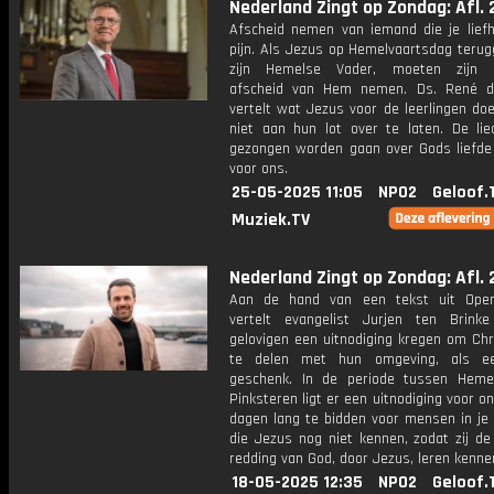
Nederland Zingt op Zondag: Afl. 
Afscheid nemen van iemand die je liefh
pijn. Als Jezus op Hemelvaartsdag terug
zijn Hemelse Vader, moeten zijn le
afscheid van Hem nemen. Ds. René d
vertelt wat Jezus voor de leerlingen do
niet aan hun lot over te laten. De lie
gezongen worden gaan over Gods liefde
voor ons.
25-05-2025 11:05
NPO2
Geloof.
Muziek.TV
Nederland Zingt op Zondag: Afl. 
Aan de hand van een tekst uit Open
vertelt evangelist Jurjen ten Brin
gelovigen een uitnodiging kregen om Chr
te delen met hun omgeving, als ee
geschenk. In de periode tussen Heme
Pinksteren ligt er een uitnodiging voor o
dagen lang te bidden voor mensen in je
die Jezus nog niet kennen, zodat zij de
redding van God, door Jezus, leren kenne
18-05-2025 12:35
NPO2
Geloof.