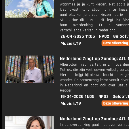
waarmee je je kunt kleden. Net zoals j
kledingkast kunt staan om te kieze
aantrekt, kun je ervoor kiezen hoe je in
staat. Hoe dit precies zit, legt Ilse Vis
haar overdenking. Er is samenz
verschillende kerken in Nederland.
26-04-2026 11:05
NPO2
Geloof.
Muziek.TV
Nederland Zingt op Zondag: Afl. 
Albert-Jan Treur vertelt in zijn overde
Petrus, die zijn vertrouwen volledig op Je
Hierdoor krijgt hij nieuwe kracht en er g
wonder. De samenzang komt vanuit diver
in Nederland en gaat ook over Jezus
Redder.
19-04-2026 11:05
NPO2
Geloof.
Muziek.TV
Nederland Zingt op Zondag: Afl. 
In de overdenking gaat het over vernie