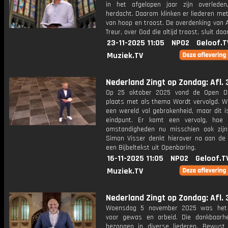
in het afgelopen jaar zijn overlede
herdacht. Daarom klinken er liederen me
van hoop en troost. De overdenking van 
Treur, over God die altijd troost, sluit daa
23-11-2025 11:05
NPO2
Geloof.T
Muziek.TV
Nederland Zingt op Zondag: Afl. 
Op 25 oktober 2025 vond de Open D
plaats met als thema Wordt vervolgd. We
een wereld vol gebrokenheid, maar dit i
eindpunt. Er komt een vervolg, hoe
omstandigheden nu misschien ook zijn
Simon Visser denkt hierover na aan de
een Bijbeltekst uit Openbaring.
16-11-2025 11:05
NPO2
Geloof.T
Muziek.TV
Nederland Zingt op Zondag: Afl. 
Woensdag 5 november 2025 was het
voor gewas en arbeid. Die dankbaarh
bezongen in diverse liederen. Bewust