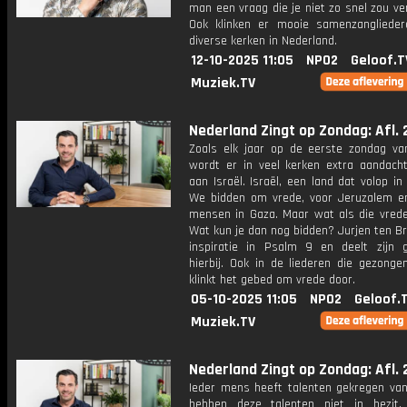
man een vraag die je niet zo snel zou v
Ook klinken er mooie samenzanglieder
diverse kerken in Nederland.
12-10-2025 11:05
NPO2
Geloof.T
Muziek.TV
Nederland Zingt op Zondag: Afl. 
Zoals elk jaar op de eerste zondag va
wordt er in veel kerken extra aandach
aan Israël. Israël, een land dat volop in 
We bidden om vrede, voor Jeruzalem e
mensen in Gaza. Maar wat als die vrede 
Wat kun je dan nog bidden? Jurjen ten Br
inspiratie in Psalm 9 en deelt zijn 
hierbij. Ook in de liederen die gezonge
klinkt het gebed om vrede door.
05-10-2025 11:05
NPO2
Geloof.
Muziek.TV
Nederland Zingt op Zondag: Afl. 
Ieder mens heeft talenten gekregen va
hebben deze talenten niet in bezit