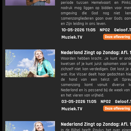
periode tussen Hemelvaart en Pinks
nadruk mag liggen op bidden voor men
omgeving die God nog niet ken
samenzangliederen gaan over Gods aan
en Zijn leiding in ons leven.
10-05-2026 11:05
NPO2
Geloof.
Muziek.TV
Nederland Zingt op Zondag: Afl. 
Woorden hebben kracht. Je kunt er an
kwetsen of je kunt juist opkomen voor i
zichzelf niet kan verdedigen. Dat kost je 
wat. Ilse Visser deelt haar gedachten hi
de hand van een tekst uit Spre
samenzang komt vanuit diverse k
Nederland en is passend bij de week van
en het vieren van vrijheid.
03-05-2026 11:05
NPO2
Geloof.
Muziek.TV
Nederland Zingt op Zondag: Afl. 
In de Bijbel heeft Paulus het over eige