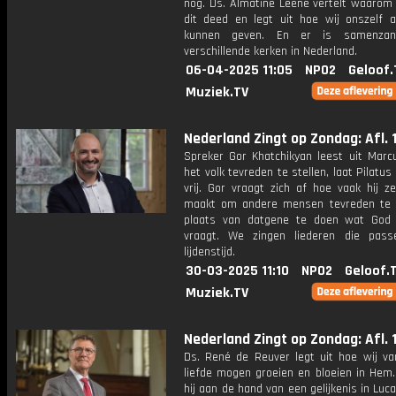
nog. Ds. Almatine Leene vertelt waarom
dit deed en legt uit hoe wij onszelf 
kunnen geven. En er is samenzan
verschillende kerken in Nederland.
06-04-2025 11:05
NPO2
Geloof.
Muziek.TV
Nederland Zingt op Zondag: Afl. 
Spreker Gor Khatchikyan leest uit Marc
het volk tevreden te stellen, laat Pilatu
vrij. Gor vraagt zich af hoe vaak hij z
maakt om andere mensen tevreden te s
plaats van datgene te doen wat God
vraagt. We zingen liederen die pas
lijdenstijd.
30-03-2025 11:10
NPO2
Geloof.
Muziek.TV
Nederland Zingt op Zondag: Afl. 
Ds. René de Reuver legt uit hoe wij va
liefde mogen groeien en bloeien in Hem.
hij aan de hand van een gelijkenis in Luca