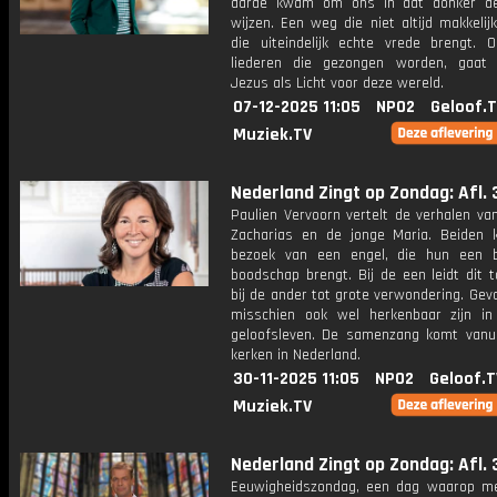
aarde kwam om ons in dat donker d
wijzen. Een weg die niet altijd makkelij
die uiteindelijk echte vrede brengt. 
liederen die gezongen worden, gaat
Jezus als Licht voor deze wereld.
07-12-2025 11:05
NPO2
Geloof.
Muziek.TV
Nederland Zingt op Zondag: Afl. 
Paulien Vervoorn vertelt de verhalen va
Zacharias en de jonge Maria. Beiden k
bezoek van een engel, die hun een b
boodschap brengt. Bij de een leidt dit to
bij de ander tot grote verwondering. Gev
misschien ook wel herkenbaar zijn in
geloofsleven. De samenzang komt vanui
kerken in Nederland.
30-11-2025 11:05
NPO2
Geloof.T
Muziek.TV
Nederland Zingt op Zondag: Afl. 
Eeuwigheidszondag, een dag waarop m