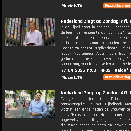
Muziek.TV
Nederland Zingt op Zondag: Afl. 
In de Bijbel staat in het boek Johannes 
de leerlingen gingen terug naar huis.' Na
lege graf hadden gezien, maakten z
rechtsomkeert. Waarom zouden ze d
Hadden ze andere verplichtingen? Of de
niets? Voorganger Albert Jan Treur d
gedachten hierover in de overdenking. Ook
samenzang vanuit diverse kerken in Nede
27-04-2025 11:00
NPO2
Geloof.
Muziek.TV
Nederland Zingt op Zondag: Afl. 
Evangelist Jurjen ten Brinke l
paasevangelie uit het Bijbelboek Ma
waarin een engel tegen de vrouwen bij
zegt: 'Hij is niet hier, Hij is immers u
opgewekt, zoals Hij gezegd heeft.' In e
die zucht onder oorlogen en geweld
onze hoop vestigen op Jezus, de opgest