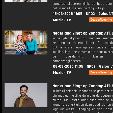
samenzangliederen klinkt de hoop door
ook in moeilijkheden, dichtbij wil zijn.
15-03-2026 11:05
NPO2
Geloof.
Muziek.TV
Nederland Zingt op Zondag: Afl. 
In de lijdenstijd wordt door veel mense
Ze doen iets helemaal niet of in mind
Dat je vasten ook op een andere ma
invullen, legt Ilse Visser uit in haar overd
de overdenking klinken pa
samenzangliederen.
08-03-2026 11:05
NPO2
Geloof.
Muziek.TV
Nederland Zingt op Zondag: Afl. 
In het Bijbelboek Johannes 12 gaat het o
die met een kruikje dure olie de voeten
zalfde. Dit kostte haar alles wat ze 
kreeg forse kritiek op deze daad. Jurjen 
legt uit welke uitdaging er voor onsze