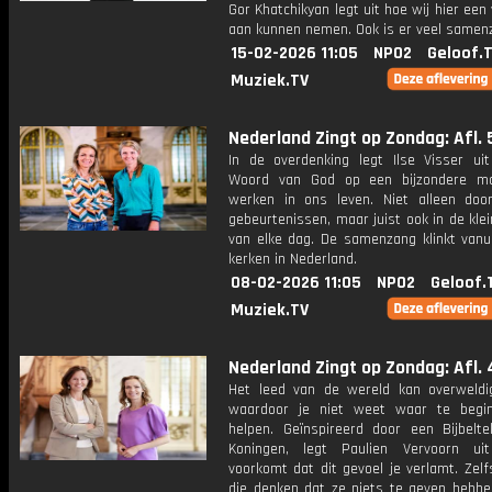
Gor Khatchikyan legt uit hoe wij hier een
aan kunnen nemen. Ook is er veel samen
15-02-2026 11:05
NPO2
Geloof.
Muziek.TV
Nederland Zingt op Zondag: Afl. 
In de overdenking legt Ilse Visser ui
Woord van God op een bijzondere ma
werken in ons leven. Niet alleen doo
gebeurtenissen, maar juist ook in de kle
van elke dag. De samenzang klinkt vanui
kerken in Nederland.
08-02-2026 11:05
NPO2
Geloof.
Muziek.TV
Nederland Zingt op Zondag: Afl. 
Het leed van de wereld kan overweldig
waardoor je niet weet waar te begi
helpen. Geïnspireerd door een Bijbelte
Koningen, legt Paulien Vervoorn ui
voorkomt dat dit gevoel je verlamt. Zel
die denken dat ze niets te geven hebbe