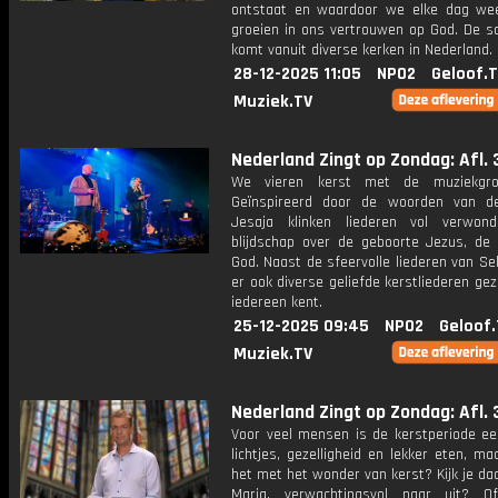
ontstaat en waardoor we elke dag w
groeien in ons vertrouwen op God. De 
komt vanuit diverse kerken in Nederland.
28-12-2025 11:05
NPO2
Geloof.
Muziek.TV
Nederland Zingt op Zondag: Afl. 
We vieren kerst met de muziekgro
Geïnspireerd door de woorden van d
Jesaja klinken liederen vol verwon
blijdschap over de geboorte Jezus, de
God. Naast de sfeervolle liederen van S
er ook diverse geliefde kerstliederen ge
iedereen kent.
25-12-2025 09:45
NPO2
Geloof.
Muziek.TV
Nederland Zingt op Zondag: Afl. 
Voor veel mensen is de kerstperiode een
lichtjes, gezelligheid en lekker eten, ma
het met het wonder van kerst? Kijk je daa
Maria, verwachtingsvol naar uit? O