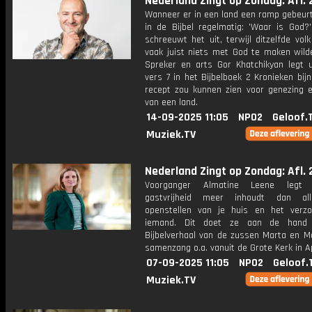
Nederland Zingt op Zondag: Afl. 
Wanneer er in een land een ramp gebeurt,
in de Bijbel regelmatig: 'Waar is God?'
schreeuwt het uit, terwijl ditzelfde vol
vaak juist niets met God te maken wild
Spreker en arts Gor Khatchikyan legt u
vers 7 in het Bijbelboek 2 Kronieken bij
recept zou kunnen zien voor genezing e
van een land.
14-09-2025 11:05
NPO2
Geloof.
Muziek.TV
Nederland Zingt op Zondag: Afl. 
Voorganger Almatine Leene legt
gastvrijheid meer inhoudt dan al
openstellen van je huis en het verz
iemand. Dit doet ze aan de hand
Bijbelverhaal van de zussen Marta en Ma
samenzang o.a. vanuit de Grote Kerk in A
07-09-2025 11:05
NPO2
Geloof.
Muziek.TV