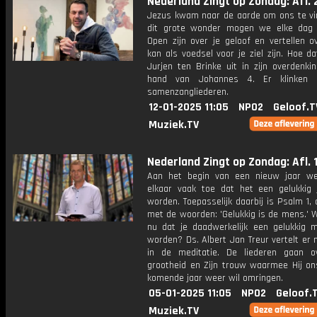
Nederland Zingt op Zondag: Afl. 
Jezus kwam naar de aarde om ons te vi
dit grote wonder mogen we elke dag 
Open zijn over je geloof en vertellen o
kan als voedsel voor je ziel zijn. Hoe dat
Jurjen ten Brinke uit in zijn overdenki
hand van Johannes 4. Er klinken 
samenzangliederen.
12-01-2025 11:05
NPO2
Geloof.T
Muziek.TV
Nederland Zingt op Zondag: Afl. 
Aan het begin van een nieuw jaar w
elkaar vaak toe dat het een gelukkig
worden. Toepasselijk daarbij is Psalm 1, 
met de woorden: 'Gelukkig is de mens.' 
nu dat je daadwerkelijk een gelukkig 
worden? Ds. Albert Jan Treur vertelt er
in de meditatie. De liederen gaan 
grootheid en Zijn trouw waarmee Hij on
komende jaar weer wil omringen.
05-01-2025 11:05
NPO2
Geloof.
Muziek.TV