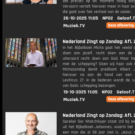
dat precies op dit moment nodig was
Vervoorn vertelt hierover meer in haar o
die gaat over het verhaal van de zaaier.
26-10-2025 11:05
NPO2
Geloof.
Muziek.TV
Nederland Zingt op Zondag: Afl. 
In het Bijbelboek Micha gaat het veelal 
doen aan jezelf, recht doen aan de
uiteraard recht doen aan God. Maar ho
met de schepping? Doen wij haar ook 
Michazondag denkt predikant Albert 
hierover na aan de hand van een t
Leviticus 27. In de liederen wordt de s
van Gods schepping bezongen.
19-10-2025 11:05
NPO2
Geloof.T
Muziek.TV
Nederland Zingt op Zondag: Afl. 
Spreker Gor Khatchikyan staat stil bij e
uit het Bijbelboek Johannes, waarin het
een man die al 38 jaar ziek is. Jezus s