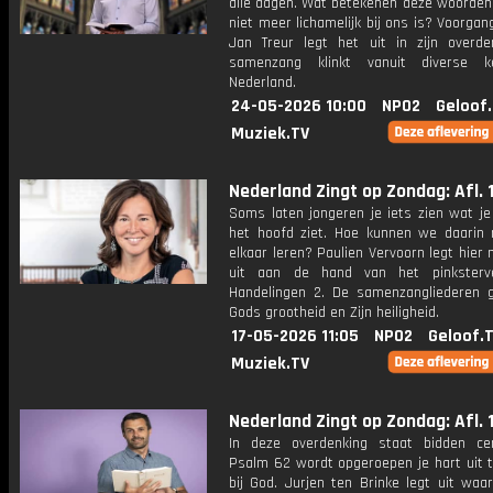
alle dagen. Wat betekenen deze woorden
niet meer lichamelijk bij ons is? Voorgan
Jan Treur legt het uit in zijn overde
samenzang klinkt vanuit diverse k
Nederland.
24-05-2026 10:00
NPO2
Geloof
Muziek.TV
Nederland Zingt op Zondag: Afl. 
Soms laten jongeren je iets zien wat je
het hoofd ziet. Hoe kunnen we daarin
elkaar leren? Paulien Vervoorn legt hier
uit aan de hand van het pinksterve
Handelingen 2. De samenzangliederen 
Gods grootheid en Zijn heiligheid.
17-05-2026 11:05
NPO2
Geloof.
Muziek.TV
Nederland Zingt op Zondag: Afl. 
In deze overdenking staat bidden cen
Psalm 62 wordt opgeroepen je hart uit t
bij God. Jurjen ten Brinke legt uit waa