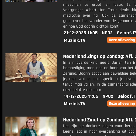
misschien te groot en lastig te be
Voorganger Albert Jan Treur denkt hie
meditatie over na. Ook de samenzan
gaan over het wonder van de geboorte 
en hoe God daarin dichtbij komt.
21-12-2025 11:05
NPO2
Geloof.T
Muziek.TV
Nederland Zingt op Zondag: Afl. 
In zijn overdenking geeft Jurjen ten B
bemoediging mee aan de hand van het B
Zefanja. Daarin staat een geweldige bel
je, met wat er ook speelt in je leven, 
terug mag vallen. In de samenzanglieder
deze belofte ook door.
14-12-2025 11:05
NPO2
Geloof.T
Muziek.TV
Nederland Zingt op Zondag: Afl. 
Het zijn de donkere dagen voor kerst.
Leene legt in haar overdenking uit dat