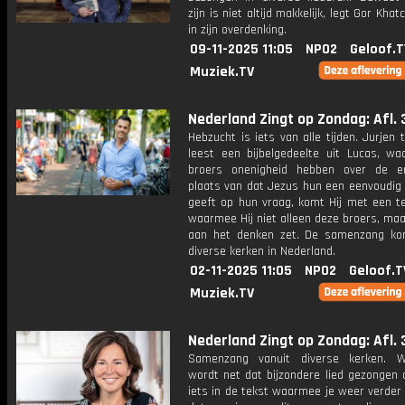
zijn is niet altijd makkelijk, legt Gor Khat
in zijn overdenking.
09-11-2025 11:05
NPO2
Geloof.T
Muziek.TV
Nederland Zingt op Zondag: Afl. 
Hebzucht is iets van alle tijden. Jurjen 
leest een bijbelgedeelte uit Lucas, wa
broers onenigheid hebben over de er
plaats van dat Jezus hun een eenvoudig
geeft op hun vraag, komt Hij met een t
waarmee Hij niet alleen deze broers, ma
aan het denken zet. De samenzang ko
diverse kerken in Nederland.
02-11-2025 11:05
NPO2
Geloof.T
Muziek.TV
Nederland Zingt op Zondag: Afl. 
Samenzang vanuit diverse kerken. W
wordt net dat bijzondere lied gezongen 
iets in de tekst waarmee je weer verder 