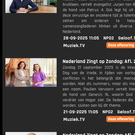
bruikleen, vertelt evangelist Jurjen ten 
de hand van Petrus 4. Ook legt hij uit 
deze onrustige en onzekere tijd je talent
zetten om anderen te help
samenzangliederen klinken uit diverse 
Nederland.
28-09-2025 11:05
NPO2
Geloof.
Muziek.TV
Nederland Zingt op Zondag: Afl. 
Zondag 21 september 2025 is de Inter
Dag van de Vrede. In tijden van oorlog
conflicten is het belangrijk dat mens
worden. Niet als nummers, maar als m
een naam. Paulien Vervoorn vertelt hie
de hand van Genesis 16, waarin God h
verdriet van Hagar ziet. De liederen di
worden, sluiten aan bij dit thema.
21-09-2025 11:05
NPO2
Geloof.
Muziek.TV