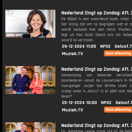
Nederland Zingt op Zondag: Afl. 
De Bijbel is een waardevol boek, maar
het lastig zijn om te begrijpen wat er 
wordt bedoeld met een tekst. Paulien
legt uit hoe Gods Geest ons wil helpe
woord te verstaan.
29-12-2024 11:05
NPO2
Geloof.
Muziek.TV
Nederland Zingt op Zondag: Afl. 
Samenzang van bekende kerstlie
koorliederen vanuit de Laurenskerk in R
Voorganger Jurjen ten Brinke staat st
vraag: waar is Jezus? Is er plek voor H
leven?
25-12-2024 10:00
NPO2
Geloof.
Muziek.TV
Nederland Zingt op Zondag: Afl. 
Ds. Almatine Leene staat stil bij de heil