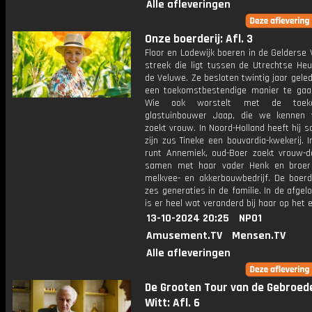
Alle afleveringen
Onze boerderij: Afl. 3
Floor en Lodewijk boeren in de Gelderse V
streek die ligt tussen de Utrechtse Heu
de Veluwe. Ze besloten twintig jaar gel
een toekomstbestendige manier te gaa
Wie ook worstelt met de toek
glastuinbouwer Jaap, die we kennen
zoekt vrouw. In Noord-Holland heeft hij
zijn zus Tineke een bouvardia-kwekerij. 
runt Annemiek, oud-Boer zoekt vrouw-d
samen met haar vader Henk en broer
melkvee- en akkerbouwbedrijf. De boerde
zes generaties in de familie. In de afgel
is er heel wat veranderd bij haar op het e
13-10-2024 20:25
NPO1
Amusement.TV
Mensen.TV
Alle afleveringen
De Grooten Tour van de Gebroed
Witt: Afl. 6