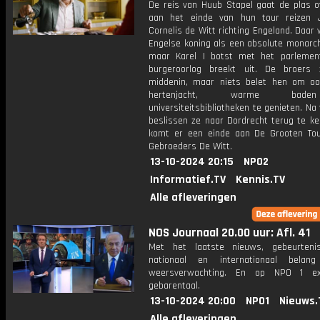
De reis van Huub Stapel gaat de plas o
aan het einde van hun tour reizen 
Cornelis de Witt richting Engeland. Daar 
Engelse koning als een absolute monarch
maar Karel I botst met het parleme
burgeroorlog breekt uit. De broers 
middenin, maar niets belet hen om o
hertenjacht, warme ba
universiteitsbibliotheken te genieten. Na
beslissen ze naar Dordrecht terug te ke
komt er een einde aan De Grooten To
Gebroeders De Witt.
13-10-2024 20:15
NPO2
Informatief.TV
Kennis.TV
Alle afleveringen
NOS Journaal 20.00 uur: Afl. 41
Met het laatste nieuws, gebeurteni
nationaal en internationaal bela
weersverwachting. En op NPO 1 e
gebarentaal.
13-10-2024 20:00
NPO1
Nieuws.
Alle afleveringen