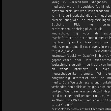
kreeg 22 verschillende diagnoses.
medicatie werd hij doodziek. Tot hij ui
systeem brak, dat was levensreddend. 
is hij ervaringsdeskundige en gasts
diverse onderwijs- en zorginstellinge
Stichting PILL <a target="
href="https://stichting-pill.nl/">Klik
waarschuwt hij voor de risic
psychofarmaca en het onnodig medicali
psychisch lijden.Ook chreef Kattouwe
'Wie is er nou eigenlijk gek' over zijn erv
target="_blank" href="https:/
kattouw.nl/boek? --- Deze">Klik hier</a
geproduceerd door Café Weltschme
Weltschmerz gelooft in de kracht van he
en zendt interviews uit over 
maatschappelijke thema's. Wij bi
hoogwaardig alternatief voor de ma
media. Café Weltschmerz is onafhankelij
verbonden aan politieke, religieuze of c
partijen. Waardeer je onze video's? Help
strijd naar een eerlijker Nederland, vrij v
en Steun Café Weltschmerz en word Sta
target="_blank"
href="https://www.cafeweltschmerz.nl/m