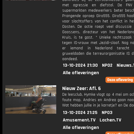
met agressie en diefstal. De FNV
supermarkten medewerkers beter besc
Prangende oproep Giro555. Giro555 haal
voor slachtoffers van het conflict in h
Oosten. De actie roept veel discussie
Goossens, directeur van het Nederla
Kruis, is te gast. * Unieke rechtszaak 
tegen IS-vrouw met Jezidi-slaaf. Nog no
er iemand in Nederland terecht
gruweldaden die terreurorganisatie IS d
aandeed.
13-10-2024 21:30
NPO2
Nieuws.
Alle afleveringen
Nieuw Zeer: Afl. 6
De leesclub, Hymke vlogt op 4 mei om ac
foute mop, Andries en Andrea gaan naar
Wat hebben jullie in je karretje? en De do
13-10-2024 21:25
NPO3
Amusement.TV
Lachen.TV
Alle afleveringen