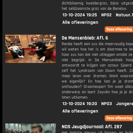
dichtbloemig kweldergras, bijna uitges
het zeldzaamste gras van de Benelux.
13-10-2024 19:25
NPO2
Natuur.
Alle afleveringen
De Mensenbieb: Afl. 6
Renée heeft een zus die meervoudig bepe
wil weten hoe het is om daarmee te le
haar zus kan dat niet uitleggen omdat ze
niet begrijpt. In De Mensenbieb ho
antwoordt te krijgen van acteur Sjoerd 
zelf het syndroom van Down heeft. Za
meer leren over dromen. Want waaro
we eigenlijk? En hoe kan je je dro
onthouden? Droomexpert Tim weet alles
onderwerp en leert Zayvièn hoe je je d
laten uitkomen.
13-10-2024 19:20
NPO3
Jonger
Alle afleveringen
NOS Jeugdjournaal: Afl. 287
Het laatste nieuws uit binnen- en buit