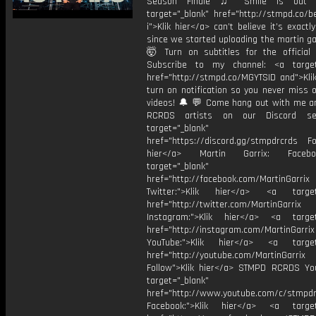
Season Finale ♫ Smile is out 
target="_blank" href="http://stmpd.co/b
i">Klik hier</a> can’t believe it’s exactl
since we started uploading the martin g
🤯 Turn on subtitles for the official l
Subscribe to my channel: <a target
href="http://stmpd.co/MGYTSID and">Klik
turn on notification so you never miss 
videos! 🔔 💬 Come hang out with me 
RCRDS artists on our Discord se
target="_blank"
href="https://discord.gg/stmpdrcrds Fol
hier</a> Martin Garrix: Faceb
target="_blank"
href="http://facebook.com/MartinGarrix
Twitter:">Klik hier</a> <a target=
href="http://twitter.com/MartinGarrix
Instagram:">Klik hier</a> <a target
href="http://instagram.com/MartinGarrix
YouTube:">Klik hier</a> <a target=
href="http://youtube.com/MartinGarrix
Follow">Klik hier</a> STMPD RCRDS Yo
target="_blank"
href="http://www.youtube.com/c/stmpd
Facebook:">Klik hier</a> <a target