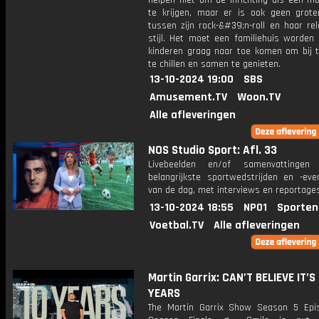
helpen niet om de inrichting als een mo
te krijgen, maar er is ook geen groter
tussen zijn rock-&#39;n-roll en haar rel
stijl. Het moet een familiehuis worden 
kinderen graag naar toe komen om bij t
te chillen en samen te genieten.
13-10-2024 19:00
SBS
Amusement.TV
Woon.TV
Alle afleveringen
NOS Studio Sport: Afl. 33
Livebeelden en/of samenvattinge
belangrijkste sportwedstrijden en -ev
van de dag, met interviews en reportages
13-10-2024 18:55
NPO1
Sporten
Voetbal.TV
Alle afleveringen
Martin Garrix: CAN’T BELIEVE IT’S
YEARS
The Martin Garrix Show Season 5 Epi