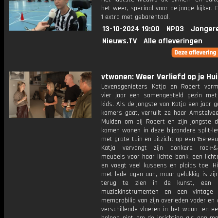
het weer, speciaal voor de jonge kijker.
1 extra met gebarentaal.
13-10-2024 19:00
NPO3
Jonger
Nieuws.TV
Alle afleveringen
vtwonen: Weer Verliefd op je Hui
Levensgenieters Katja en Robert vor
vier jaar een samengesteld gezin met
kids. Als de jongste van Katja een jaar 
kamers gaat, verruilt ze haar Amstelvee
Muiden om bij Robert en zijn jongste d
komen wonen in deze bijzondere split-le
met grote tuin en uitzicht op een 15e-ee
Katja vervangt zijn donkere rock-&#
meubels voor haar lichte bank, een lich
en voegt veel kussens en plaids toe. Hi
met lede ogen aan, maar gelukkig is zijn
terug te zien in de kunst, een ko
muziekinstrumenten en een vintage 
memorabilia van zijn overleden vader en
verschillende vloeren in het woon- en e