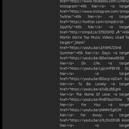
href="https://www.facebook.com/STMP
Instagram:">Klik hier</a> <a target
href="https://www.instagram.com/stmp
Twitter:">Klik hier</a> <a target=
href="https://twitter.com/stmpdrcrds
Spotify:">Klik hier</a> <a target=
href="http://stmpd.co/ST50SPID 🎶">Klik
Martin Garrix Top Music Videos: Used To
target="_blank"
href="https://youtu.be/LEh9F67Z5n8
Summer">Klik hier</a> Days: <a target
href="https://youtu.be/8OwVaewDtS8 H
hier</a> On Life: <a target="
href="https://youtu.be/Lpjcm1F8tY8 Oce
hier</a> <a target="_
href="https://youtu.be/BDocp-VpCwY Sca
hier</a> To Be Lonely: <a target=
href="https://youtu.be/e2vBLd5Egnk
hier</a> The Name Of Love: <a target
href="https://youtu.be/RnBT9uUYb1w Th
hier</a> For You: <a target="
href="https://youtu.be/pNNMr5glICM
hier</a> Far Away: <a target="
href="https://youtu.be/o7iL2KzDh38 Anim
hier</a> <a target="_