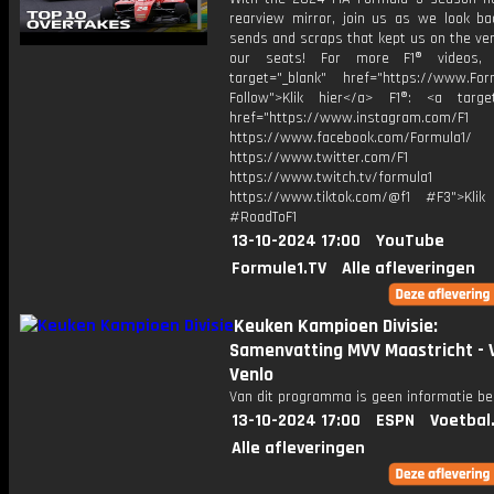
rearview mirror, join us as we look ba
sends and scraps that kept us on the ve
our seats! For more F1® videos, 
target="_blank" href="https://www.For
Follow">Klik hier</a> F1®: <a target
href="https://www.instagram.com/F1
https://www.facebook.com/Formula1/
https://www.twitter.com/F1
https://www.twitch.tv/formula1
https://www.tiktok.com/@f1 #F3">Klik
#RoadToF1
13-10-2024 17:00
YouTube
Formule1.TV
Alle afleveringen
Keuken Kampioen Divisie:
Samenvatting MVV Maastricht - 
Venlo
Van dit programma is geen informatie be
13-10-2024 17:00
ESPN
Voetbal
Alle afleveringen