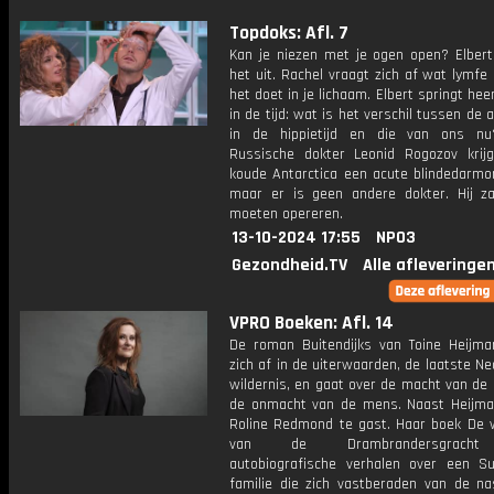
Topdoks: Afl. 7
Kan je niezen met je ogen open? Elbert
het uit. Rachel vraagt zich af wat lymfe
het doet in je lichaam. Elbert springt he
in de tijd: wat is het verschil tussen de
in de hippietijd en die van ons n
Russische dokter Leonid Rogozov krij
koude Antarctica een acute blindedarmon
maar er is geen andere dokter. Hij zal
moeten opereren.
13-10-2024 17:55
NPO3
Gezondheid.TV
Alle afleveringe
VPRO Boeken: Afl. 14
De roman Buitendijks van Toine Heijma
zich af in de uiterwaarden, de laatste N
wildernis, en gaat over de macht van de
de onmacht van de mens. Naast Heijma
Roline Redmond te gast. Haar boek De
van de Drambrandersgracht
autobiografische verhalen over een S
familie die zich vastberaden van de na