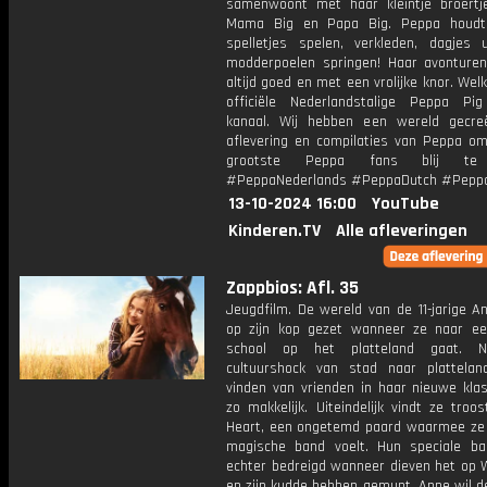
samenwoont met haar kleintje broertj
Mama Big en Papa Big. Peppa houdt
spelletjes spelen, verkleden, dagjes 
modderpoelen springen! Haar avonturen
altijd goed en met een vrolijke knor. We
officiële Nederlandstalige Peppa Pi
kanaal. Wij hebben een wereld gecr
aflevering en compilaties van Peppa om
grootste Peppa fans blij te
#PeppaNederlands #PeppaDutch #Pepp
13-10-2024 16:00
YouTube
Kinderen.TV
Alle afleveringen
Zappbios: Afl. 35
Jeugdfilm. De wereld van de 11-jarige A
op zijn kop gezet wanneer ze naar e
school op het platteland gaat. 
cultuurshock van stad naar plattelan
vinden van vrienden in haar nieuwe klas
zo makkelijk. Uiteindelijk vindt ze troos
Heart, een ongetemd paard waarmee ze 
magische band voelt. Hun speciale b
echter bedreigd wanneer dieven het op W
en zijn kudde hebben gemunt. Anne wil d