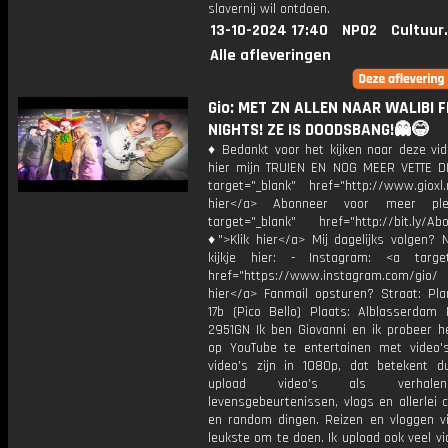
slavernij wil ontdoen.
13-10-2024 17:40
NPO2
Cultuur
Alle afleveringen
Gio: MET ZN ALLEN NAAR WALIBI 
NIGHTS! ZE IS DOODSBANG!👻😂
♦ Bedankt voor het kijken naar deze vid
hier mijn TRUIEN EN NOG MEER VETTE D
target="_blank" href="http://www.gioxl.
hier</a> Abonneer voor meer ple
target="_blank" href="http://bit.ly/Ab
♦">Klik hier</a> Mij dagelijks volgen?
kijkje hier: - Instagram: <a target
href="https://www.instagram.com/gio
hier</a> Fanmail opsturen? Straat: Pl
17b (Pico Bello) Plaats: Alblasserdam 
2951GN Ik ben Giovanni en ik probeer he
op YouTube te entertainen met video's
video's zijn in 1080p, dat betekent d
upload video's als verhale
levensgebeurtenissen, vlogs en allerlei 
en random dingen. Reizen en vloggen vi
leukste om te doen. Ik upload ook veel v