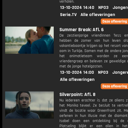
verhalen.
13-10-2024 14:40
NPO3
Jonger
Serie.TV
Alle afleveringen
Summer Break: Afl. 6
De zestienjarige vriendinnen Tess 
hebben de zomer van hun leven al
vakantiebaantje krijgen op het resort va
oom in Turkije. Samen met de andere jon
het animatieteam worden ze een
vriendengroep en beleven ze geweldige 
met de jonge hotelgasten.
13-10-2024 14:00
NPO3
Jonger
Alle afleveringen
Silverpoint: Afl. 8
Nu iedereen erachter is dat ze aliens z
het Monika teveel. Ze besluit te vertre
vindt de locatie waar Greenfront zit. M
oefenen in hun illusie met de diamant
Isabel doen een ontdekking bij de a
Plotseling blijkt er een alien in h