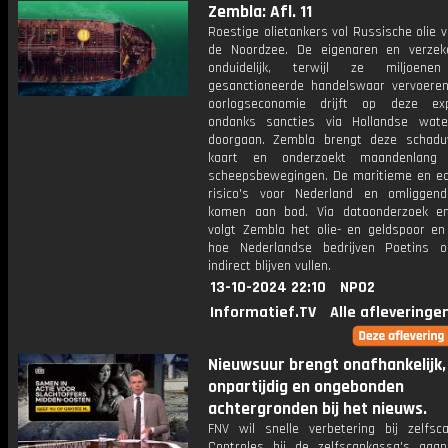
Zembla: Afl. 11
Roestige olietankers vol Russische olie 
de Noordzee. De eigenaren en verzeke
onduidelijk, terwijl ze miljoene
gesanctioneerde handelswaar vervoeren
oorlogseconomie drijft op deze exp
ondanks sancties via Hollandse water
doorgaan. Zembla brengt deze schadu
kaart en onderzoekt maandenlang 
scheepsbewegingen. De maritieme en ec
risico's voor Nederland en omliggen
komen aan bod. Via dataonderzoek e
volgt Zembla het olie- en geldspoor en 
hoe Nederlandse bedrijven Poetins o
indirect blijven vullen.
13-10-2024 22:10
NPO2
Informatief.TV
Alle afleveringe
Nieuwsuur brengt onafhankelijk,
onpartijdig en ongebonden
achtergronden bij het nieuws.
FNV wil snelle verbetering bij zelfsca
Controles bij de zelfscankassa's gaa