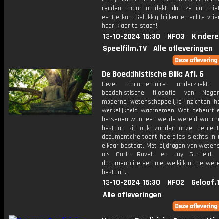
redden, maar ontdekt dat ze dat nie
eentje kan. Gelukkig blijken er echte vri
haar klaar te staan!
13-10-2024 15:30
NPO3
Kindere
Speelfilm.TV
Alle afleveringen
De Boeddhistische Blik: Afl. 6
Deze documentaire onderzoekt
boeddhistische filosofie van Naga
moderne wetenschappelijke inzichten 
werkelijkheid waarnemen. Wat gebeurt e
hersenen wanneer we de wereld waar
bestaat zij ook zonder onze percep
documentaire toont hoe alles slechts in r
elkaar bestaat. Met bijdragen van weten
als Carlo Rovelli en Jay Garfield,
documentaire een nieuwe kijk op de were
bestaan.
13-10-2024 15:30
NPO2
Geloof.
Alle afleveringen