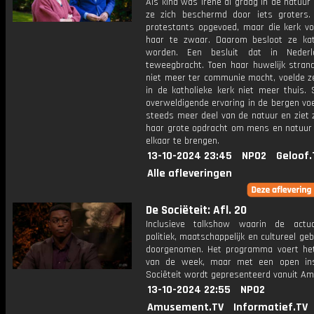
Als kind was Irene al graag in de natuur
ze zich beschermd door iets groters
protestants opgevoed, maar die kerk vo
haar te zwaar. Daarom besloot ze kat
worden. Een besluit dat in Nederl
teweegbracht. Toen haar huwelijk stran
niet meer ter communie mocht, voelde ze
in de katholieke kerk niet meer thuis. 
overweldigende ervaring in de bergen voe
steeds meer deel van de natuur en ziet 
haar grote opdracht om mens en natuur d
elkaar te brengen.
13-10-2024 23:45
NPO2
Geloof.
Alle afleveringen
De Sociëteit: Afl. 20
Inclusieve talkshow waarin de actua
politiek, maatschappelijk en cultureel ge
doorgenomen. Het programma voert he
van de week, maar met een open ins
Sociëteit wordt gepresenteerd vanuit A
13-10-2024 22:55
NPO2
Amusement.TV
Informatief.TV