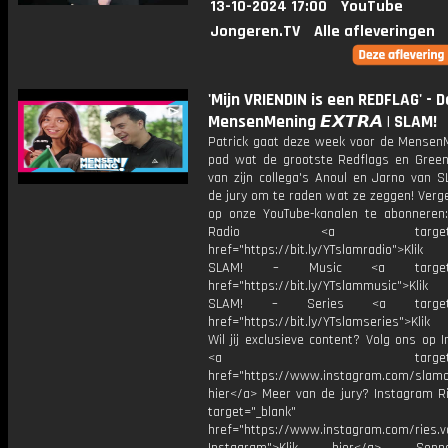
13-10-2024 17:00
YouTube
Jongeren.TV
Alle afleveringen
'Mijn VRIENDIN is een REDFLAG' - D
MensenMening 𝙀𝙓𝙏𝙍𝘼 | SLAM!
Patrick gaat deze week voor de Mensen
pad wat de grootste Redflags en Greenf
van zijn collega's Anoul en Jarno van S
de jury om te raden wat ze zeggen! Verge
op onze YouTube-kanalen te abonneren
Radio <a target="_b
href="https://bit.ly/YTslamradio">Klik
SLAM! – Music <a target="_
href="https://bit.ly/YTslammusic">Klik
SLAM! – Series <a target="
href="https://bit.ly/YTslamseries">Klik
Wil jij exclusieve content? Volg ons op 
<a target="_bl
href="https://www.instagram.com/slamoff
hier</a> Meer van de jury? Instagram Ri
target="_blank"
href="https://www.instagram.com/ries.v