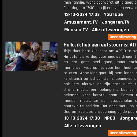
mijn familie, want dat wordt altijd goed 
Elke dag om 17:30 kan jij een video verwa
13-10-2024 17:32
YouTube
Amusement.TV
Jongeren.TV
Mensen.TV
Alle afleveringen
Hallo, ik heb een eetstoornis: Afl
Thijs doet hard zijn best om ARFID te o
Hij oefent elke dag door nieuwe dingen 
en dat gaat heel goed, maar toch
momenten waarop het voor hem heel las
te eten. Anne-Mar gaat bij hem langs t
kerstlunch op school. Ze is benieuwd of
ook iets nieuws op zijn bord durft t
Jinthe maakt een belangrijke beslissin
helemaal voor herstel gaan. Samen 
moeder maakt ze een stappenplan 
anorexia te strijden. Dat gaat met ups 
Daarom zoekt ze ontspanning bij de paar
13-10-2024 17:30
NPO3
Jonger
Alle afleveringen