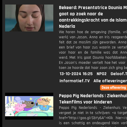
Bekeerd: Presentatrice Dounia 
gaat op zoek naar de
aantrekkingskracht van de Islam
Nederla
We horen hoe de omgeving (familie, vr
werk) van Jason, Anna en Iris reageerd
feit dat ze moslim zijn geworden. Anna
een brief van haar zus waarin ze vertel
voor haar en de familie was dat An
werd. Met Iris gaat Dounia hoofddoeken
En Jason's moeder vertelt hoe het voor
toen ze hoorde dat haar zoon zich ging b
13-10-2024 16:25
NPO2
Geloof.
Informatief.TV
Alle afleveringe
Peppa Pig Nederlands | Ziekenhuis
Tekenfilms voor kinderen
Peppa Pig Nederlands - Ziekenhuis Vee
vergeet je niet in te schrijven: <a targe
href="http://goo.gl/SbYy6A">Klik hier<
is een schattig en ondeugend klein vark