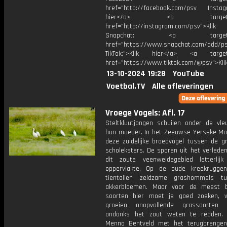
href="http://facebook.com/psv Instagr
hier</a> <a target="_
href="http://instagram.com/psv">Klik
Snapchat: <a target="_
href="https://www.snapchat.com/add/p
TikTok:">Klik hier</a> <a target=
href="https://www.tiktok.com/@psv">Klik
13-10-2024 19:28
YouTube
Voetbal.TV
Alle afleveringen
Vroege Vogels: Afl. 17
Steltkluutjongen schuilen onder de vle
hun moeder. In het Zeeuwse Yerseke Mo
deze zuidelijke broedvogel tussen de gr
scholeksters. De sporen uit het verleden
dit zoute veenweidegebied letterli
oppervlakte. Op de oude kreekrugge
tientallen zeldzame grashommels t
akkerbloemen. Maar voor de meest b
soorten hier moet je goed zoeken, 
groeien onopvallende grassoorten 
ondanks het zout weten te redden. 
Menno Bentveld met het terugbrenge