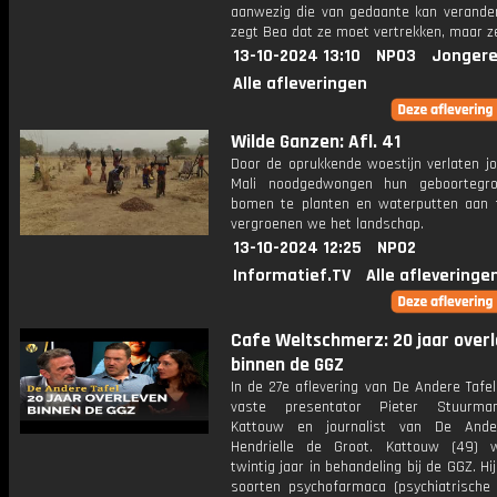
aanwezig die van gedaante kan verander
zegt Bea dat ze moet vertrekken, maar z
13-10-2024 13:10
NPO3
Jongere
Alle afleveringen
Wilde Ganzen: Afl. 41
Door de oprukkende woestijn verlaten jo
Mali noodgedwongen hun geboortegro
bomen te planten en waterputten aan 
vergroenen we het landschap.
13-10-2024 12:25
NPO2
Informatief.TV
Alle afleveringe
Cafe Weltschmerz: 20 jaar over
binnen de GGZ
In de 27e aflevering van De Andere Tafe
vaste presentator Pieter Stuurm
Kattouw en journalist van De Ande
Hendrielle de Groot. Kattouw (49) 
twintig jaar in behandeling bij de GGZ. Hij
soorten psychofarmaca (psychiatrische p