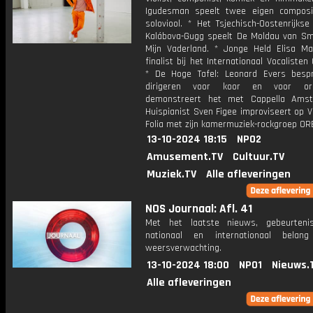
Igudesman speelt twee eigen composi
soloviool. * Het Tsjechisch-Oostenrijks
Kalábova-Gugg speelt De Moldau van Sm
Mijn Vaderland. * Jonge Held Elisa Ma
finalist bij het Internationaal Vocalisten
* De Hoge Tafel: Leonard Evers besp
dirigeren voor koor en voor or
demonstreert het met Cappella Amst
Huispianist Sven Figee improviseert op Vi
Folia met zijn kamermuziek-rockgroep ORB
13-10-2024 18:15
NPO2
Amusement.TV
Cultuur.TV
Muziek.TV
Alle afleveringen
NOS Journaal: Afl. 41
Met het laatste nieuws, gebeurteni
nationaal en internationaal bela
weersverwachting.
13-10-2024 18:00
NPO1
Nieuws.
Alle afleveringen