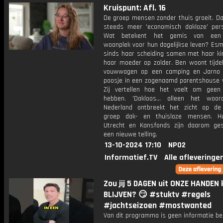
Kruispunt: Afl. 16
De groep mensen zonder thuis groeit. D
steeds meer 'economisch dakloze' pers
Wat betekent het gemis van een 
woonplek voor hun dagelijkse leven? Es
sinds haar scheiding samen met haar kin
haar moeder op zolder. Ben woont tijdel
vouwwagen op een camping en Jarno
poosje in een zogenaamd parentshouse ve
Zij vertellen hoe het voelt om geen
hebben. 'Dakloos... alleen het woor
Nederland ontbreekt het zicht op de 
groep dak- en thuisloze mensen. Ho
Utrecht en Kansfonds zijn daarom ge
een nieuwe telling.
13-10-2024 17:10
NPO2
Informatief.TV
Alle afleveringe
Zou jij 5 DAGEN uit ONZE HANDEN
BLIJVEN? 😏 #stuktv #regels
#jachtseizoen #mostwanted
Van dit programma is geen informatie be