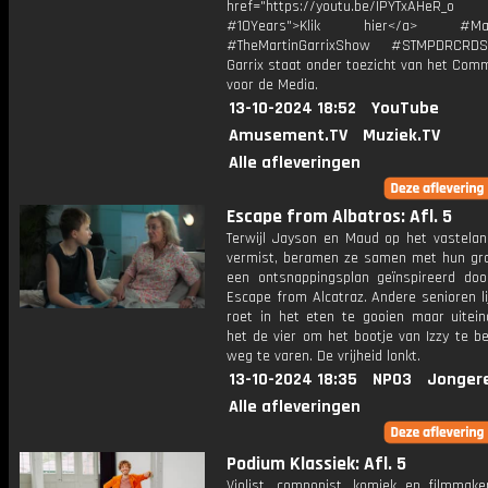
href="https://youtu.be/IPYTxAHeR_o
#10Years">Klik hier</a> #Marti
#TheMartinGarrixShow #STMPDRCRD
Garrix staat onder toezicht van het Com
voor de Media.
13-10-2024 18:52
YouTube
Amusement.TV
Muziek.TV
Alle afleveringen
Escape from Albatros: Afl. 5
Terwijl Jayson en Maud op het vastela
vermist, beramen ze samen met hun gr
een ontsnappingsplan geïnspireerd doo
Escape from Alcatraz. Andere senioren l
roet in het eten te gooien maar uiteind
het de vier om het bootje van Izzy te b
weg te varen. De vrijheid lonkt.
13-10-2024 18:35
NPO3
Jonger
Alle afleveringen
Podium Klassiek: Afl. 5
Violist, componist, komiek en filmmake