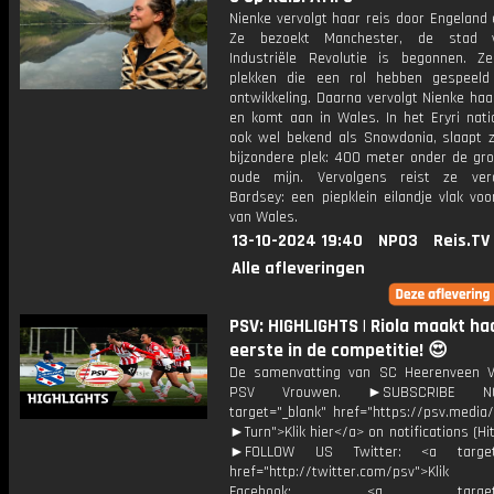
Nienke vervolgt haar reis door Engeland
Ze bezoekt Manchester, de stad
Industriële Revolutie is begonnen. Z
plekken die een rol hebben gespeeld
ontwikkeling. Daarna vervolgt Nienke haa
en komt aan in Wales. In het Eryri nati
ook wel bekend als Snowdonia, slaapt 
bijzondere plek: 400 meter onder de gro
oude mijn. Vervolgens reist ze ver
Bardsey: een piepklein eilandje vlak vo
van Wales.
13-10-2024 19:40
NPO3
Reis.TV
Alle afleveringen
PSV: HIGHLIGHTS | Riola maakt ha
eerste in de competitie! 😍
De samenvatting van SC Heerenveen 
PSV Vrouwen. ►SUBSCRIBE 
target="_blank" href="https://psv.medi
►Turn">Klik hier</a> on notifications (Hit 
►FOLLOW US Twitter: <a target=
href="http://twitter.com/psv">Klik
Facebook: <a target="_