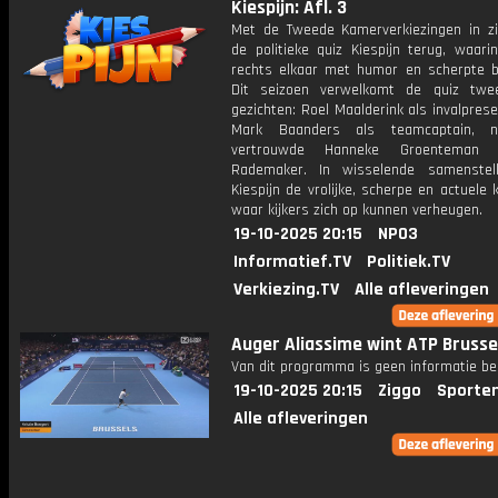
Kiespijn: Afl. 3
Met de Tweede Kamerverkiezingen in zi
de politieke quiz Kiespijn terug, waari
rechts elkaar met humor en scherpte be
Dit seizoen verwelkomt de quiz twe
gezichten: Roel Maalderink als invalpres
Mark Baanders als teamcaptain, 
vertrouwde Hanneke Groenteman 
Rademaker. In wisselende samenstelli
Kiespijn de vrolijke, scherpe en actuele 
waar kijkers zich op kunnen verheugen.
19-10-2025 20:15
NPO3
Informatief.TV
Politiek.TV
Verkiezing.TV
Alle afleveringen
Auger Aliassime wint ATP Brusse
Van dit programma is geen informatie be
19-10-2025 20:15
Ziggo
Sporte
Alle afleveringen