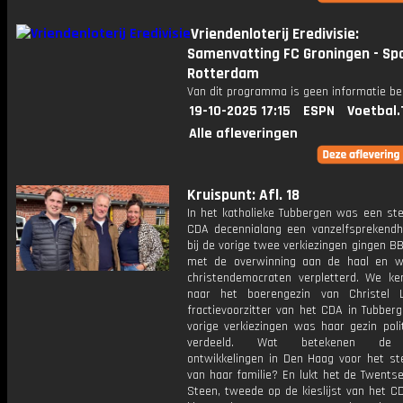
Vriendenloterij Eredivisie:
Samenvatting FC Groningen - Sp
Rotterdam
Van dit programma is geen informatie be
19-10-2025 17:15
ESPN
Voetbal.
Alle afleveringen
Kruispunt: Afl. 18
In het katholieke Tubbergen was een st
CDA decennialang een vanzelfsprekendh
bij de vorige twee verkiezingen gingen 
met de overwinning aan de haal en 
christendemocraten verpletterd. We ke
naar het boerengezin van Christel Lu
fractievoorzitter van het CDA in Tubberg
vorige verkiezingen was haar gezin poli
verdeeld. Wat betekenen de 
ontwikkelingen in Den Haag voor het s
van haar familie? En lukt het de Twents
Steen, tweede op de kieslijst van het C