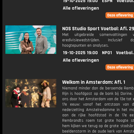
19-10-2025 19:00
ESPN
Voetbal
Alle afleveringen
NOS Studio Sport Voetbal: Afl. 2
Met uitgebreide samenvattingen 
eredivisiewedstrijden. Inclusief do
hoogtepunten en analyses.
19-10-2025 19:00
NPO1
Voetbal
Alle afleveringen
Welkom in Amsterdam: Afl. 1
Niemand minder dan de beroemde Remb
Rijn is hoofdgast op de bank bij Dorine. 
ons door het Amsterdam van de 13e tot 
17e eeuw: vanaf het ontstaan van d
nederzetting Amstelredamme in het mo
aan de rijke hoofdstad in de 17e e
Rembrandts roem tot grote hoogte s
hem kijken we terug op de grote stadsbr
beeldenstorm in de oude kerk van Amst