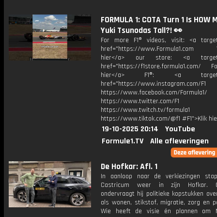
FORMULA 1: COTA Turn 1 Is HOW 
Yuki Tsunodas Tall?! 👀
For more F1® videos, visit: <a target
href="https://www.Formula1.com Vis
hier</a> our store: <a target=
href="https://f1store.formula1.com/ Fol
hier</a> F1®: <a target="_
href="https://www.instagram.com/F1
https://www.facebook.com/Formula1/
https://www.twitter.com/F1
https://www.twitch.tv/formula1
https://www.tiktok.com/@f1 #F1">Klik hi
19-10-2025 20:14
YouTube
Formule1.TV
Alle afleveringen
De Hofkar: Afl. 1
In aanloop naar de verkiezingen sta
Castricum weer in zijn Hofkar. 
ondervraagt hij politieke kopstukken ov
als wonen, stikstof, migratie, zorg en po
Wie heeft de visie én plannen om N