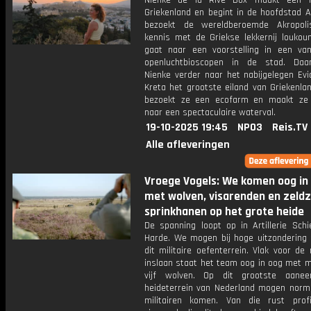
Nienke de la Rive Box maakt een r
Griekenland en begint in de hoofdstad A
bezoekt de wereldberoemde Akropoli
kennis met de Griekse lekkernij louko
gaat naar een voorstelling in een va
openluchtbioscopen in de stad. Daa
Nienke verder naar het nabijgelegen Evi
Kreta het grootste eiland van Griekenlan
bezoekt ze een ecofarm en maakt ze
naar een spectaculaire waterval.
19-10-2025 19:45
NPO3
Reis.TV
Alle afleveringen
Vroege Vogels: We komen oog in
met wolven, visarenden en zeld
sprinkhanen op het grote heide
De spanning loopt op in Artillerie Schi
Harde. We mogen bij hoge uitzondering 
dit militaire oefenterrein. Vlak voor de
inslaan staat het team oog in oog met m
vijf wolven. Op dit grootste aanee
heideterrein van Nederland mogen norma
militairen komen. Van die rust prof