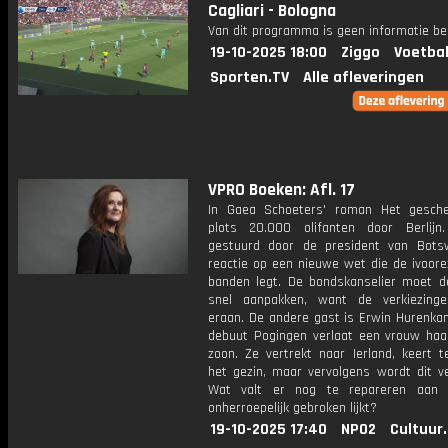
Cagliari - Bologna
Van dit programma is geen informatie be
19-10-2025 18:00
Ziggo
Voetbal
Sporten.TV
Alle afleveringen
VPRO Boeken: Afl. 17
In Gaea Schoeters' roman Het gesch
plots 20.000 olifanten door Berlijn
gestuurd door de president van Bots
reactie op een nieuwe wet die de ivoore
banden legt. De bondskanselier moet de
snel aanpakken, want de verkiezing
eraan. De andere gast is Erwin Hurenkam
debuut Pogingen verlaat een vrouw ha
zoon. Ze vertrekt naar Ierland, keert t
het gezin, maar vervolgens wordt dit v
Wat valt er nog te repareren aan 
onherroepelijk gebroken lijkt?
19-10-2025 17:40
NPO2
Cultuur