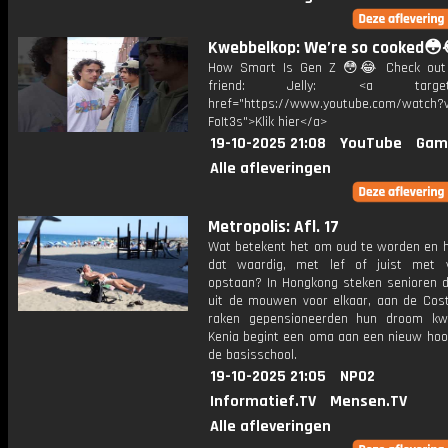
Kwebbelkop: We’re so cooked😳
How Smart Is Gen Z 😳😂 Check out
friend: Jelly: <a target="
href="https://www.youtube.com/watch?v
FoIt3s">Klik hier</a>
19-10-2025 21:08
YouTube
Gam
Alle afleveringen
Metropolis: Afl. 17
Wat betekent het om oud te worden en h
dat waardig, met lef of juist met 
opstaan? In Hongkong steken senioren 
uit de mouwen voor elkaar, aan de Cost
raken gepensioneerden hun droom kwi
Kenia begint een oma aan een nieuw hoo
de basisschool.
19-10-2025 21:05
NPO2
Informatief.TV
Mensen.TV
Alle afleveringen