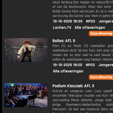
vieze herberg Den Aepjen en natuurlijk 
of van De Nachtwacht. Maar dan komt z
liefde Saskia hem verrassen. En zij is nie
verrassing die Dorine voor hem in petto h
19-10-2025 18:30
NPO3
Jonger
Lachen.TV
Alle afleveringen
Bollox: Afl. 5
Flinn (11) en Mads (11) voetballen gr
voetbalkooi dicht bij hun huis. Een paar 
vinden dat ze daar veel te veel lawaai
willen de voetbalplek weg hebben. Belache
19-10-2025 18:20
NPO3
Jongere
Alle afleveringen
Podium Klassiek: Afl. 3
Actrice en zangeres Loes Luca speel
ensemble Teleruptor muziek van Kurt Wei
voorstelling Marie Galante. Jonge held 
jarige Roemeens-Nederlandse violi
Petrutoni. Ze laat een Spaanse Dans va