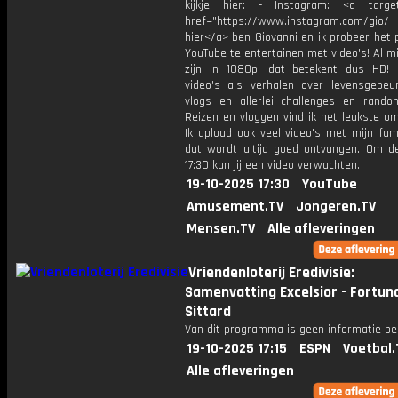
kijkje hier: - Instagram: <a target
href="https://www.instagram.com/gio/
hier</a> ben Giovanni en ik probeer het 
YouTube te entertainen met video's! Al mi
zijn in 1080p, dat betekent dus HD! 
video's als verhalen over levensgebeur
vlogs en allerlei challenges en rando
Reizen en vloggen vind ik het leukste o
Ik upload ook veel video's met mijn fam
dat wordt altijd goed ontvangen. Om 
17:30 kan jij een video verwachten.
19-10-2025 17:30
YouTube
Amusement.TV
Jongeren.TV
Mensen.TV
Alle afleveringen
Vriendenloterij Eredivisie:
Samenvatting Excelsior - Fortun
Sittard
Van dit programma is geen informatie be
19-10-2025 17:15
ESPN
Voetbal.
Alle afleveringen