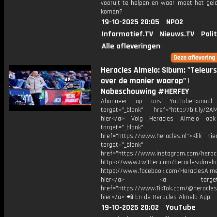
vooruit te helpen en waar moet het gel
komen?
19-10-2025 20:05
NPO2
Informatief.TV
Nieuws.TV
Poli
Alle afleveringen
Heracles Almelo: Sibum: "Teleurs
over de manier waarop" |
Nabeschouwing #HERFEY
Abonneer op ons YouTube-kanaal
target="_blank" href="http://bit.ly/2AM
hier</a> Volg Heracles Almelo oo
target="_blank"
href="https://www.heracles.nl">Klik hi
target="_blank"
href="https://www.instagram.com/herac
https://www.twitter.com/heraclesalmelo
https://www.facebook.com/HeraclesAlmel
hier</a> <a target="_
href="https://www.TikTok.com/@heracles
hier</a> 📲 En de Heracles Almelo App
19-10-2025 20:02
YouTube