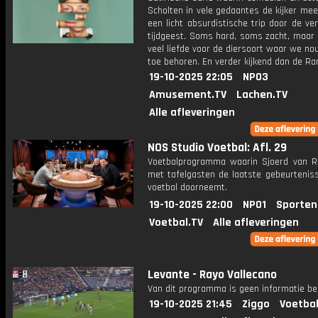
Scholten in vele gedaantes de kijker me
een licht absurdistische trip door de v
tijdgeest. Soms hard, soms zacht, maar 
veel liefde voor de diersoort waar we n
toe behoren. En verder kijkend dan de Ra
19-10-2025 22:05
NPO3
Amusement.TV
Lachen.TV
Alle afleveringen
NOS Studio Voetbal: Afl. 29
Voetbalprogramma waarin Sjoerd van 
met tafelgasten de laatste gebeurteniss
voetbal doorneemt.
19-10-2025 22:00
NPO1
Sporten
Voetbal.TV
Alle afleveringen
Levante - Rayo Vallecano
Van dit programma is geen informatie be
19-10-2025 21:45
Ziggo
Voetbal