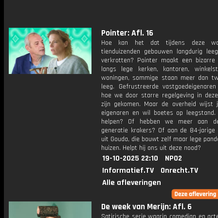
Pointer: Afl. 16
Hoe kan het dat tijdens deze wo
tienduizenden gebouwen langdurig lee
verkrotten? Pointer maakt een bizarre
langs lege kerken, kantoren, winkels
woningen, sommige staan meer dan twi
leeg. Gefrustreerde vastgoedeigenaren 
hoe we door starre regelgeving in dez
zijn gekomen. Maar de overheid wijst j
eigenaren en wil boetes op leegstand.
helpen? Of hebben we meer aan d
generatie krakers? Of aan de 84-jarige
uit Gouda, die bouwt zelf maar lege pan
huizen. Helpt hij ons uit deze nood?
19-10-2025 22:10
NPO2
Informatief.TV
Onrecht.TV
Alle afleveringen
De week van Merijn: Afl. 6
Satirische serie waarin comedian en act