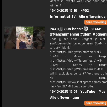
kiezers in Twente weer voor haar haar 
winnen?
19-10-2025 17:10
NPO2
Informatief.TV
Alle afleveringe
RAAD jij ZIJN baan? 🤯 | SLAM!
#Mensenmening #slam #banen
Raad jij zijn baan? Vergeet je nie
YouTube-kanalen te abonneren: SLAM! –
target="_blank"
href="https://bit.ly/YTslamradio">Klik
SLAM! – Music <a target="_
href="https://bit.ly/YTslammusic">Klik
SLAM! – Series <a target="
href="https://bit.ly/YTslamseries">Klik
Wil jij exclusieve content? Volg ons op 
<a target="_bl
href="https://www.instagram.com/slamoff
hier</a> SLAM! Boost Your Life
19-10-2025 17:01
YouTube
Muzi
Alle afleveringen