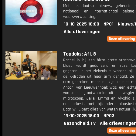
Met het laatste nieuws, gebeurteni
nationaal en internationaal bela
weersverwachting.
19-10-2025 18:00
NPO1
Nieuws.
Alle afleveringen
Topdoks: Afl. 8
Rachel is bij een bizar grote vrachtw
bloed wordt gedoneerd en roze ko
gegeten. In het ziekenhuis worden bij 
de K-draden uit haar arm gehaald. Ze
arm gebroken, maar nu zijn ze niet me
Antoni van Leeuwenhoek was een echt
van toen: hij ontwikkelde uit nieuwsgier
microscoop. Jelle, Emma en Alyshia z
een orkest, met bijzondere blaasinst
Daar wil Elbert alles van weten natuurlijk.
19-10-2025 18:00
NPO3
Gezondheid.TV
Alle afleveringe