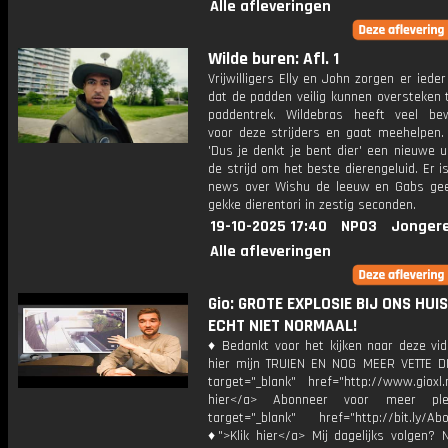
Alle afleveringen
Wilde buren: Afl. 1
Vrijwilligers Elly en John zorgen er ieder
dat de padden veilig kunnen oversteken 
paddentrek. Wildebras heeft veel be
voor deze strijders en gaat meehelpen. 
'Dus je denkt je bent dier' een nieuwe u
de strijd om het beste dierengeluid. Er i
news over Wishu de leeuw en Gabs gee
gekke dierentori in zestig seconden.
19-10-2025 17:40
NPO3
Jonger
Alle afleveringen
Gio: GROTE EXPLOSIE BIJ ONS HUIS!
ECHT NIET NORMAAL!
♦ Bedankt voor het kijken naar deze vid
hier mijn TRUIEN EN NOG MEER VETTE D
target="_blank" href="http://www.gioxl.
hier</a> Abonneer voor meer ple
target="_blank" href="http://bit.ly/Ab
♦">Klik hier</a> Mij dagelijks volgen?