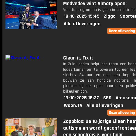
Medvedev wint Almaty open!
Van dit programma is geen informatie be
19-10-2025 15:45
Ziggo
Sporte
Alle afleveringen
Clean it, Fix it
In Zuid-Londen helpt het team een ​​hob
logeerkamer om te toveren tot een lesr
slechts 24 uur en met een beperkt
bouwen ze een handige naaitafel, 
planken bij de open haard en pakk
bijkeuken aan.
19-10-2025 15:37
SBS
Amuseme
Woon.TV
Alle afleveringen
Zappbios: De 10-jarige Eileen hee
autisme en wordt geconfrontee
een schoolreisje, voor haar