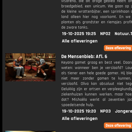
visarend, die dit droge gebied heeft on
broedgebied, een unicum. We gaan op 
de kleine wrattenbijter, een sprinkhaan 
land alleen hier nog voorkomt. En we
planten als grondster en riempjes profi
de zware tanks.
19-10-2025 19:25
NPO2
Natuur.
Alle afleveringen
De Mensenbieb: Afl. 6
Keyano gamet graag en best veel. Daaro
weten: wanneer ben je verslaafd? La
als tiener een hele goede gamer. Hij ble
niet meer zonder gamen te kunnen,
verslaafd. Oliva kan absoluut niet teg
Gelukkig zijn er artsen en verpleegkundi
ziekenhuizen kunnen werken, maar ho
dat? Mishaëla werkt al zeventien j
spoedeisende hulp.
19-10-2025 19:20
NPO3
Jongere
Alle afleveringen