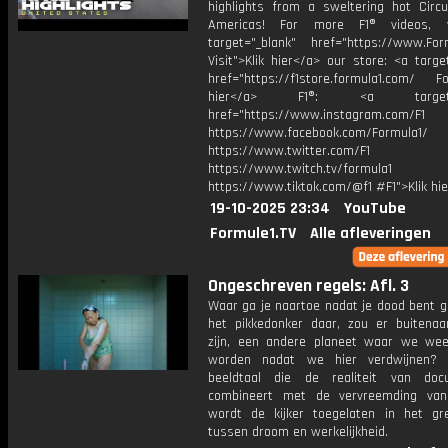
highlights from a sweltering hot Circu
Americas! For more F1® videos, v
target="_blank" href="https://www.For
Visit">Klik hier</a> our store: <a targe
href="https://f1store.formula1.com/ Fol
hier</a> F1®: <a target="_
href="https://www.instagram.com/F1
https://www.facebook.com/Formula1/
https://www.twitter.com/F1
https://www.twitch.tv/formula1
https://www.tiktok.com/@f1 #F1">Klik hi
19-10-2025 23:34
YouTube
Formule1.TV
Alle afleveringen
Ongeschreven regels: Afl. 3
Waar ga je naartoe nadat je dood bent g
het pikkedonker daar, zou er buitenaa
zijn, een andere planeet waar we we
worden nadat we hier verdwijnen?
beeldtaal die de realiteit van doc
combineert met de vervreemding van
wordt de kijker toegelaten in het gr
tussen droom en werkelijkheid.