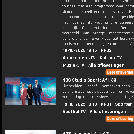
Granados horen. Het Ricciotti Ensembl
tournee met een programma over bom
klimaat en speelt een compositie van Be
Emma van der Schalie duikt in de geschi
het notenschrift, waarna drie zanger
Koninklijk Conservatorium in Den 
voorbeeld van vroege meerstemmig
gehore brengen. Sven Figee laat horen w
fan is van de hedendaagse componist Max
19-10-2025 18:15
NPO2
Amusement.TV
Cultuur.TV
Muziek.TV
Alle afleveringen
NOS Studio Sport: Afl. 33
Livebeelden en/of samenvattinge
belangrijkste sportwedstrijden en -ev
van de dag, met interviews en reportages
19-10-2025 18:10
NPO1
Sporten
Voetbal.TV
Alle afleveringen
NOS Journaal: Afl. 42