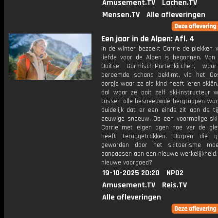
Amusement.TV
Lachen.TV
Mensen.TV
Alle afleveringen
Een jaar in de Alpen: Afl. 4
In de winter bezoekt Carrie de plekken 
liefde voor de Alpen is begonnen. Van 
Duitse Garmisch-Partenkirchen, wa
beroemde schans beklimt, via het Oos
dorpje waar ze als kind heeft leren skiën
dal waar ze ooit zelf ski-instructeur 
tussen alle besneeuwde bergtoppen word
duidelijk dat er een einde zit aan de t
eeuwige sneeuw. Op een voormalige skip
Carrie met eigen ogen hoe ver de glet
heeft teruggetrokken. Dorpen die g
geworden door het skitoerisme moe
aanpassen aan een nieuwe werkelijkheid. 
nieuwe voorgoed?
19-10-2025 20:20
NPO2
Amusement.TV
Reis.TV
Alle afleveringen