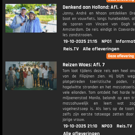
Denkend aan Holland: Afl. 4
Janny, André en Nhaan ontdekken Dr
boot en vouwfiets, langs hunebedden, al
de sporen van Vincent van Gogh i
Amsterdam. De reis eindigt in Coevorde
les zandstrooien.
19-10-2025 21:15
NPO1
Informat
Reis.TV
Alle afleveringen
Reizen Waes: Afl. 7
Tom laat tijdens deze reis een heel an
van de Filipijnen zien. Hij blijft w
platgetreden toeristische paden, 
hagelwitte stranden en het massatoeri
vele eilanden. Tom ontdekt het harde le
miljoenenstad Manila, belandt op een tr
massahuwelijk en leert wat zog
vogelnestsoep is. Als kers op de taart
zelfs zijn eerste tatoeage zetten door
jarige vrouw.
19-10-2025 21:10
NPO3
Reis.TV
Alle afleveringen