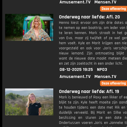
Amusement.TV
Mensen.TV
Onderweg naar liefde: Afl. 20
Henno kiest ervoor om zijn drie dates 
te nemen op een boottrip, om ieder van 
te leren kennen. Mark straalt in het g
van Eva, maar zij twijfelt of ze wel ge
hem voelt. Kyle en Marit krijgen een ni
voorgesteld en ook voor Joris verschij
nieuw iemand. Zijn ontmoeting blijkt b
want de nieuwe date maakt meteen die
en zet zijn zoektocht in een ander licht.
08-12-2025 19:25
NPO3
Amusement.TV
Mensen.TV
Onderweg naar liefde: Afl. 19
Mark is benieuwd of Roxy een likker of 
blijkt te zijn. Kyle heeft moeite zijn aan
te houden tijdens een date met Rik en v
duidelijk verveeld. Bij Marit en Silke v
beslissing en sturen ze een date n
Ondertussen voeren Joris en Janneke ti