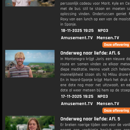
persoonlijk cadeau voor Marit. Kyle en 
met de bus stil te staan en moeten 
oplossing vinden. Ondertussen geniet
Roxy van een lunch op een van de mooist
in Spanje.
18-11-2025 19:25
NPO3
Amusement.TV
Mensen.TV
Onderweg naar liefde: Afl. 6
In Montenegro krijgt Joris een nieuwe da
route en samen vinden ze elkaar mete
diepe meditatie. Henno voelt zich helema
mannelijkheid staan als hij Milou drone-
En in Noord-Spanje krijgt Mark het druk al
ene date nog maar net uitzwaait, en e
date al weer meteen bij hem op de stoep
17-11-2025 19:25
NPO3
Amusement.TV
Mensen.TV
Onderweg naar liefde: Afl. 5
Er breken roerige tijden aan voor de vanli