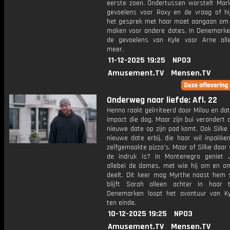
eerste zoen. Ondertussen worstelt Mark
gevoelens voor Roxy en de vraag of hij 
het gesprek met haar moet aangaan om 
maken voor andere dates. In Denemark
de gevoelens van Kyle voor Arne al
meer.
11-12-2025 19:25
NPO3
Amusement.TV
Mensen.TV
Onderweg naar liefde: Afl. 22
Henno raakt geïrriteerd door Milou en dat
impact die dag. Maar zijn bui verandert 
nieuwe date op zijn pad komt. Ook Silke 
nieuwe date erbij, die haar wil inpakke
zelfgemaakte pizza's. Maar of Silke daar
de indruk is? In Montenegro geniet 
allebei de dames, met wie hij om en om
deelt. Dit keer mag Myrthe naast hem 
blijft Sarah alleen achter in haar t
Denemarken loopt het avontuur van Ky
ten einde.
10-12-2025 19:25
NPO3
Amusement.TV
Mensen.TV