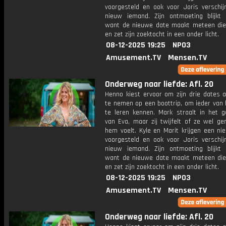
voorgesteld en ook voor Joris verschij
nieuw iemand. Zijn ontmoeting blijkt b
want de nieuwe date maakt meteen die
en zet zijn zoektocht in een ander licht.
08-12-2025 19:25
NPO3
Amusement.TV
Mensen.TV
Onderweg naar liefde: Afl. 20
Henno kiest ervoor om zijn drie dates 
te nemen op een boottrip, om ieder van 
te leren kennen. Mark straalt in het g
van Eva, maar zij twijfelt of ze wel ge
hem voelt. Kyle en Marit krijgen een ni
voorgesteld en ook voor Joris verschij
nieuw iemand. Zijn ontmoeting blijkt b
want de nieuwe date maakt meteen die
en zet zijn zoektocht in een ander licht.
08-12-2025 19:25
NPO3
Amusement.TV
Mensen.TV
Onderweg naar liefde: Afl. 20