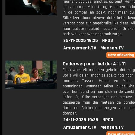
moment dat veel emoties oproept. Henno 
kans om met Milou terug te komen op he
in de camper en zoekt naar meer duide
Silke leert haar nieuwe date beter ken
verrast door zijn ongebruikelijke dieet. Al
haar laatste maaltijd met Joris in Grieke
toch wel voor wat ongemak zorgt.
25-11-2025 19:25
NPO3
Amusement.TV
Mensen.TV
Onderweg naar liefde: Afl. 11
Elisa worstelt met een geheim dat ze 
Joris wil delen, maar ze zoekt nog naar 
moment. Tussen Henno en Milou 
spanningen wanneer Milou duidelijkhe
over hun band en hun plek in de zoekt
liefde. Bij Silke verschijnt een nieuwe
gespierde man die meteen de aandac
Joris en Griekenland zorgen voor e
domper.
24-11-2025 19:25
NPO3
Amusement.TV
Mensen.TV