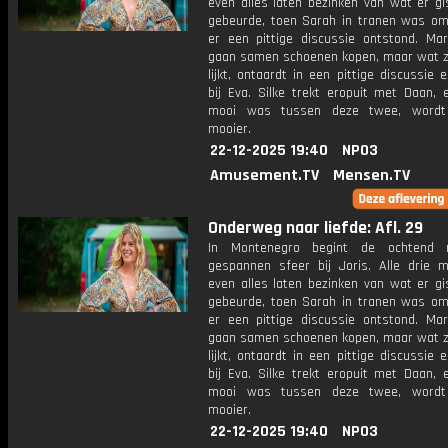
even alles laten bezinken van wat er gi
gebeurde, toen Sarah in tranen was om
er een pittige discussie ontstond. Ma
gaan samen schoenen kopen, maar wat zo
lijkt, ontaardt in een pittige discussie en
bij Eva. Silke trekt eropuit met Daan, 
mooi was tussen deze twee, wordt
mooier.
22-12-2025 19:40
NPO3
Amusement.TV
Mensen.TV
Onderweg naar liefde: Afl. 29
In Montenegro begint de ochtend
gespannen sfeer bij Joris. Alle drie 
even alles laten bezinken van wat er gi
gebeurde, toen Sarah in tranen was om
er een pittige discussie ontstond. Ma
gaan samen schoenen kopen, maar wat zo
lijkt, ontaardt in een pittige discussie en
bij Eva. Silke trekt eropuit met Daan, 
mooi was tussen deze twee, wordt
mooier.
22-12-2025 19:40
NPO3