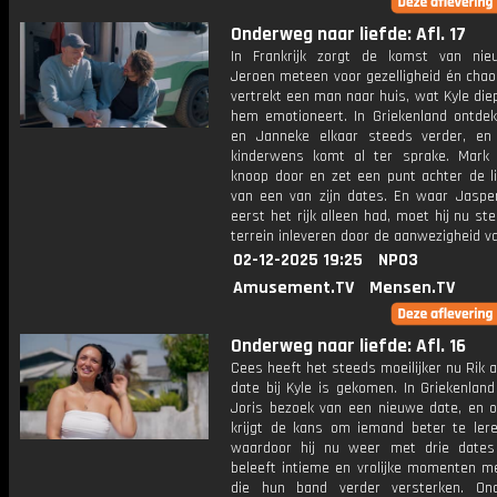
Onderweg naar liefde: Afl. 17
In Frankrijk zorgt de komst van ni
Jeroen meteen voor gezelligheid én chaos
vertrekt een man naar huis, wat Kyle die
hem emotioneert. In Griekenland ontdek
en Janneke elkaar steeds verder, en
kinderwens komt al ter sprake. Mark
knoop door en zet een punt achter de li
van een van zijn dates. En waar Jasper 
eerst het rijk alleen had, moet hij nu s
terrein inleveren door de aanwezigheid v
02-12-2025 19:25
NPO3
Amusement.TV
Mensen.TV
Onderweg naar liefde: Afl. 16
Cees heeft het steeds moeilijker nu Rik 
date bij Kyle is gekomen. In Griekenlan
Joris bezoek van een nieuwe date, en 
krijgt de kans om iemand beter te ler
waardoor hij nu weer met drie dates
beleeft intieme en vrolijke momenten me
die hun band verder versterken. On