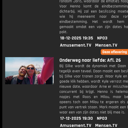
rondom Joris, waardoor de emoties hoog
Voor Henno komt de eindbestemmin
dichterbij. Hij zal een beslissing moe
wie hij meeneemt naar deze rom
eindbestemming. Het wordt hem m
gemaakt omdat een van zijn dates ha
pakt.
18-12-2025 19:35
NPO3
Amusement.TV
Mensen.TV
Onderweg naar liefde: Afl. 26
Bij Silke wordt de dynamiek met Daan
tegelijk even teveel. Daan maakt een besl
bij Silke voor tranen zorgt. Waar Kyle e
goede klik hebben, wordt Kyle verrast m
nieuwe date, waardoor Arne er misschie
concurrent bij krijgt. Henno is helemaa
nopjes met Roos en Milou, maar beg
opeens toch aan Milou te ergeren als 
punt van vertrek staan. Mark maakt een 
waar een van zijn dates niet blij mee is.
17-12-2025 19:30
NPO3
Amusement.TV
Mensen.TV