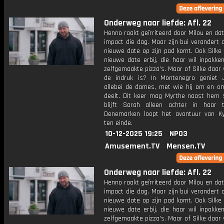
Onderweg naar liefde: Afl. 22
Henno raakt geïrriteerd door Milou en dat
impact die dag. Maar zijn bui verandert 
nieuwe date op zijn pad komt. Ook Silke 
nieuwe date erbij, die haar wil inpakke
zelfgemaakte pizza's. Maar of Silke daar
de indruk is? In Montenegro geniet 
allebei de dames, met wie hij om en om
deelt. Dit keer mag Myrthe naast hem 
blijft Sarah alleen achter in haar t
Denemarken loopt het avontuur van Ky
ten einde.
10-12-2025 19:25
NPO3
Amusement.TV
Mensen.TV
Onderweg naar liefde: Afl. 22
Henno raakt geïrriteerd door Milou en dat
impact die dag. Maar zijn bui verandert 
nieuwe date op zijn pad komt. Ook Silke 
nieuwe date erbij, die haar wil inpakke
zelfgemaakte pizza's. Maar of Silke daar