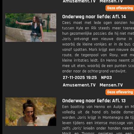
Amusement.TV
Mensen.TV
Onderweg naar liefde: Afl. 14
Cees moet met lede ogen aanzien ho
tussen Kyle en Rik steeds meer toene
hun gezamenlijke passies die hij niet met
Joris ontvangt een nieuwe dame in 
waarbij de kleine vonkjes er in de bus 
vanaf spatten. Mark krijgt een nieuwe da
route, de tegenpool van Roxy, wat m
kleine irritaties leidt. En Henno neemt 
mee uit eten, waarbij de een punten sco
ander naar de achtergrond verdwijnt.
27-11-2025 19:25
NPO3
Amusement.TV
Mensen.TV
Onderweg naar liefde: Afl. 13
Een boottrip van Henno en Aukje en Mi
volledig uit de hand als beide dame
worden. Joris krijgt in Montenegro de tij
leven tijdens een intense massage van E
zelfs Joris' knieën onder handen neemt
Marit en Thomas genieten van een 