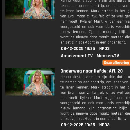
Henno kiest ervoor om zijn drie dates 
te nemen op een boottrip, om ieder van 
te leren kennen. Mark straalt in het g
van Eva, maar zij twijfelt of ze wel ge
hem voelt. Kyle en Marit krijgen een ni
voorgesteld en ook voor Joris verschij
nieuw iemand. Zijn ontmoeting blijkt b
want de nieuwe date maakt meteen die
en zet zijn zoektocht in een ander licht.
08-12-2025 19:25
NPO3
Amusement.TV
Mensen.TV
Onderweg naar liefde: Afl. 20
Henno kiest ervoor om zijn drie dates 
te nemen op een boottrip, om ieder van 
te leren kennen. Mark straalt in het g
van Eva, maar zij twijfelt of ze wel ge
hem voelt. Kyle en Marit krijgen een ni
voorgesteld en ook voor Joris verschij
nieuw iemand. Zijn ontmoeting blijkt b
want de nieuwe date maakt meteen die
en zet zijn zoektocht in een ander licht.
08-12-2025 19:25
NPO3