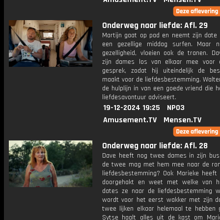
Onderweg naar liefde: Afl. 29
Martijn gaat op pad en neemt zijn date
een gezellige middag surfen. Maar n
gezelligheid, vloeien ook de tranen. D
zijn dames los van elkaar mee voor
gesprek, zodat hij uiteindelijk de be
maakt voor de liefdesbestemming. Walter
de hulplijn in van een goede vriend die h
liefdesavontuur adviseert.
19-12-2024 19:25
NPO3
Amusement.TV
Mensen.TV
Onderweg naar liefde: Afl. 28
Dave heeft nog twee dames in zijn bus
de twee mag met hem mee naar de ro
liefdesbestemming? Ook Marieke heeft
doorgehakt en weet met welke van h
dates ze naar de liefdesbestemming wi
wordt voor het eerst wakker met zijn d
twee lijken elkaar helemaal te hebben 
Sytse haalt alles uit de kast om Mari