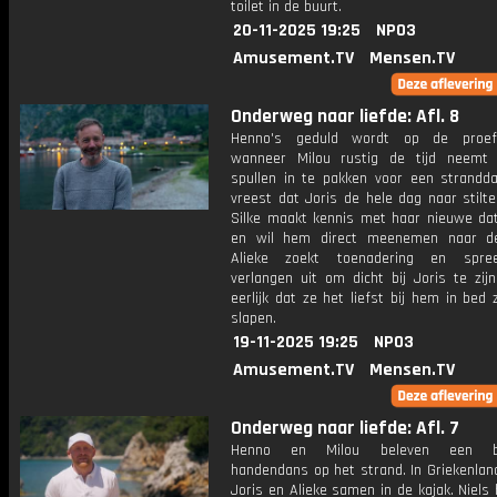
toilet in de buurt.
20-11-2025 19:25
NPO3
Amusement.TV
Mensen.TV
Onderweg naar liefde: Afl. 8
Henno's geduld wordt op de proef
wanneer Milou rustig de tijd neemt
spullen in te pakken voor een stranddag
vreest dat Joris de hele dag naar stilte
Silke maakt kennis met haar nieuwe da
en wil hem direct meenemen naar de
Alieke zoekt toenadering en spre
verlangen uit om dicht bij Joris te zij
eerlijk dat ze het liefst bij hem in bed 
slapen.
19-11-2025 19:25
NPO3
Amusement.TV
Mensen.TV
Onderweg naar liefde: Afl. 7
Henno en Milou beleven een bij
handendans op het strand. In Griekenlan
Joris en Alieke samen in de kajak. Niels