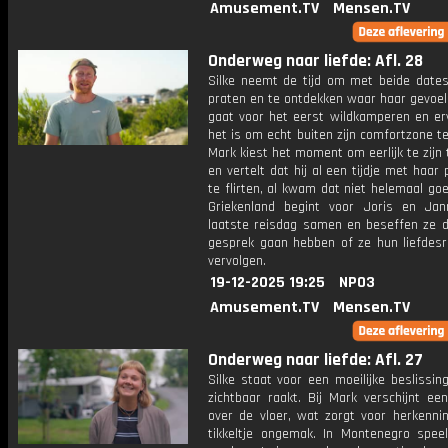
Amusement.TV
Mensen.TV
Onderweg naar liefde: Afl. 28
Silke neemt de tijd om met beide dates
praten en te ontdekken waar haar gevoel 
gaat voor het eerst wildkamperen en er
het is om echt buiten zijn comfortzone t
Mark kiest het moment om eerlijk te zijn
en vertelt dat hij al een tijdje met haar
te flirten, al kwam dat niet helemaal goe
Griekenland begint voor Joris en Ja
laatste reisdag samen en beseffen ze d
gesprek gaan hebben of ze hun liefdesre
vervolgen.
19-12-2025 19:25
NPO3
Amusement.TV
Mensen.TV
Onderweg naar liefde: Afl. 27
Silke staat voor een moeilijke beslissin
zichtbaar raakt. Bij Mark verschijnt ee
over de vloer, wat zorgt voor herkenni
tikkeltje ongemak. In Montenegro speel