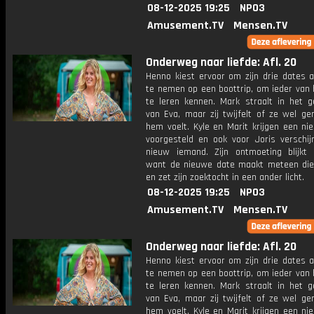
08-12-2025 19:25
NPO3
Amusement.TV
Mensen.TV
Onderweg naar liefde: Afl. 20
Henno kiest ervoor om zijn drie dates 
te nemen op een boottrip, om ieder van 
te leren kennen. Mark straalt in het g
van Eva, maar zij twijfelt of ze wel ge
hem voelt. Kyle en Marit krijgen een ni
voorgesteld en ook voor Joris verschij
nieuw iemand. Zijn ontmoeting blijkt b
want de nieuwe date maakt meteen die
en zet zijn zoektocht in een ander licht.
08-12-2025 19:25
NPO3
Amusement.TV
Mensen.TV
Onderweg naar liefde: Afl. 20
Henno kiest ervoor om zijn drie dates 
te nemen op een boottrip, om ieder van 
te leren kennen. Mark straalt in het g
van Eva, maar zij twijfelt of ze wel ge
hem voelt. Kyle en Marit krijgen een ni