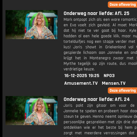
Onderweg naar liefde: Afl. 25
Mark ontpopt zich als een ware romantic
en Eva voelt zich gevleid. Al moet Mark
dat hij niet te ver gaat bij haar. Kyl
hadden al een hele goede klik, maar n
tortelduifjes nog een stapje verder met
kus! Joris showt in Griekenland vol t
gespierde lichaam aan Janneke en and
krijgt het in Montenegro zwaar met
Myrthe tegelijk op zijn route, dus maak
verdrietige keuze.
16-12-2025 19:25
NPO3
Amusement.TV
Mensen.TV
Onderweg naar liefde: Afl. 24
Joris pakt zijn gitaar om voor de
Janneke te spelen en probeert haar da
steun te geven. Henno neemt opnieuw de 
persoonlijke gesprekken met zijn drie d
ontdekken wie er het beste bij hem p
zorgt met meerdere verrassingen dat