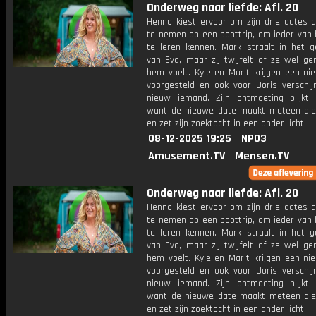
Onderweg naar liefde: Afl. 20
Henno kiest ervoor om zijn drie dates 
te nemen op een boottrip, om ieder van 
te leren kennen. Mark straalt in het g
van Eva, maar zij twijfelt of ze wel ge
hem voelt. Kyle en Marit krijgen een ni
voorgesteld en ook voor Joris verschij
nieuw iemand. Zijn ontmoeting blijkt b
want de nieuwe date maakt meteen die
en zet zijn zoektocht in een ander licht.
08-12-2025 19:25
NPO3
Amusement.TV
Mensen.TV
Onderweg naar liefde: Afl. 20
Henno kiest ervoor om zijn drie dates 
te nemen op een boottrip, om ieder van 
te leren kennen. Mark straalt in het g
van Eva, maar zij twijfelt of ze wel ge
hem voelt. Kyle en Marit krijgen een ni
voorgesteld en ook voor Joris verschij
nieuw iemand. Zijn ontmoeting blijkt b
want de nieuwe date maakt meteen die
en zet zijn zoektocht in een ander licht.