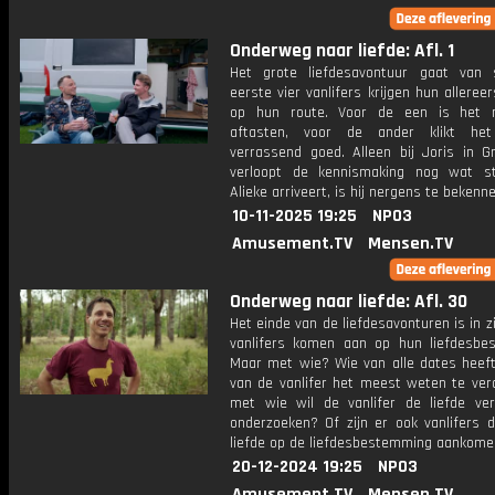
Onderweg naar liefde: Afl. 1
Het grote liefdesavontuur gaat van 
eerste vier vanlifers krijgen hun alleree
op hun route. Voor de een is het 
aftasten, voor de ander klikt he
verrassend goed. Alleen bij Joris in Gr
verloopt de kennismaking nog wat st
Alieke arriveert, is hij nergens te bekenne
10-11-2025 19:25
NPO3
Amusement.TV
Mensen.TV
Onderweg naar liefde: Afl. 30
Het einde van de liefdesavonturen is in z
vanlifers komen aan op hun liefdesbe
Maar met wie? Wie van alle dates heeft
van de vanlifer het meest weten te ver
met wie wil de vanlifer de liefde ve
onderzoeken? Of zijn er ook vanlifers d
liefde op de liefdesbestemming aankom
20-12-2024 19:25
NPO3
Amusement.TV
Mensen.TV