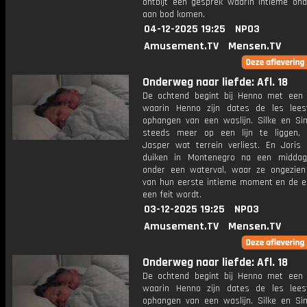
ontbijt een gesprek waarin intieme on
aan bod komen.
04-12-2025 19:25
NPO3
Amusement.TV
Mensen.TV
Onderweg naar liefde: Afl. 18
De ochtend begint bij Henno met een 
waarin Henno zijn dates de les lees
ophangen van een waslijn. Silke en Sim
steeds meer op een lijn te liggen,
Jasper wat terrein verliest. En Joris
duiken in Montenegro na een middag
onder een waterval, waar ze ongezien
van hun eerste intieme moment en de e
een feit wordt.
03-12-2025 19:25
NPO3
Amusement.TV
Mensen.TV
Onderweg naar liefde: Afl. 18
De ochtend begint bij Henno met een 
waarin Henno zijn dates de les lees
ophangen van een waslijn. Silke en Sim