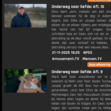
Onderweg naar liefde: Afl. 10
Elisa leert Joris meteen van een an
kennen wanneer hij de dag in Adam
begint. Ook Silke en Jasper komen di
elkaar als ze elkaar tijdens een middagje
het hemd van het lijf vragen. Ond
schrikken Kyle en Cees zich rot als er 
plotseling op de deur wordt geklopt. En 
denkt tijd voor zichzelf te hebben,
plotseling verrast met een nieuwe date.
21-11-2025 19:25
NPO3
Amusement.TV
Mensen.TV
Onderweg naar liefde: Afl. 9
Marit belt haar vriendinnen om te 
waarom zij Niels voor haar kozen. Tusse
Jasper groeit de klik door hun eerlijk
gesprekken. Joris laat Elisa de droomlo
Montenegro zien: het mausoleum. Ondert
bij Henno alles tegen en denkt hij da
teken van boven te krijgen. En Cees ko
tegen zijn nummer twee aan te hikke