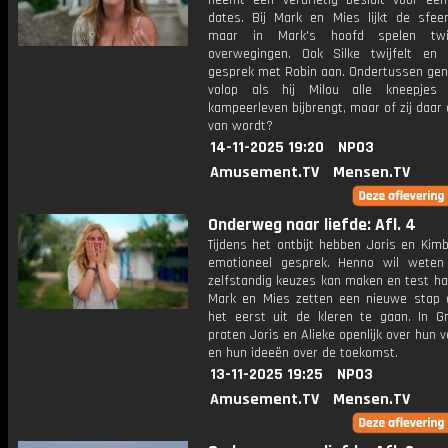
neemt een verdrietig besluit voor een
dates. Bij Mark en Mies lijkt de sfeer 
maar in Mark's hoofd spelen twi
overwegingen. Ook Silke twijfelt en
gesprek met Robin aan. Ondertussen gen
volop als hij Milou alle kneepjes
kampeerleven bijbrengt, maar of zij daar o
van wordt?
14-11-2025 19:20
NPO3
Amusement.TV
Mensen.TV
Onderweg naar liefde: Afl. 4
Tijdens het ontbijt hebben Joris en Kim
emotioneel gesprek. Henno wil weten
zelfstandig keuzes kan maken en test ha
Mark en Mies zetten een nieuwe stap 
het eerst uit de kleren te gaan. In Gr
praten Joris en Alieke openlijk over hun 
en hun ideeën over de toekomst.
13-11-2025 19:25
NPO3
Amusement.TV
Mensen.TV