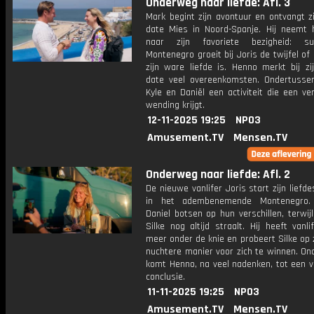
Onderweg naar liefde: Afl. 3
Mark begint zijn avontuur en ontvangt z
date Mies in Noord-Spanje. Hij neemt
naar zijn favoriete bezigheid: su
Montenegro groeit bij Joris de twijfel of
zijn ware liefde is. Henno merkt bij zi
date veel overeenkomsten. Ondertusse
Kyle en Daniël een activiteit die een v
wending krijgt.
12-11-2025 19:25
NPO3
Amusement.TV
Mensen.TV
Onderweg naar liefde: Afl. 2
De nieuwe vanlifer Joris start zijn liefd
in het adembenemende Montenegro.
Daniel botsen op hun verschillen, terwijl
Silke nog altijd straalt. Hij heeft vanl
meer onder de knie en probeert Silke op z
nuchtere manier voor zich te winnen. On
komt Henno, na veel nadenken, tot een v
conclusie.
11-11-2025 19:25
NPO3
Amusement.TV
Mensen.TV