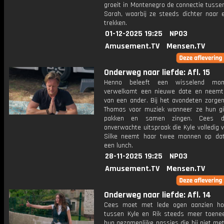
groeit in Montenegro de connectie tusse
Sarah, waarbij ze steeds dichter naar e
trekken.
01-12-2025 19:25
NPO3
Amusement.TV
Mensen.TV
Onderweg naar liefde: Afl. 15
Henno beleeft een wisselend mom
verwelkomt een nieuwe date en neemt
van een ander. Bij het avondeten zorgen
Thomas voor muziek wanneer ze hun git
pakken en samen zingen. Cees d
onverwachte uitspraak die Kyle volledig 
Silke neemt haar twee mannen op dat
een lunch.
28-11-2025 19:25
NPO3
Amusement.TV
Mensen.TV
Onderweg naar liefde: Afl. 14
Cees moet met lede ogen aanzien ho
tussen Kyle en Rik steeds meer toene
hun gezamenlijke passies die hij niet met