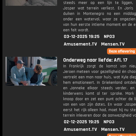
steeds meer op een lijn te liggen,
Jasper wat terrein verliest. En Joris
duiken in Montenegro na een middag
onder een waterval, waar ze ongezien
van hun eerste intieme moment en de e
een feit wordt.
03-12-2025 19:25
NPO3
Amusement.TV
Mensen.TV
Onderweg naar liefde: Afl. 17
In Frankrijk zorgt de komst van ni
Jeroen meteen voor gezelligheid én chaos
vertrekt een man naar huis, wat Kyle die
hem emotioneert. In Griekenland ontdek
en Janneke elkaar steeds verder, en
kinderwens komt al ter sprake. Mark
knoop door en zet een punt achter de li
van een van zijn dates. En waar Jasper 
eerst het rijk alleen had, moet hij nu s
terrein inleveren door de aanwezigheid v
02-12-2025 19:25
NPO3
Amusement.TV
Mensen.TV