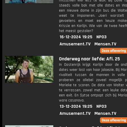
misschien wel iets te leuk. Bij Dave i
steeds volle bak met alle dates en Walt
een nieuwe dame in zijn bus die Walt
weet te imponeren. Joeri worstelt 
gevoelens en moet een keuze make
Krissie en Karlijn. Wie van de twee heeft
het meest gestolen?
16-12-2024 19:25
NPO3
Amusement.TV
Mensen.TV
Onderweg naar liefde: Afl. 25
In Oostenrijk krijgt Karlijn door de an
dates weer last van haar jaloezie. Bij Mar
rivaliteit tussen de mannen in voll
proberen ze allebei zoveel mogelijk p
Marieke te scoren. De date van Walter
te verrassen, zowel met een leuke dat
een exit. En Sytse ontpopt zich bij Mari
ware casanova.
13-12-2024 19:25
NPO3
Amusement.TV
Mensen.TV