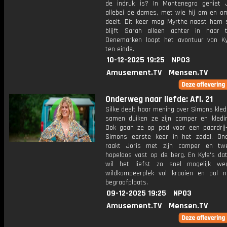
de indruk is? In Montenegro geniet 
allebei de dames, met wie hij om en om
deelt. Dit keer mag Myrthe naast hem 
blijft Sarah alleen achter in haar t
Denemarken loopt het avontuur van Ky
ten einde.
10-12-2025 19:25
NPO3
Amusement.TV
Mensen.TV
Onderweg naar liefde: Afl. 21
Silke deelt haar mening over Simons kledi
samen duiken ze zijn camper en kledin
Ook gaan ze op pad voor een paardrij-
Simons eerste keer in het zadel. On
raakt Joris met zijn camper en tw
hopeloos vast op de berg. En Kyle's da
wil het liefst zo snel mogelijk we
wildkampeerplek vol kraaien en pal 
begraafplaats.
09-12-2025 19:25
NPO3
Amusement.TV
Mensen.TV