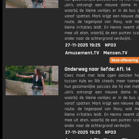
Joris ontvangt een nieuwe dame in 
waarbij de kleine vonkjes er in de bus 
vanaf spatten. Mark krijgt een nieuwe da
route, de tegenpool van Roxy, wat m
kleine irritaties leidt. En Henno neemt 
mee uit eten, waarbij de een punten sco
ander naar de achtergrond verdwijnt.
27-11-2025 19:25
NPO3
Amusement.TV
Mensen.TV
Onderweg naar liefde: Afl. 14
Cees moet met lede ogen aanzien ho
tussen Kyle en Rik steeds meer toene
hun gezamenlijke passies die hij niet met
Joris ontvangt een nieuwe dame in 
waarbij de kleine vonkjes er in de bus 
vanaf spatten. Mark krijgt een nieuwe da
route, de tegenpool van Roxy, wat m
kleine irritaties leidt. En Henno neemt 
mee uit eten, waarbij de een punten sco
ander naar de achtergrond verdwijnt.
27-11-2025 19:25
NPO3