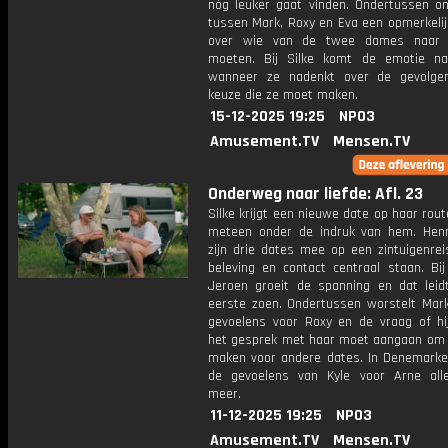
nóg leuker gaat vinden. Ondertussen on
tussen Mark, Roxy en Eva een opmerkelij
over wie van de twee dames naar 
moeten. Bij Silke komt de emotie n
wanneer ze nadenkt over de gevolge
keuze die ze moet maken.
15-12-2025 19:25
NPO3
Amusement.TV
Mensen.TV
Onderweg naar liefde: Afl. 23
Silke krijgt een nieuwe date op haar rout
meteen onder de indruk van hem. He
zijn drie dates mee op een zintuigenrei
beleving en contact centraal staan. Bij
Jeroen groeit de spanning en dat leid
eerste zoen. Ondertussen worstelt Mark
gevoelens voor Roxy en de vraag of hij 
het gesprek met haar moet aangaan om 
maken voor andere dates. In Denemark
de gevoelens van Kyle voor Arne al
meer.
11-12-2025 19:25
NPO3
Amusement.TV
Mensen.TV