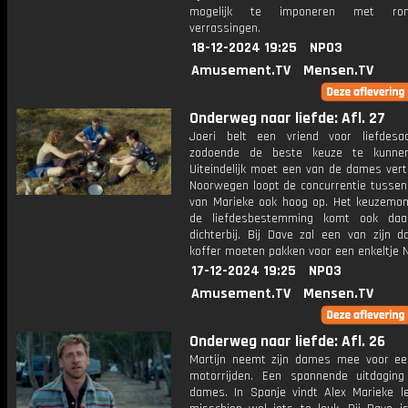
mogelijk te imponeren met roma
verrassingen.
18-12-2024 19:25
NPO3
Amusement.TV
Mensen.TV
Onderweg naar liefde: Afl. 27
Joeri belt een vriend voor liefdes
zodoende de beste keuze te kunne
Uiteindelijk moet een van de dames vert
Noorwegen loopt de concurrentie tussen
van Marieke ook hoog op. Het keuzemo
de liefdesbestemming komt ook daa
dichterbij. Bij Dave zal een van zijn d
koffer moeten pakken voor een enkeltje 
17-12-2024 19:25
NPO3
Amusement.TV
Mensen.TV
Onderweg naar liefde: Afl. 26
Martijn neemt zijn dames mee voor e
motorrijden. Een spannende uitdagin
dames. In Spanje vindt Alex Marieke l