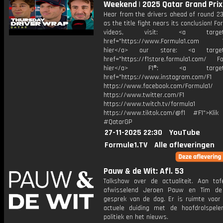
Weekend | 2025 Qatar Grand Prix
Hear from the drivers ahead of round 23
as the title fight nears its conclusion! Fo
videos, visit: <a target="
href="https://www.Formula1.com Vis
hier</a> our store: <a target=
href="https://f1store.formula1.com/ Fol
hier</a> F1®: <a target="_
href="https://www.instagram.com/F1
https://www.facebook.com/Formula1/
https://www.twitter.com/F1
https://www.twitch.tv/formula1
https://www.tiktok.com/@f1 #F1">Klik
#QatarGP
27-11-2025 22:30
YouTube
Formule1.TV
Alle afleveringen
Pauw & de Wit: Afl. 53
Talkshow over de actualiteit. Aan taf
afwisselend Jeroen Pauw en Tim de
gesprek van de dag. Er is ruimte voor
actuele duiding met de hoofdrolspele
politiek en het nieuws.