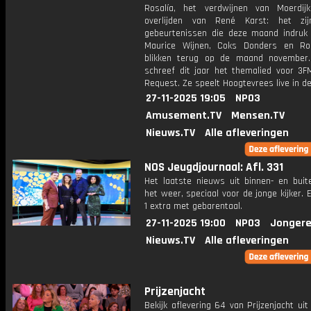
Rosalía, het verdwijnen van Moerdi
overlijden van René Karst: het zij
gebeurtenissen die deze maand indruk
Maurice Wijnen, Coks Donders en R
blikken terug op de maand november
schreef dit jaar het themalied voor 3F
Request. Ze speelt Hoogtevrees live in de
27-11-2025 19:05
NPO3
Amusement.TV
Mensen.TV
Nieuws.TV
Alle afleveringen
NOS Jeugdjournaal: Afl. 331
Het laatste nieuws uit binnen- en buit
het weer, speciaal voor de jonge kijker.
1 extra met gebarentaal.
27-11-2025 19:00
NPO3
Jongere
Nieuws.TV
Alle afleveringen
Prijzenjacht
Bekijk aflevering 64 van Prijzenjacht uit