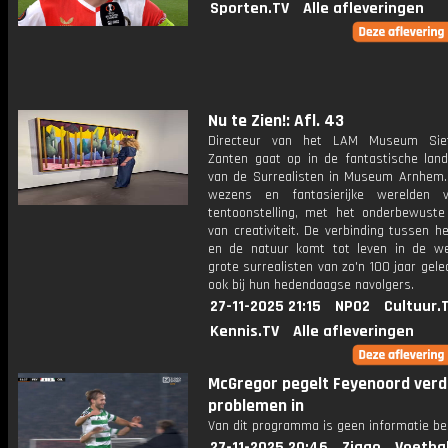
Sporten.TV
Alle afleveringen
Nu te Zien!: Afl. 43
Directeur van het LAM Museum Sie
Zanten gaat op in de fantastische lan
van de Surrealisten in Museum Arnhem
wezens en fantasierijke werelden v
tentoonstelling, met het onderbewuste
van creativiteit. De verbinding tussen h
en de natuur komt tot leven in de w
grote surrealisten van zo'n 100 jaar gel
ook bij hun hedendaagse navolgers.
27-11-2025 21:15
NPO2
Cultuur.
Kennis.TV
Alle afleveringen
McGregor pegelt Feyenoord verd
problemen in
Van dit programma is geen informatie be
27-11-2025 20:46
Ziggo
Voetba