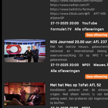
https://www.facebook.com/Formula1/
https://www.twitter.com/F1
https://www.twitch.tv/formula1
https://www.tiktok.com/@f1 #F1">Klik
#QatarGP
27-11-2025 20:00
YouTube
Formule1.TV
Alle afleveringen
NOS Journaal 20.00 uur: Afl. 237
Met het laatste nieuws, gebeurteni
nationaal en internationaal bela
weersverwachting. En op NPO 1 e
gebarentaal.
27-11-2025 20:00
NPO1
Nieuws.
Alle afleveringen
Met het Mes op Tafel: Afl. 52
Kandidaten pokeren met de antwo
vragen. Niet alleen kennis is van be
weinig weet, kan proberen zijn tegensta
te bluffen.