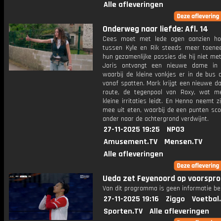
Alle afleveringen
Onderweg naar liefde: Afl. 14
Cees moet met lede ogen aanzien ho
tussen Kyle en Rik steeds meer toene
hun gezamenlijke passies die hij niet met
Joris ontvangt een nieuwe dame in 
waarbij de kleine vonkjes er in de bus 
vanaf spatten. Mark krijgt een nieuwe da
route, de tegenpool van Roxy, wat m
kleine irritaties leidt. En Henno neemt 
mee uit eten, waarbij de een punten sco
ander naar de achtergrond verdwijnt.
27-11-2025 19:25
NPO3
Amusement.TV
Mensen.TV
Alle afleveringen
Ueda zet Feyenoord op voorspro
Van dit programma is geen informatie be
27-11-2025 19:16
Ziggo
Voetbal
Sporten.TV
Alle afleveringen