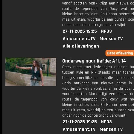
vanaf spatten. Mark krijgt een nieuwe da
route, de tegenpool van Roxy, wat m
kleine irritaties leidt. En Henno neemt 
mee uit eten, waarbij de een punten sco
ander naar de achtergrond verdwijnt.
27-11-2025 19:25
NPO3
Amusement.TV
Mensen.TV
Alle afleveringen
Onderweg naar liefde: Afl. 14
Cees moet met lede ogen aanzien ho
tussen Kyle en Rik steeds meer toene
hun gezamenlijke passies die hij niet met
Joris ontvangt een nieuwe dame in 
waarbij de kleine vonkjes er in de bus 
vanaf spatten. Mark krijgt een nieuwe da
route, de tegenpool van Roxy, wat m
kleine irritaties leidt. En Henno neemt 
mee uit eten, waarbij de een punten sco
ander naar de achtergrond verdwijnt.
27-11-2025 19:25
NPO3
Amusement.TV
Mensen.TV