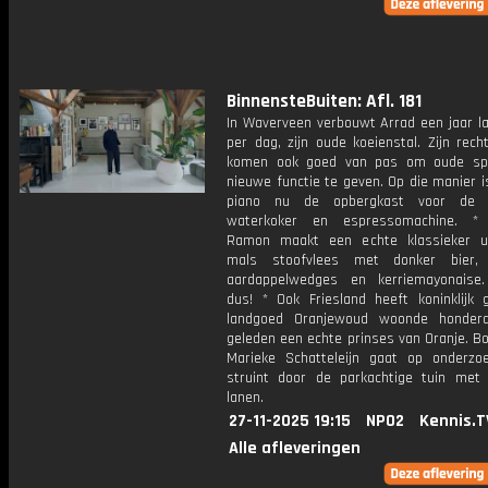
BinnensteBuiten: Afl. 181
In Waverveen verbouwt Arrad een jaar la
per dag, zijn oude koeienstal. Zijn rec
komen ook goed van pas om oude spu
nieuwe functie te geven. Op die manier 
piano nu de opbergkast voor de fr
waterkoker en espressomachine. * 
Ramon maakt een echte klassieker ui
mals stoofvlees met donker bier, 
aardappelwedges en kerriemayonaise
dus! * Ook Friesland heeft koninklijk 
landgoed Oranjewoud woonde honderd
geleden een echte prinses van Oranje. B
Marieke Schatteleijn gaat op onderzo
struint door de parkachtige tuin met 
lanen.
27-11-2025 19:15
NPO2
Kennis.T
Alle afleveringen