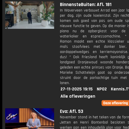
BinnensteBuiten: Afl. 181
In Waverveen verbouwt Arrad een jaar la
per dag, zijn oude koeienstal. Zijn rec
komen ook goed van pas om oude spu
nieuwe functie te geven. Op die manier 
piano nu de opbergkast voor de fr
waterkoker en espressomachine. * 
Ramon maakt een echte klassieker ui
mals stoofvlees met donker bier, 
aardappelwedges en kerriemayonaise
dus! * Ook Friesland heeft koninklijk 
landgoed Oranjewoud woonde honderd
geleden een echte prinses van Oranje. B
Marieke Schatteleijn gaat op onderzo
struint door de parkachtige tuin met 
lanen.
27-11-2025 19:15
NPO2
Kennis.T
Alle afleveringen
Eva: Afl. 53
November stond in het teken van de form
Jetten en Henri Bontenbal besloten
werken aan een inhoudelijk plan voor Ne