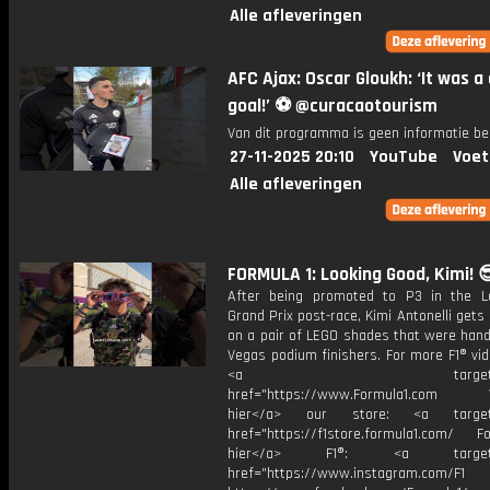
Alle afleveringen
AFC Ajax: Oscar Gloukh: ‘It was a
goal!’ ⚽️ @curacaotourism
Van dit programma is geen informatie be
27-11-2025 20:10
YouTube
Voet
Alle afleveringen
FORMULA 1: Looking Good, Kimi! 
After being promoted to P3 in the 
Grand Prix post-race, Kimi Antonelli gets
on a pair of LEGO shades that were hand
Vegas podium finishers. For more F1® vide
<a target="_bl
href="https://www.Formula1.com Vis
hier</a> our store: <a target=
href="https://f1store.formula1.com/ Fol
hier</a> F1®: <a target="_
href="https://www.instagram.com/F1