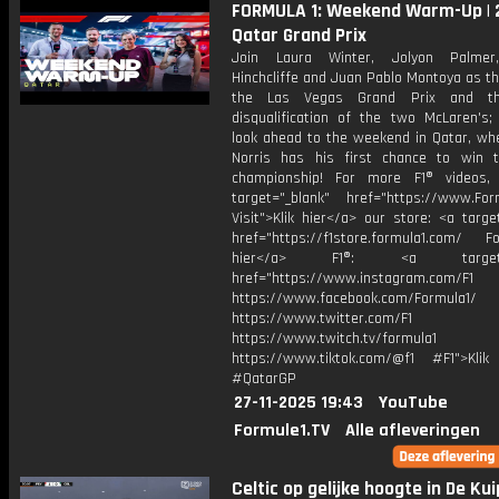
FORMULA 1: Weekend Warm-Up | 
Qatar Grand Prix
Join Laura Winter, Jolyon Palme
Hinchcliffe and Juan Pablo Montoya as t
the Las Vegas Grand Prix and t
disqualification of the two McLaren's;
look ahead to the weekend in Qatar, wh
Norris has his first chance to win 
championship! For more F1® videos, 
target="_blank" href="https://www.For
Visit">Klik hier</a> our store: <a targe
href="https://f1store.formula1.com/ Fol
hier</a> F1®: <a target="_
href="https://www.instagram.com/F1
https://www.facebook.com/Formula1/
https://www.twitter.com/F1
https://www.twitch.tv/formula1
https://www.tiktok.com/@f1 #F1">Klik
#QatarGP
27-11-2025 19:43
YouTube
Formule1.TV
Alle afleveringen
Celtic op gelijke hoogte in De Kui