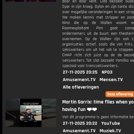
door en door kent. Lida bezoekt oud
Syar in zijn kroeg. Dylan en zijn tante di
over mogelijke veranderingen in een stri
We maken kennis met stripper en paa
Nina die op de Wallen woont en
Raamexploitant Pim gaat sa
ondernemers uit de buurt een theaterr
overnemen. Op de Wallen zijn ook chr
organisaties actief, zoals die van Frits.
sekswerkers om uit het vak te stappen. 
CHAP richt zich juist op de de bezo
sekswerkers. Tot slot bezoekt Yamilka ee
speciaal voor transsekswerkers.
27-11-2025 20:25
NPO3
Amusement.TV
Mensen.TV
Alle afleveringen
Martin Garrix: time flies when yo
having fun ❤️❤️
Van dit programma is geen informatie be
27-11-2025 20:22
YouTube
Amusement.TV
Muziek.TV