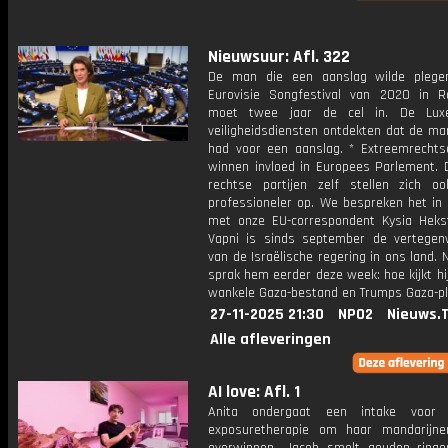
Nieuwsuur: Afl. 322
De man die een aanslag wilde plege
Eurovisie Songfestival van 2020 in R
moet twee jaar de cel in. De Lux
veiligheidsdiensten ontdekten dat de ma
had voor een aanslag. * Extreemrechtse
winnen invloed in Europees Parlement. D
rechtse partijen zelf stellen zich o
professioneler op. We bespreken het in 
met onze EU-correspondent Kysia Hekst
Vapni is sinds september de vertegen
van de Israëlische regering in ons land.
sprak hem eerder deze week: hoe kijkt hi
wankele Gaza-bestand en Trumps Gaza-p
27-11-2025 21:30
NPO2
Nieuws.
Alle afleveringen
AI love: Afl. 1
Anita ondergaat een intake voor 
exposuretherapie om haar mandarijne