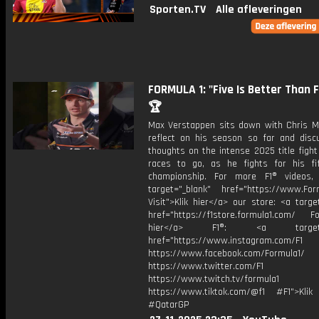
Sporten.TV
Alle afleveringen
FORMULA 1: "Five Is Better Than 
🏆
Max Verstappen sits down with Chris M
reflect on his season so far and disc
thoughts on the intense 2025 title figh
races to go, as he fights for his fi
championship. For more F1® videos, 
target="_blank" href="https://www.For
Visit">Klik hier</a> our store: <a targe
href="https://f1store.formula1.com/ Fol
hier</a> F1®: <a target="_
href="https://www.instagram.com/F1
https://www.facebook.com/Formula1/
https://www.twitter.com/F1
https://www.twitch.tv/formula1
https://www.tiktok.com/@f1 #F1">Klik
#QatarGP