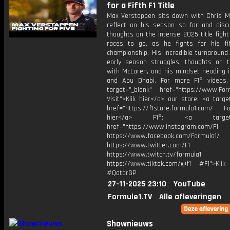
for a Fifth F1 Title
Max Verstappen sits down with Chris M
reflect on his season so far and disc
thoughts on the intense 2025 title figh
races to go, as he fights for his fi
championship. His incredible turnaround
early season struggles, thoughts on t
with McLaren, and his mindset heading i
and Abu Dhabi. For more F1® videos, 
target="_blank" href="https://www.For
Visit">Klik hier</a> our store: <a targe
href="https://f1store.formula1.com/ Fol
hier</a> F1®: <a target="_
href="https://www.instagram.com/F1
https://www.facebook.com/Formula1/
https://www.twitter.com/F1
https://www.twitch.tv/formula1
https://www.tiktok.com/@f1 #F1">Klik
#QatarGP
27-11-2025 23:10
YouTube
Formule1.TV
Alle afleveringen
Shownieuws