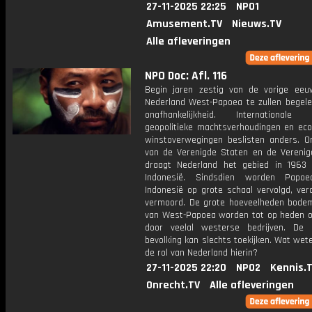
27-11-2025 22:25
NPO1
Amusement.TV
Nieuws.TV
Alle afleveringen
NPO Doc: Afl. 116
Begin jaren zestig van de vorige eeu
Nederland West-Papoea te zullen begele
onafhankelijkheid. Internationale 
geopolitieke machtsverhoudingen en ec
winstoverwegingen beslisten anders. O
van de Verenigde Staten en de Verenig
draagt Nederland het gebied in 1963
Indonesië. Sindsdien worden Papoe
Indonesië op grote schaal vervolgd, ver
vermoord. De grote hoeveelheden bode
van West-Papoea worden tot op heden 
door veelal westerse bedrijven. De
bevolking kan slechts toekijken. Wat we
de rol van Nederland hierin?
27-11-2025 22:20
NPO2
Kennis.
Onrecht.TV
Alle afleveringen