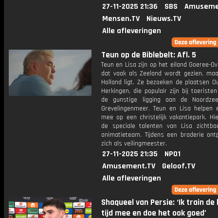
27-11-2025 21:36
SBS
Amuseme
Mensen.TV
Nieuws.TV
Alle afleveringen
Teun op de Biblebelt: Afl. 5
Teun en Lisa zijn op het eiland Goeree-Ov
dat vaak als Zeeland wordt gezien, maar
Holland ligt. Ze bezoeken de plaatsen O
Herkingen, die populair zijn bij toerist
de gunstige ligging aan de Noordze
Grevelingenmeer. Teun en Lisa helpen 
mee op een christelijk vakantiepark. Hi
de speciale talenten van Lisa zichtba
animatieteam. Tijdens een braderie ont
zich als veilingmeester.
27-11-2025 21:35
NPO1
Amusement.TV
Geloof.TV
Alle afleveringen
Shaqueel van Persie: ‘Ik train de
tijd mee en doe het ook goed’