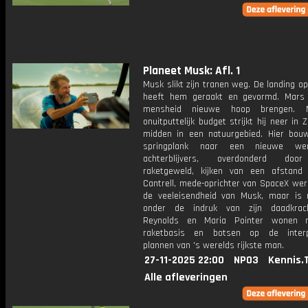
Planeet Musk: Afl. 1
Musk slikt zijn tranen weg. De landing 
heeft hem geraakt en gevormd. Mars
mensheid nieuwe hoop brengen. 
onuitputtelijk budget strijkt hij neer in Z
midden in een natuurgebied. Hier bouwt
springplank naar een nieuwe we
achterblijvers, overdonderd doo
raketgeweld, kijken van een afstand
Cantrell, mede-oprichter van SpaceX wer
de veeleisendheid van Musk, maar is n
onder de indruk van zijn daadkrach
Reynolds en Maria Pointer wonen 
raketbasis en botsen op de interpl
plannen van 's werelds rijkste man.
27-11-2025 22:00
NPO3
Kennis.
Alle afleveringen