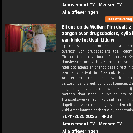
Amusement.TV
Mensen.TV
Alle afleveringen
Bij ons op de Wallen: Pim deelt zi
zorgen over drugsdealers, Kylie
een kink-festival, Lida w
Op de Wallen neemt de laatste ma
overlast van drugsdealers toe. Raame
Pim deelt zijn ervaringen én zorgen. Ky
danslessen om zich zekerder te voele
haar optredens en brengt deze direct in pr
een kinkfestival in Zeeland. Het is
Amsterdam en Lida wordt do
verzorgingshuis gekroond tot koningin. 
liedje zingen voor alle bewoners en rij
meteen door naar De Wallen om te 
Transsekswerker Yamilka geeft een inkijk
dagelijkse werk en nodigt vrienden uit
Zuid-Amerikaanse barbecue bij haar thuis
20-11-2025 20:25
NPO3
Amusement.TV
Mensen.TV
Alle afleveringen