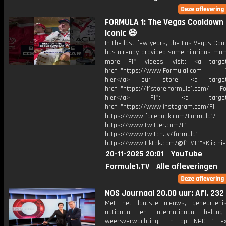
FORMULA 1: The Vegas Cooldown 
Iconic 😆
In the last few years, the Las Vegas Co
has already provided some hilarious mom
more F1® videos, visit: <a target=
href="https://www.Formula1.com Vis
hier</a> our store: <a target=
href="https://f1store.formula1.com/ Fol
hier</a> F1®: <a target="_
href="https://www.instagram.com/F1
https://www.facebook.com/Formula1/
https://www.twitter.com/F1
https://www.twitch.tv/formula1
https://www.tiktok.com/@f1 #F1">Klik hi
20-11-2025 20:01
YouTube
Formule1.TV
Alle afleveringen
NOS Journaal 20.00 uur: Afl. 232
Met het laatste nieuws, gebeurteni
nationaal en internationaal bela
weersverwachting. En op NPO 1 e