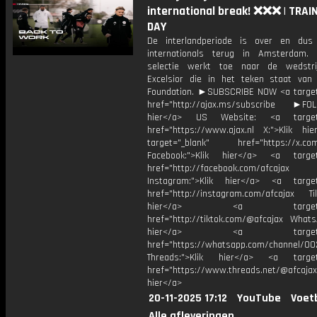
international break! ❌❌❌ | TRAI
DAY
De interlandperiode is over en dus 
internationals terug in Amsterdam.
selectie werkt toe naar de wedstri
Excelsior die in het teken staat van
Foundation. ►SUBSCRIBE NOW <a target
href="http://ajax.ms/subscribe ►FOL
hier</a> US Website: <a target=
href="https://www.ajax.nl X:">Klik hi
target="_blank" href="https://x.co
Facebook:">Klik hier</a> <a target
href="http://facebook.com/afcajax
Instagram:">Klik hier</a> <a target
href="http://instagram.com/afcajax TikT
hier</a> <a target="_
href="http://tiktok.com/@afcajax WhatsA
hier</a> <a target="_
href="https://whatsapp.com/channel/
Threads:">Klik hier</a> <a target=
href="https://www.threads.net/@afcajax
hier</a>
20-11-2025 17:12
YouTube
Voet
Alle afleveringen