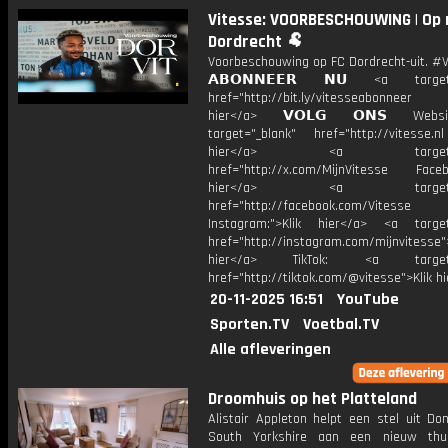
Vitesse: VOORBESCHOUWING | Op 
Dordrecht 🐏
Voorbeschouwing op FC Dordrecht-uit. #
𝗔𝗕𝗢𝗡𝗡𝗘𝗘𝗥 𝗡𝗨 <a target=
href="http://bit.ly/vitesseabonnee
hier</a> 𝗩𝗢𝗟𝗚 𝗢𝗡𝗦 Webs
target="_blank" href="http://vitesse.nl
hier</a> <a target="_
href="http://x.com/MijnVitesse Facebo
hier</a> <a target="_
href="http://facebook.com/Vitesse
Instagram:">Klik hier</a> <a target
href="http://instagram.com/mijnvitesse">
hier</a> TikTok: <a target="
href="http://tiktok.com/@vitesse">Klik h
20-11-2025 16:51
YouTube
Sporten.TV
Voetbal.TV
Alle afleveringen
Droomhuis op het Platteland
Alistair Appleton helpt een stel uit Do
South Yorkshire aan een nieuw thu