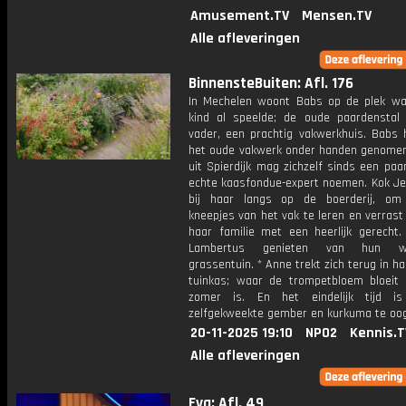
Amusement.TV
Mensen.TV
Alle afleveringen
BinnensteBuiten: Afl. 176
In Mechelen woont Babs op de plek wa
kind al speelde; de oude paardenstal
vader, een prachtig vakwerkhuis. Babs h
het oude vakwerk onder handen genomen
uit Spierdijk mag zichzelf sinds een paa
echte kaasfondue-expert noemen. Kok Je
bij haar langs op de boerderij, om
kneepjes van het vak te leren en verras
haar familie met een heerlijk gerecht. 
Lambertus genieten van hun wee
grassentuin. * Anne trekt zich terug in 
tuinkas; waar de trompetbloem bloeit 
zomer is. En het eindelijk tijd 
zelfgekweekte gember en kurkuma te oo
20-11-2025 19:10
NPO2
Kennis.T
Alle afleveringen
Eva: Afl. 49