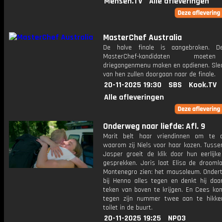
Mensen.TV
Alle afleveringen
MasterChef Australia
De halve finale is aangebroken. 
MasterChef-kandidaten moet
driegangenmenu maken en opdienen. Sle
van hen zullen doorgaan naar de finale.
20-11-2025 19:30
SBS
Kook.TV
Alle afleveringen
Onderweg naar liefde: Afl. 9
Marit belt haar vriendinnen om te 
waarom zij Niels voor haar kozen. Tusse
Jasper groeit de klik door hun eerlijk
gesprekken. Joris laat Elisa de droomlo
Montenegro zien: het mausoleum. Ondert
bij Henno alles tegen en denkt hij da
teken van boven te krijgen. En Cees ko
tegen zijn nummer twee aan te hikke
toilet in de buurt.
20-11-2025 19:25
NPO3