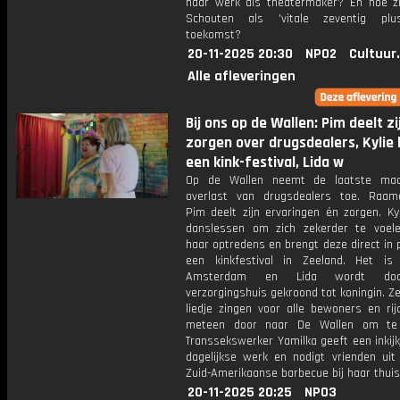
haar werk als theatermaker? En hoe zi
Schouten als 'vitale zeventig plu
toekomst?
20-11-2025 20:30
NPO2
Cultuur
Alle afleveringen
Bij ons op de Wallen: Pim deelt zi
zorgen over drugsdealers, Kylie
een kink-festival, Lida w
Op de Wallen neemt de laatste ma
overlast van drugsdealers toe. Raame
Pim deelt zijn ervaringen én zorgen. Ky
danslessen om zich zekerder te voele
haar optredens en brengt deze direct in pr
een kinkfestival in Zeeland. Het is
Amsterdam en Lida wordt do
verzorgingshuis gekroond tot koningin. 
liedje zingen voor alle bewoners en rij
meteen door naar De Wallen om te 
Transsekswerker Yamilka geeft een inkijk
dagelijkse werk en nodigt vrienden uit
Zuid-Amerikaanse barbecue bij haar thuis
20-11-2025 20:25
NPO3