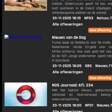
habitat. Ondertussen geeft hij tips ov
kunt overleven in de meest afgelegen,
onherbergzame plekken op de wereld.
20-11-2025 18:10
NPO3
Natuur.
Alle afleveringen
Nieuws van de Dag
Trump jaagt op Nodelprijs voor de vrede
Rekenkamer reisde EU-geld voor voe
Afrika achterna. Hoe vaak gaat het nou
bij de NS? Jonge ondernemer opent tab
in Duitsland.
20-11-2025 18:05
SBS
Nieuws.T
Alle afleveringen
NOS Journaal: Afl. 234
Met het laatste nieuws, gebeurteni
nationaal en internationaal bela
weersverwachting.
20-11-2025 18:00
NPO1
Nieuws.
Alle afleveringen