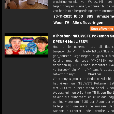
prachtige valleien van Wales. Hij moet
tegen hoogtes kunnen, wanneer hij de vri
van het lokale bergreddingsteam ontmoet
20-11-2025 16:50
SBS
Amuseme
Woon.TV
Alle afleveringen
vThorben: NIEUWSTE Pokemon S
OPENEN Met JESSY!
Haal al je pokemon tcg bij flashc
target="_blank" href="https://flash-c
gad_source=1 #gekregen Krijg">Klik hi
Korting met de code VTHORBEN op
aankopen bij REDUX voor Computers + Ac
<a target="_blank" href="https://reduxg
ref=vthorbenyt #Partner Bu
vThorbenyt@gmail.com Bedankt">Klik hier
het kijken naar NIEUWSTE Pokemon S
Met JESSY! In deze video speel ik 
@JessyKnijn en @Santino_YT! Ik ben Thor
bekend als "vThorben" en ik upload dage
gaming video om 16:30 uur. Abonneer e
belletje aan om niets te missen! Geb
Support a Creator Code! Fortnite: vTho