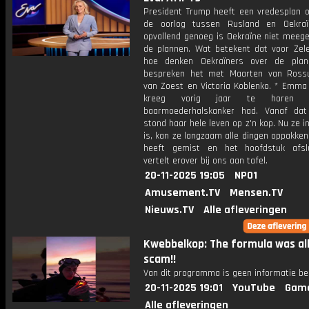
President Trump heeft een vredesplan o
de oorlog tussen Rusland en Oekraï
opvallend genoeg is Oekraïne niet meeg
de plannen. Wat betekent dat voor Zel
hoe denken Oekraïners over de pla
bespreken het met Maarten van Ross
van Zoest en Victoria Koblenko. * Emma
kreeg vorig jaar te horen 
baarmoederhalskanker had. Vanaf da
stond haar hele leven op z'n kop. Nu ze i
is, kan ze langzaam alle dingen oppakken
heeft gemist en het hoofdstuk afsl
vertelt erover bij ons aan tafel.
20-11-2025 19:05
NPO1
Amusement.TV
Mensen.TV
Nieuws.TV
Alle afleveringen
Kwebbelkop: The formula was all
scam!!
Van dit programma is geen informatie be
20-11-2025 19:01
YouTube
Gam
Alle afleveringen