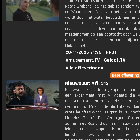
Teun en Lisa bezoeken een stukje Bibleb
Noord-Brabant ligt, het gebied rondom 
en Woudrichem. Veel van het leven in d
wordt door het water bepaald. Teun en Li
gast bij een gezin van binnenvaartsch
ervaren het echte leven aan boord. Ook 
meegenomen op een boottocht door De 
met een gids die ook een ander bijzond
blijkt te hebben.
20-11-2025 21:35
NPO1
Amusement.TV
Geloof.TV
Alle afleveringen
Nieuwsuur: Afl. 315
Nieuwsuur keek de afgelopen maande
een experiment met AI Agents die v
mensen taken en zelfs hele banen ov
overnemen. Maken de digitale werkn
grote beloftes waar? Te gast is ING-hoo
Marieke Blom.* De Verenigde State
samen met Rusland aan een nieuw plan
leiden tot een wapenstilstand in Oekr
laatste nieuws van onze correspond