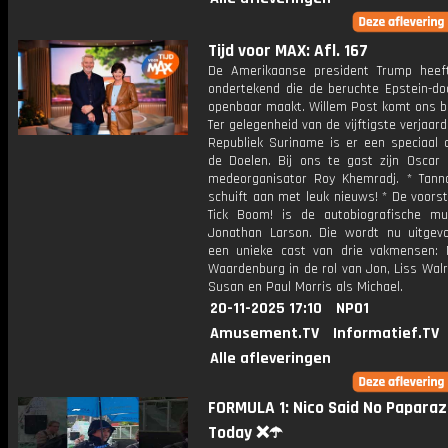
Tijd voor MAX: Afl. 167
De Amerikaanse president Trump hee
ondertekend die de beruchte Epstein-d
openbaar maakt. Willem Post komt ons bi
Ter gelegenheid van de vijftigste verjaar
Republiek Suriname is er een speciaal c
de Doelen. Bij ons te gast zijn Oscar 
medeorganisator Roy Khemradj. * Tann
schuift aan met leuk nieuws! * De voorste
Tick Boom! is de autobiografische mu
Jonathan Larson. Die wordt nu uitgev
een unieke cast van drie vakmensen: 
Waardenburg in de rol van Jon, Liss Wal
Susan en Paul Morris als Michael.
20-11-2025 17:10
NPO1
Amusement.TV
Informatief.TV
Alle afleveringen
FORMULA 1: Nico Said No Paparaz
Today ❌☂️