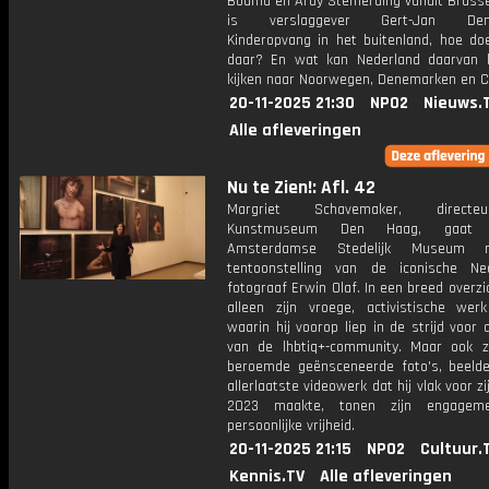
Bouma en Ardy Stemerding vanuit Brussel
is verslaggever Gert-Jan Denn
Kinderopvang in het buitenland, hoe do
daar? En wat kan Nederland daarvan 
kijken naar Noorwegen, Denemarken en 
20-11-2025 21:30
NPO2
Nieuws.
Alle afleveringen
Nu te Zien!: Afl. 42
Margriet Schavemaker, direct
Kunstmuseum Den Haag, gaat
Amsterdamse Stedelijk Museum 
tentoonstelling van de iconische Ne
fotograaf Erwin Olaf. In een breed overzic
alleen zijn vroege, activistische wer
waarin hij voorop liep in de strijd voor 
van de lhbtiq+-community. Maar ook zi
beroemde geënsceneerde foto's, beeld
allerlaatste videowerk dat hij vlak voor zi
2023 maakte, tonen zijn engagem
persoonlijke vrijheid.
20-11-2025 21:15
NPO2
Cultuur.
Kennis.TV
Alle afleveringen