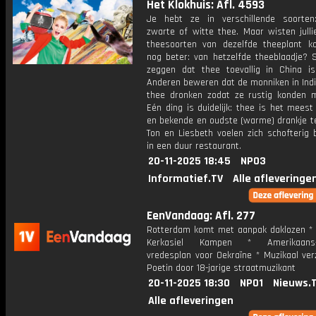
Het Klokhuis: Afl. 4593
Je hebt ze in verschillende soorten
zwarte of witte thee. Maar wisten julli
theesoorten van dezelfde theeplant 
nog beter: van hetzelfde theeblaadje?
zeggen dat thee toevallig in China is
Anderen beweren dat de monniken in Indi
thee dronken zodat ze rustig konden m
Eén ding is duidelijk: thee is het meest
en bekende en oudste (warme) drankje te
Ton en Liesbeth voelen zich schofterig 
in een duur restaurant.
20-11-2025 18:45
NPO3
Informatief.TV
Alle afleveringe
EenVandaag: Afl. 277
Rotterdam komt met aanpak daklozen * 
Kerkasiel Kampen * Amerikaans-
vredesplan voor Oekraïne * Muzikaal ver
Poetin door 18-jarige straatmuzikant
20-11-2025 18:30
NPO1
Nieuws.
Alle afleveringen