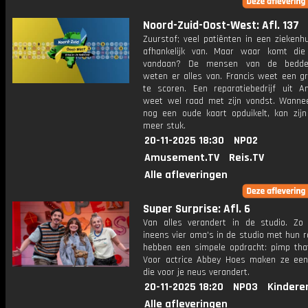
Noord-Zuid-Oost-West: Afl. 137
Zuurstof; veel patiënten in een ziekenhu
afhankelijk van. Maar waar komt die
vandaan? De mensen van de bedden
weten er alles van. Francis weet een gr
te scoren. Een reparatiebedrijf uit 
weet wel raad met zijn vondst. Wannee
nog een oude kaart opduikelt, kan zijn
meer stuk.
20-11-2025 18:30
NPO2
Amusement.TV
Reis.TV
Alle afleveringen
Super Surprise: Afl. 6
Van alles verandert in de studio. Zo
ineens vier oma's in de studio met hun rol
hebben een simpele opdracht: pimp that 
Voor actrice Abbey Hoes maken ze een
die voor je neus verandert.
20-11-2025 18:20
NPO3
Kindere
Alle afleveringen