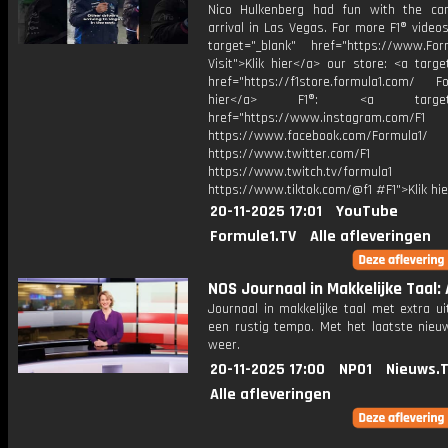
Nico Hulkenberg had fun with the c
arrival in Las Vegas. For more F1® videos,
target="_blank" href="https://www.For
Visit">Klik hier</a> our store: <a targe
href="https://f1store.formula1.com/ Fol
hier</a> F1®: <a target="_
href="https://www.instagram.com/F1
https://www.facebook.com/Formula1/
https://www.twitter.com/F1
https://www.twitch.tv/formula1
https://www.tiktok.com/@f1 #F1">Klik hi
20-11-2025 17:01
YouTube
Formule1.TV
Alle afleveringen
NOS Journaal in Makkelijke Taal: 
Journaal in makkelijke taal met extra ui
een rustig tempo. Met het laatste nieu
weer.
20-11-2025 17:00
NPO1
Nieuws.
Alle afleveringen