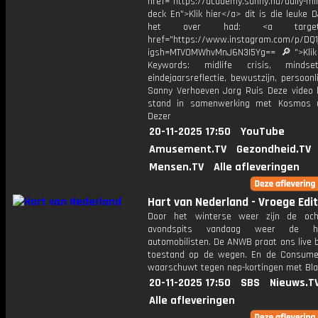
href="https://academy.sanny.nu/daily-mi
deck En">Klik hier</a> dit is die leuke 
het over had: <a target="_
href="https://www.instagram.com/p/DQ
igsh=MTV0MWhvMnJ6N3I5Yg== 🔎">Klik
Keywords: midlife crisis, minds
eindejaarsreflectie, bewustzijn, persoonli
Sanny Verhoeven Jorg Ruis Deze video
stand in samenwerking met Kosmos u
Dezer
20-11-2025 17:50
YouTube
Amusement.TV
Gezondheid.TV
Mensen.TV
Alle afleveringen
Hart van Nederland - Vroege Edit
Door het winterse weer zijn de och
avondspits vandaag weer de h
automobilisten. De ANWB praat ons live b
toestand op de wegen. En de Consum
waarschuwt tegen nep-kortingen met Blac
20-11-2025 17:50
SBS
Nieuws.T
Alle afleveringen