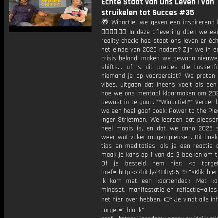
Echte Staat van Ons Leven | Van
struikelen tot Succes #35
🎁 Winactie: we geven een inspirerend
👇🏻👇🏻👇🏻 In deze aflevering doen we ee
reality check: hoe staat ons leven er éc
het einde van 2025 nadert? Zijn we in e
crisis beland, maken we gewoon nieuwe
shifts… of is dit precies die tussen
niemand je op voorbereidt? We praten
vibes, uitgaan dat ineens voelt als een
hoe we ons mentaal klaarmaken om 202
bewust in te gaan. **Winactie!!** Verder
we een heel gaaf boek: Power to the Ple
Inger Strietman. We leerden dat pleasen
heel moois is, en dat we anno 2025
weer wat vaker mogen pleasen. Dit boek 
tips en meditaties, als je een reactie 
maak je kans op 1 van de 3 boeken om t
Of je besteld hem hier: <a target=
href="https://bit.ly/48ltyS5 ✨">Klik hi
ik kom met een kaartendeck! Met ka
mindset, manifestatie en reflectie—alle
het hier over hebben. 👉 Je vindt alle inf
target="_blank"