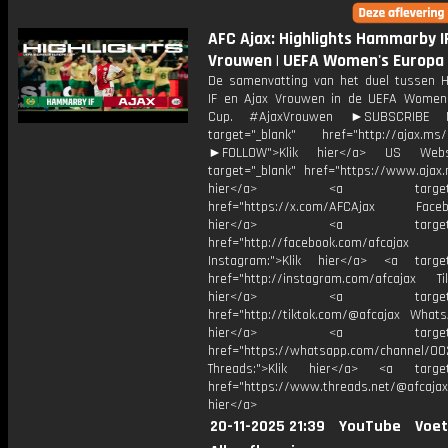
AFC Ajax: Highlights Hammarby IF
Vrouwen | UEFA Women's Europa
De samenvatting van het duel tussen
IF en Ajax Vrouwen in de UEFA Women
Cup. #AjaxVrouwen ►SUBSCRIBE
target="_blank" href="http://ajax.ms/
►FOLLOW">Klik hier</a> US Webs
target="_blank" href="https://www.ajax.n
hier</a> <a target="_
href="https://x.com/AFCAjax Facebo
hier</a> <a target="_
href="http://facebook.com/afcajax
Instagram:">Klik hier</a> <a target
href="http://instagram.com/afcajax TikT
hier</a> <a target="_
href="http://tiktok.com/@afcajax WhatsA
hier</a> <a target="_
href="https://whatsapp.com/channel/
Threads:">Klik hier</a> <a target=
href="https://www.threads.net/@afcajax
hier</a>
20-11-2025 21:39
YouTube
Voet