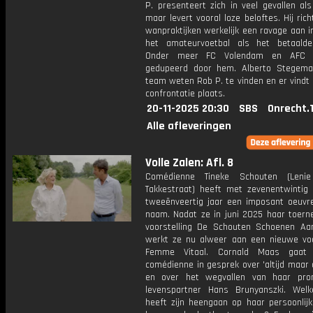
P. presenteert zich in veel gevallen al
maar levert vooral loze beloftes. Hij rich
wanpraktijken werkelijk een ravage aan i
het amateurvoetbal als het betaalde
Onder meer FC Volendam en AFC A
gedupeerd door hem. Alberto Stegema
team weten Rob P. te vinden en er vindt
confrontatie plaats.
20-11-2025 20:30
SBS
Onrecht.
Alle afleveringen
Volle Zalen: Afl. 8
Comédienne Tineke Schouten (Leni
Takkestraat) heeft met zevenentwintig
tweeënveertig jaar een imposant oeuvr
naam. Nadat ze in juni 2025 haar toern
voorstelling De Schouten Schoenen Aan
werkt ze nu alweer aan een nieuwe voor
Femme Vitaal. Cornald Maas gaa
comédienne in gesprek over 'altijd maar
en over het wegvallen van haar pro
levenspartner Hans Brunyanszki. Welk
heeft zijn heengaan op haar persoonlijk