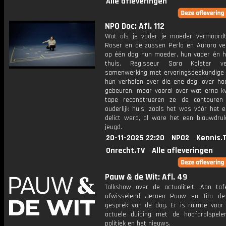
Alle afleveringen
NPO Doc: Afl. 112
Wat als je vader je moeder vermoord
Roser en de zussen Perla en Aurora ver
op één dag hun moeder, hun vader én hu
thuis. Regisseur Sara Kolster ve
samenwerking met ervaringsdeskundige 
hun verhalen over die ene dag, over ho
gebeuren, maar vooral over wat erna 
tape reconstrueren ze de contouren
ouderlijk huis, zoals het was vóór het 
delict werd, al ware het een blauwdru
jeugd.
20-11-2025 22:20
NPO2
Kennis.
Onrecht.TV
Alle afleveringen
Pauw & de Wit: Afl. 49
Talkshow over de actualiteit. Aan taf
afwisselend Jeroen Pauw en Tim de
gesprek van de dag. Er is ruimte voor
actuele duiding met de hoofdrolspele
politiek en het nieuws.