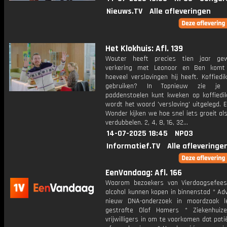
Nieuws.TV
Alle afleveringen
Het Klokhuis: Afl. 139
Wouter heeft precies tien jaar ge
verkering met Leonoor en Ben komt 
hoeveel verslavingen hij heeft. Koffied
gebruiken? In Topnieuw zie je
paddenstoelen kunt kweken op koffiedik
wordt het woord 'verslaving' uitgelegd. 
Wonder kijken we hoe snel iets groeit als 
verdubbelen. 2, 4, 8, 16, 32...
14-07-2025 18:45
NPO3
Informatief.TV
Alle afleveringe
EenVandaag: Afl. 166
Waarom bezoekers van Vierdaagsefee
alcohol kunnen kopen in binnenstad * Ad
nieuw DNA-onderzoek in moordzaak l
gestrafte Olaf Hamers * Ziekenhuiz
vrijwilligers in om te voorkomen dat pat