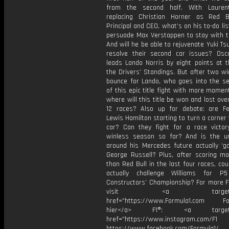
from the second half. With Lauren
replacing Christian Horner as Red 
Principal and CEO, what’s on his to-do li
persuade Max Verstappen to stay with 
And will he be able to rejuvenate Yuki T
resolve their second car issues? Osca
leads Lando Norris by eight points at t
the Drivers’ Standings. But after two w
bounce for Lando, who goes into the se
of this epic title fight with more mome
where will this title be won and lost ove
12 races? Also up for debate: are Fe
Lewis Hamilton starting to turn a corner 
car? Can they fight for a race victor
winless season so far? And is the un
around his Mercedes future actually ‘ga
George Russell? Plus, after scoring mo
than Red Bull in the last four races, co
actually challenge Williams for P
Constructors’ Championship? For more F1
visit <a target="_b
href="https://www.Formula1.com Fol
hier</a> F1®: <a target="_
href="https://www.instagram.com/F1
https://www.facebook.com/Formula1/