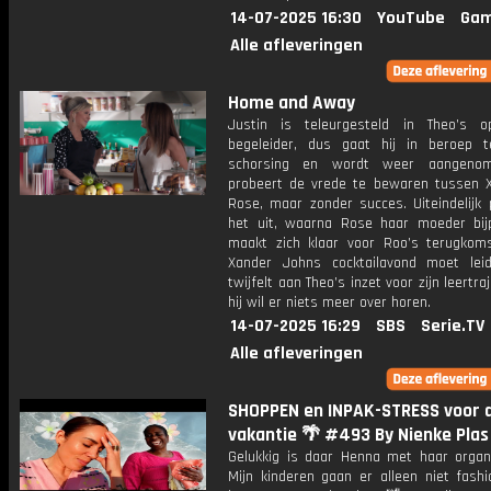
14-07-2025 16:30
YouTube
Gam
Alle afleveringen
Home and Away
Justin is teleurgesteld in Theo’s o
begeleider, dus gaat hij in beroep t
schorsing en wordt weer aangenom
probeert de vrede te bewaren tussen 
Rose, maar zonder succes. Uiteindelijk 
het uit, waarna Rose haar moeder bijp
maakt zich klaar voor Roo’s terugkomst
Xander Johns cocktailavond moet lei
twijfelt aan Theo’s inzet voor zijn leertra
hij wil er niets meer over horen.
14-07-2025 16:29
SBS
Serie.TV
Alle afleveringen
SHOPPEN en INPAK-STRESS voor 
vakantie 🌴 #493 By Nienke Plas
Gelukkig is daar Henna met haar organiz
Mijn kinderen gaan er alleen niet fashi