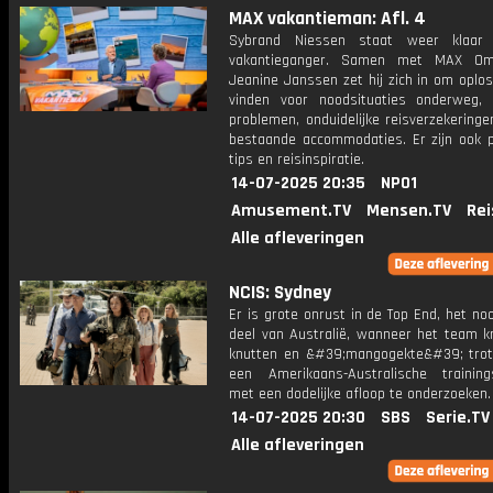
MAX vakantieman: Afl. 4
Sybrand Niessen staat weer klaar
vakantieganger. Samen met MAX O
Jeanine Janssen zet hij zich in om oplo
vinden voor noodsituaties onderweg,
problemen, onduidelijke reisverzekeringe
bestaande accommodaties. Er zijn ook p
tips en reisinspiratie.
14-07-2025 20:35
NPO1
Amusement.TV
Mensen.TV
Rei
Alle afleveringen
NCIS: Sydney
Er is grote onrust in de Top End, het noo
deel van Australië, wanneer het team kr
knutten en &#39;mangogekte&#39; tro
een Amerikaans-Australische training
met een dodelijke afloop te onderzoeken.
14-07-2025 20:30
SBS
Serie.TV
Alle afleveringen