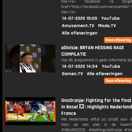
hier</a> Facebook <a target="
href="http://facebook.com/veracamilla/">
hier</a>
14-07-2025 15:00
YouTube
Amusement.TV
Mode.TV
Alle afleveringen
eDivisie: BRYAN HESSING RAGE
COMPILATIE
Van dit programma is geen informatie be
14-07-2025 14:54
YouTube
Gamen.TV
Alle afleveringen
OnsOranje: Fighting for the fina
in Basel 💥 | Highlights Nederland
France
Het Nederlands elftal (v) strijdt voor 
kans op een plek in de kwartfi
#WEURO2025. #NothingLikeOranje #You