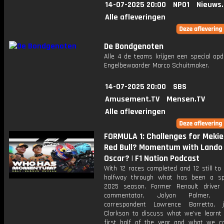
14-07-2025 20:00
NPO1
Nieuws
Alle afleveringen
De Bondgenoten
Alle 4 de teams krijgen een special opd
Engelbewaarder Marco Schuitmaker.
14-07-2025 20:00
SBS
Amusement.TV
Mensen.TV
Alle afleveringen
FORMULA 1: Challenges for Mekie
Red Bull? Momentum with Lando
Oscar? | F1 Nation Podcast
With 12 races completed and 12 still to
halfway through what has been a sp
2025 season. Former Renault driver
commentator, Jolyon Palmer,
correspondent Lawrence Barretto, 
Clarkson to discuss what we’ve learnt
first half of the year and what we c