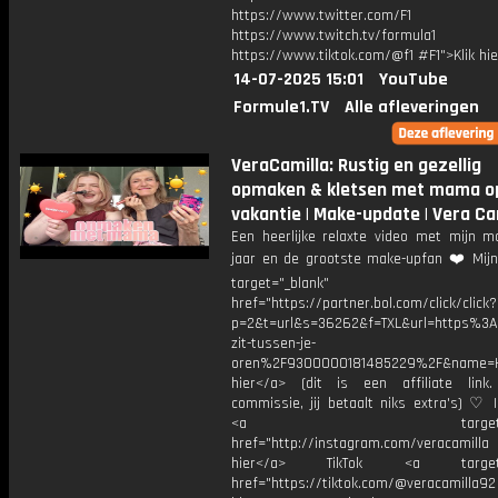
https://www.twitter.com/F1
https://www.twitch.tv/formula1
https://www.tiktok.com/@f1 #F1">Klik hi
14-07-2025 15:01
YouTube
Formule1.TV
Alle afleveringen
VeraCamilla: Rustig en gezellig
opmaken & kletsen met mama o
vakantie | Make-update | Vera Ca
Een heerlijke relaxte video met mijn m
jaar en de grootste make-upfan ❤️ Mijn
target="_blank"
href="https://partner.bol.com/click/click?
p=2&t=url&s=36262&f=TXL&url=https%
zit-tussen-je-
oren%2F9300000181485229%2F&name=H
hier</a> (dit is een affiliate link.
commissie, jij betaalt niks extra's) ♡ 
<a target="_bl
href="http://instagram.com/veracamill
hier</a> TikTok <a target="
href="https://tiktok.com/@veracamilla9