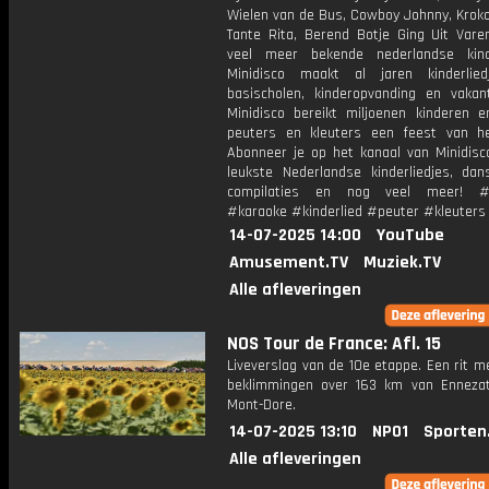
Wielen van de Bus, Cowboy Johnny, Krokod
Tante Rita, Berend Botje Ging Uit Vare
veel meer bekende nederlandse kinde
Minidisco maakt al jaren kinderlie
basischolen, kinderopvanding en vakant
Minidisco bereikt miljoenen kinderen e
peuters en kleuters een feest van he
Abonneer je op het kanaal van Minidisc
leukste Nederlandse kinderliedjes, dans
compilaties en nog veel meer! #m
#karaoke #kinderlied #peuter #kleuters
14-07-2025 14:00
YouTube
Amusement.TV
Muziek.TV
Alle afleveringen
NOS Tour de France: Afl. 15
Liveverslag van de 10e etappe. Een rit m
beklimmingen over 163 km van Enneza
Mont-Dore.
14-07-2025 13:10
NPO1
Sporten
Alle afleveringen