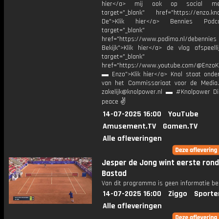
hier</a> mij ook op social me
target="_blank" href="https://enzo.kno
De">Klik hier</a> Bennies Podc
target="_blank"
href="https://www.podimo.nl/debennies
Bekijk">Klik hier</a> de vlog afspeelli
target="_blank"
href="https://www.youtube.com/@EnzoKn
▬ Enzo">Klik hier</a> Knol staat onder
van het Commissariaat voor de Media.
zakelijk@knolpower.nl ▬ #Knolpower Di
peace ✌
14-07-2025 16:00
YouTube
Amusement.TV
Gamen.TV
Alle afleveringen
Jesper de Jong wint eerste rond
Bastad
Van dit programma is geen informatie be
14-07-2025 16:00
Ziggo
Sporte
Alle afleveringen