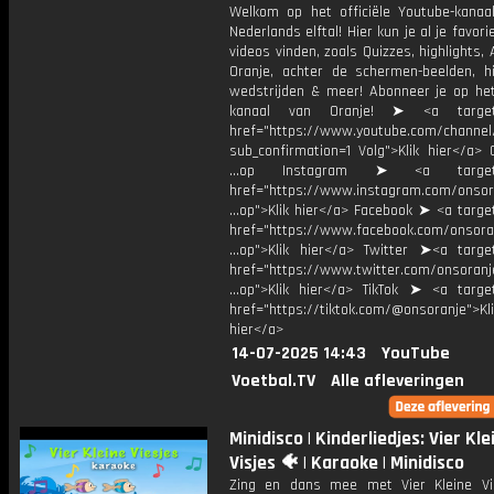
Welkom op het officiële Youtube-kanaa
Nederlands elftal! Hier kun je al je favori
videos vinden, zoals Quizzes, highlights, 
Oranje, achter de schermen-beelden, hi
wedstrijden & meer! Abonneer je op he
kanaal van Oranje! ➤ <a target=
href="https://www.youtube.com/chann
sub_confirmation=1 Volg">Klik hier</a> 
...op Instagram ➤ <a target="
href="https://www.instagram.com/onsor
...op">Klik hier</a> Facebook ➤ <a targe
href="https://www.facebook.com/onsora
...op">Klik hier</a> Twitter ➤<a target
href="https://www.twitter.com/onsoranj
...op">Klik hier</a> TikTok ➤ <a target
href="https://tiktok.com/@onsoranje">Kli
hier</a>
14-07-2025 14:43
YouTube
Voetbal.TV
Alle afleveringen
Minidisco | Kinderliedjes: Vier Kle
Visjes 🐠 | Karaoke | Minidisco
Zing en dans mee met Vier Kleine Vi