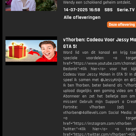
Wendy een schokkend geheim ontdekt.
14-07-2025 16:58
SBS
Serie.TV
Alle afleveringen
vThorben: Cadeau Voor Jessy Ma
GTA 5!
Word lid van dit kanaal en krijg to
speciale voordelen: <a target=
href="https://www.youtube.com/channel
Bedankt">Klik hier</a> voor het ki
Cadeau Voor Jessy Maken in GTA 5! In d
speel ik samen met @JessyKnijn en @Sa
Ik ben Thorben, beter bekend als "vThor
upload dagelijks een gaming video om 1
Abonneer en zet het belletje aan om
missen! Gebruik mijn Support a Crea
Fortnite: vThorben (ad) Bu
vthorben@4alllevels.com Social Media: I
<a target="_bl
href="https://instagram.com/vthorben
Twitter:">Klik hier</a> <a target=
href="https://twitter.com/vThorben">Klik