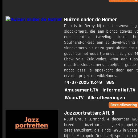
Huizen onder de Hamer
Dion is in Derby bij een tussenwoning
slaapkamers, die een blanco canvas v
een identieke tweeling. Jacqui be
Southend-on-Sea een splitlevel-woning
slaapkamers die er zo goed uitziet dat 
gaat naar het addertje onder het gras. Ma
Ebbw Vale, Zuid-Wales, waar een tus
met drie slaapkamers hopelijk in goede 
nadat deze is opgekocht door een 
ervaren projectontwikkelaars.
14-07-2025 15:49
SBS
Amusement.TV
Informatief.TV
Woon.TV
Alle afleveringen
Jazzportretten: Afl. 5
Ruud Breuls (Urmond, 4 december 196
breed inzetbare jazztrompet
sessiemuzikant, die sinds 1996 in vaste
bij het Metropole Orkest. Hij speelt er nie