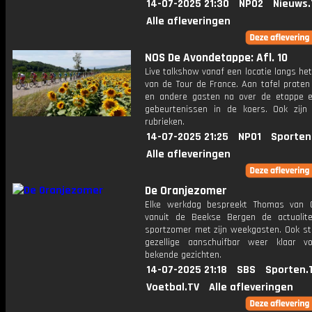
14-07-2025 21:30
NPO2
Nieuws.
Alle afleveringen
NOS De Avondetappe: Afl. 10
Live talkshow vanaf een locatie langs he
van de Tour de France. Aan tafel praten
en andere gasten na over de etappe 
gebeurtenissen in de koers. Ook zijn
rubrieken.
14-07-2025 21:25
NPO1
Sporten
Alle afleveringen
De Oranjezomer
Elke werkdag bespreekt Thomas van 
vanuit de Beekse Bergen de actualit
sportzomer met zijn weekgasten. Ook st
gezellige aanschuifbar weer klaar 
bekende gezichten.
14-07-2025 21:18
SBS
Sporten.
Voetbal.TV
Alle afleveringen