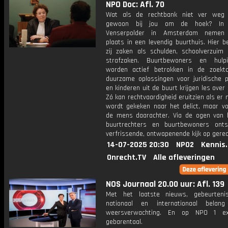
NPO Doc: Afl. 70
Wat als de rechtbank niet ver weg 
gewoon bij jou om de hoek? In 
Venserpolder in Amsterdam nemen 
plaats in een levendig buurthuis. Hier 
zij zaken als schulden, schoolverzuim 
strafzaken. Buurtbewoners en hulpi
worden actief betrokken in de zoekt
duurzame oplossingen voor juridische 
en kinderen uit de buurt krijgen les over 
Zó kan rechtvaardigheid eruitzien als er n
wordt gekeken naar het delict, maar vo
de mens daarachter. Via de ogen van 
buurtrechters en buurtbewoners ont
verfrissende, ontwapenende kijk op gerec
14-07-2025 20:30
NPO2
Kennis
Onrecht.TV
Alle afleveringen
NOS Journaal 20.00 uur: Afl. 139
Met het laatste nieuws, gebeurteni
nationaal en internationaal bela
weersverwachting. En op NPO 1 e
gebarentaal.