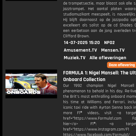
de trompetsectie, maar blaast ook alle s
jazztrompet. Het aantal platen waaro
studiomuzikant meespeelt, is nauwelijks 
Hij blijft daarnaast op de jazzpodia op
excelleert als solist op de cd Shades 
een eerbetoon aan de jong overleden tr
Clifford Brown.
14-07-2025 15:20
NPO2
Amusement.TV
Mensen.TV
Muziek.TV
Alle afleveringen
FORMULA 1: Nigel Mansell: The Ul
Onboard Collection
Our 1992 champion Nigel Mansel
phenomenon to behold in his day. Re-liv
the Brit's most enthralling onboard mom
his time at Williams and Ferrari, inclu
iconic taxi ride with Ayrton Senna back in
more F1® videos, visit <a target=
href="https://www.Formula1.com Fol
hier</a> F1®: <a target="_
href="https://www.instagram.com/F1
https://www.facebook.com/Formula1/