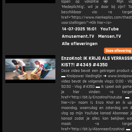
lopen op vakantie 🤣 Mijn voor
'Medeplichtig', wil je daar bij zijn? Ti
beschikbaar via: <a target="
href="https://www.nienkeplas.com/theat
voorstellingen/">Klik hier</a>
14-07-2025 16:01
YouTube
Amusement.TV
Mensen.TV
Alle afleveringen
EnzoKnol: IK KRIJG ALS VERRASSI
KIST?! #4349 #4350
Deze video bevat een gekregen product 
▬ Knolpower kledinglijn ➜ www.knolpowe
video bevat de volgende vlogs: 0:00 - V
50:50 - Vlog #4350 ▬ Ik speel ook games
je hier vinden: <a target="
href="http://bit.ly/EnzoKnolYoutube ▬ M
hier</a> naam is Enzo Knol en ik up
maandag, woensdag en zaterdag om 4
vlog op mijn YouTube kanaal Abonneer j
kanaal zodat je alles kan bekijken w
maak: <a target="_b
href="http://bit.ly/AbonneerEnzoKnol ▬ 