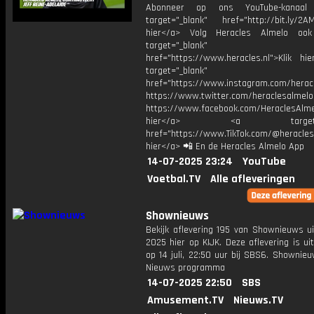
Abonneer op ons YouTube-kanaal
target="_blank" href="http://bit.ly/2AM
hier</a> Volg Heracles Almelo oo
target="_blank"
href="https://www.heracles.nl">Klik hi
target="_blank"
href="https://www.instagram.com/herac
https://www.twitter.com/heraclesalmelo
https://www.facebook.com/HeraclesAlmel
hier</a> <a target="_
href="https://www.TikTok.com/@heracles
hier</a> 📲 En de Heracles Almelo App
14-07-2025 23:24
YouTube
Voetbal.TV
Alle afleveringen
Shownieuws
Bekijk aflevering 195 van Shownieuws ui
2025 hier op KIJK. Deze aflevering is u
op 14 juli, 22:50 uur bij SBS6. Shownie
Nieuws programma
14-07-2025 22:50
SBS
Amusement.TV
Nieuws.TV