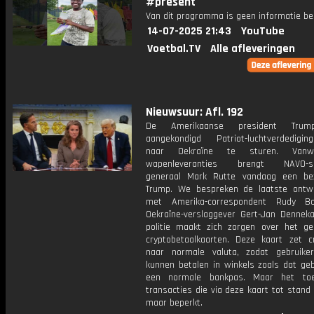
#present
Van dit programma is geen informatie be
14-07-2025 21:43
YouTube
Voetbal.TV
Alle afleveringen
Nieuwsuur: Afl. 192
De Amerikaanse president Trum
aangekondigd Patriot-luchtverdediging
naar Oekraïne te sturen. Van
wapenleveranties brengt NAVO-sec
generaal Mark Rutte vandaag een be
Trump. We bespreken de laatste ontwi
met Amerika-correspondent Rudy 
Oekraïne-verslaggever Gert-Jan Dennek
politie maakt zich zorgen over het ge
cryptobetaalkaarten. Deze kaart zet 
naar normale valuta, zodat gebruik
kunnen betalen in winkels zoals dat ge
een normale bankpas. Maar het toe
transacties die via deze kaart tot stand
maar beperkt.