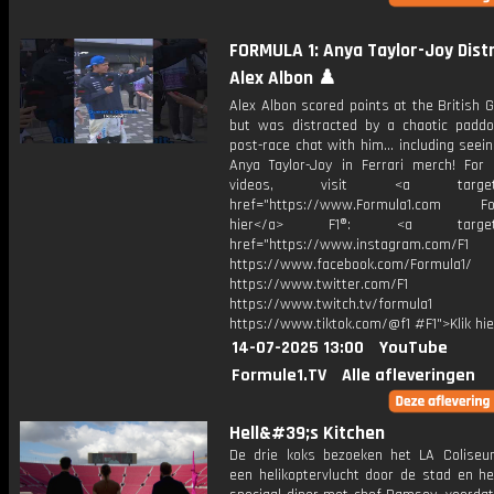
FORMULA 1: Anya Taylor-Joy Dist
Alex Albon ♟️
Alex Albon scored points at the British G
but was distracted by a chaotic paddo
post-race chat with him... including seei
Anya Taylor-Joy in Ferrari merch! For
videos, visit <a target="_
href="https://www.Formula1.com Fol
hier</a> F1®: <a target="_
href="https://www.instagram.com/F1
https://www.facebook.com/Formula1/
https://www.twitter.com/F1
https://www.twitch.tv/formula1
https://www.tiktok.com/@f1 #F1">Klik hi
14-07-2025 13:00
YouTube
Formule1.TV
Alle afleveringen
Hell&#39;s Kitchen
De drie koks bezoeken het LA Colise
een helikoptervlucht door de stad en h