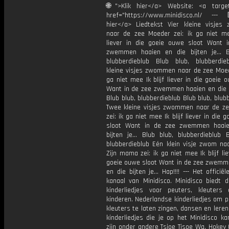
🌐">Klik hier</a> Website: <a target
href="https://www.minidisco.nl/ ---
hier</a> Liedtekst Vier kleine visje
naar de zee Moeder zei: ik ga niet mee
liever in die goeie ouwe sloot Want 
zwemmen haaien en die bijten je… B
blubberdieblub Blub blub, blubberdie
kleine visjes zwommen naar de zee Moede
ga niet mee Ik blijf liever in die goeie 
Want in de zee zwemmen haaien en die b
Blub blub, blubberdieblub Blub blub, blub
Twee kleine visjes zwommen naar de z
zei: ik ga niet mee Ik blijf liever in die 
sloot Want in de zee zwemmen haaie
bijten je… Blub blub, blubberdieblub B
blubberdieblub Eén klein visje zwom na
Zijn mama zei: ik ga niet mee Ik blijf lie
goeie ouwe sloot Want in de zee zwemm
en die bijten je… Hap!!!! --- Het officië
kanaal van Minidisco. Minidisco biedt d
kinderliedjes voor peuters, kleuters
kinderen. Nederlandse kinderliedjes om 
kleuters te laten zingen, dansen en lere
kinderliedjes die je op het Minidisco ka
zijn onder andere Tsjoe Tjsoe Wa, Hokey