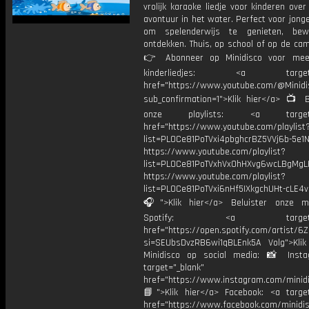
vrolijk karaoke liedje voor kinderen over
avontuur in het water. Perfect voor jong
om spelenderwijs te genieten, be
ontdekken. Thuis, op school of op de cam
👉 Abonneer op Minidisco voor meer
kinderliedjes: <a target="
href="https://www.youtube.com/@Minidis
sub_confirmation=1">Klik hier</a> 📺 B
onze playlists: <a target="
href="https://www.youtube.com/playlist
list=PL0Ce81PoTVxi4pbghcrBZ5VVj6b-5e1N
https://www.youtube.com/playlist?
list=PL0Ce81PoTVxhVx0hHXvg6wcLBgMgL
https://www.youtube.com/playlist?
list=PL0Ce81PoTVxi6nHf5IXkgchUHt-cLE4
🎧">Klik hier</a> Beluister onze m
Spotify: <a target="_
href="https://open.spotify.com/artist/
si=SEUbsDvzRB6wi1qBLEnk5A Volg">Klik
Minidisco op social media: 📸 Inst
target="_blank"
href="https://www.instagram.com/minidis
📘">Klik hier</a> Facebook: <a target
href="https://www.facebook.com/minidi