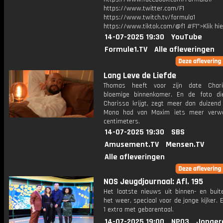
https://www.twitter.com/F1
https://www.twitch.tv/formula1
https://www.tiktok.com/@f1 #F1">Klik hi
14-07-2025 19:30
YouTube
Formule1.TV
Alle afleveringen
Lang Leve de Liefde
Thomas heeft voor zijn date Char
bloemige binnenkomer. En de foto di
Charissa krijgt, zegt meer dan duizend
Mona had van Maxim iets meer verwa
centimeters.
14-07-2025 19:30
SBS
Amusement.TV
Mensen.TV
Alle afleveringen
NOS Jeugdjournaal: Afl. 195
Het laatste nieuws uit binnen- en buit
het weer, speciaal voor de jonge kijker.
1 extra met gebarentaal.
14-07-2025 19:00
NPO3
Jonger