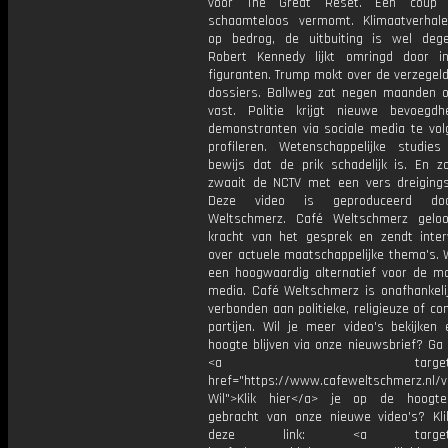
voor The Great Reset. Een coup 
schaamteloos vermomt. Klimaatverhal
op bedrog, de uitbuiting is wel degel
Robert Kennedy lijkt omringd door i
figuranten. Trump mokt over de verzegel
dossiers. Ballweg zat negen maanden o
vast. Politie krijgt nieuwe bevoeg
demonstranten via sociale media te vol
profileren. Wetenschappelijke studies
bewijs dat de prik schadelijk is. En zo
zwaait de NCTV met een vers dreigingsb
Deze video is geproduceerd do
Weltschmerz. Café Weltschmerz gelo
kracht van het gesprek en zendt inter
over actuele maatschappelijke thema's. 
een hoogwaardig alternatief voor de m
media. Café Weltschmerz is onafhankelij
verbonden aan politieke, religieuze of c
partijen. Wil je meer video's bekijken
hoogte blijven via onze nieuwsbrief? Ga
<a target="_bl
href="https://www.cafeweltschmerz.nl/v
Wil">Klik hier</a> je op de hoogt
gebracht van onze nieuwe video's? Kl
deze link: <a target="_