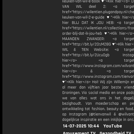
keuken-van-wil-e-book ♥">Klik hier</a> 
VAN WIL deel 2: <a target="
href="https://wilentien.plugandpay.nl/ch
keuken-van-wil-2-e-guide ♥">Klik hier</
hier BLIJ DAT IK JOU HEB: <a target
href="https://wilentien.nl/collections/f
order-blij-dat-ik-jou-heb ♥">Klik hier</
MAANDEN ZWANGER: <a target="
href="http://bit.ly/2OsM28G ♥">Klik hie
WIL & TIEN Website: <a target=
href="http://bit.ly/2Ucu0gb Instagr
hier</a> <a target="_
href="http://www.instagram.com/wilvanti
hier</a> & <a target="_
href="http://www.instagram.com/tienvan
♥">Klik hier</a> Hoi! Wij zijn Willemijn e
al meer dan vijftien jaar beste vriend
Groningen. Via social media en onze pod
we van alles wat ons in het dageli
bezighoudt. Van moederschap en per
ontwikkeling tot fashion, beauty en food
op Instagram (@tienvanwil & @wilvant
dagelijkse inspiratie en een inkijkje in ons
14-07-2025 10:44
YouTube
Amusement.TV
Gezondheid.TV