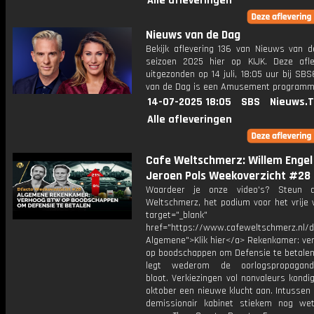
Alle afleveringen
Nieuws van de Dag
Bekijk aflevering 136 van Nieuws van d
seizoen 2025 hier op KIJK. Deze afle
uitgezonden op 14 juli, 18:05 uur bij SB
van de Dag is een Amusement program
14-07-2025 18:05
SBS
Nieuws.
Alle afleveringen
Cafe Weltschmerz: Willem Engel
Jeroen Pols Weekoverzicht #28
Waardeer je onze video's? Steun 
Weltschmerz, het podium voor het vrije 
target="_blank"
href="https://www.cafeweltschmerz.nl/
Algemene">Klik hier</a> Rekenkamer: ve
op boodschappen om Defensie te betale
legt wederom de oorlogspropagand
bloot. Verkiezingen vol nonvaleurs kond
oktober een nieuwe klucht aan. Intussen
demissionair kabinet stiekem nog we