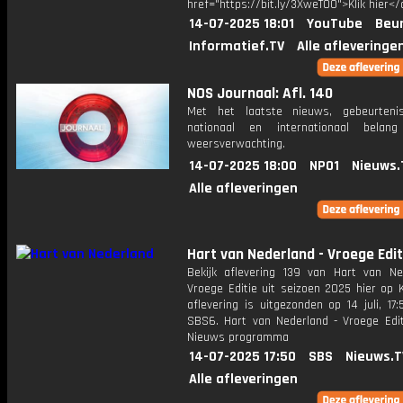
href="https://bit.ly/3XweTO0">Klik hier</
14-07-2025 18:01
YouTube
Beur
Informatief.TV
Alle afleveringe
NOS Journaal: Afl. 140
Met het laatste nieuws, gebeurteni
nationaal en internationaal bela
weersverwachting.
14-07-2025 18:00
NPO1
Nieuws.
Alle afleveringen
Hart van Nederland - Vroege Edit
Bekijk aflevering 139 van Hart van Ne
Vroege Editie uit seizoen 2025 hier op 
aflevering is uitgezonden op 14 juli, 17:
SBS6. Hart van Nederland - Vroege Edit
Nieuws programma
14-07-2025 17:50
SBS
Nieuws.T
Alle afleveringen