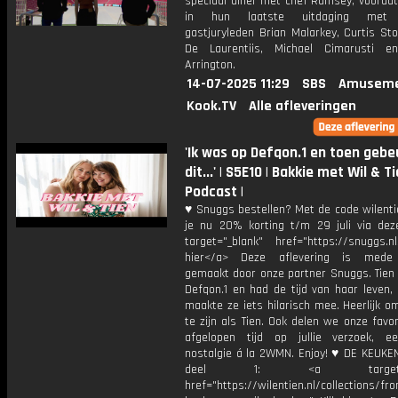
speciaal diner met chef Ramsey, voordat
in hun laatste uitdaging met s
gastjuryleden Brian Malarkey, Curtis St
De Laurentiis, Michael Cimarusti e
Arrington.
14-07-2025 11:29
SBS
Amuseme
Kook.TV
Alle afleveringen
'Ik was op Defqon.1 en toen geb
dit...' | S5E10 | Bakkie met Wil & T
Podcast |
♥ Snuggs bestellen? Met de code wilenti
je nu 20% korting t/m 29 juli via deze
target="_blank" href="https://snuggs.nl
hier</a> Deze aflevering is mede 
gemaakt door onze partner Snuggs. Tien 
Defqon.1 en had de tijd van haar leven,
maakte ze iets hilarisch mee. Heerlijk o
te zijn als Tien. Ook delen we onze favo
afgelopen tijd op jullie verzoek, e
nostalgie á la 2WMN. Enjoy! ♥ DE KEUKE
deel 1: <a target="_b
href="https://wilentien.nl/collections/f